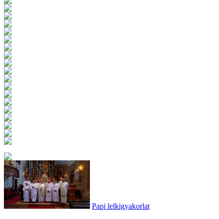
Papi lelkigyakorlat