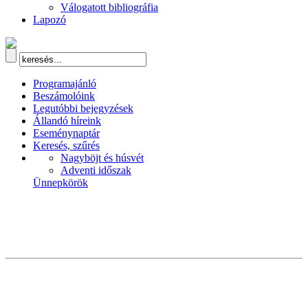
Válogatott bibliográfia
Lapozó
Programajánló
Beszámolóink
Legutóbbi bejegyzések
Állandó híreink
Eseménynaptár
Keresés, szűrés
Nagyböjt és húsvét
Adventi időszak
Ünnepkörök