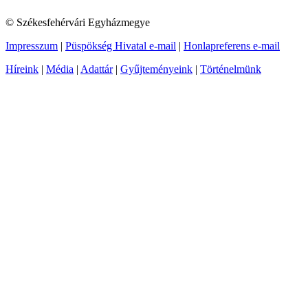
© Székesfehérvári Egyházmegye
Impresszum
|
Püspökség Hivatal e-mail
|
Honlapreferens e-mail
Híreink
|
Média
|
Adattár
|
Gyűjteményeink
|
Történelmünk