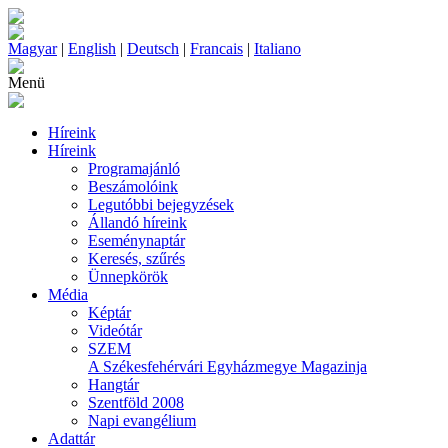
Magyar
|
English
|
Deutsch
|
Francais
|
Italiano
Menü
Híreink
Híreink
Programajánló
Beszámolóink
Legutóbbi bejegyzések
Állandó híreink
Eseménynaptár
Keresés, szűrés
Ünnepkörök
Média
Képtár
Videótár
SZEM
A Székesfehérvári Egyházmegye Magazinja
Hangtár
Szentföld 2008
Napi evangélium
Adattár