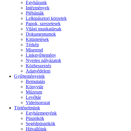
Egyházunk
Intézmények
Plébániák
Lelkipásztori körzetek
Papok, szerzetesek
Világi munkatársak
Dokumentumok
Kitüntetések
Térkép
Miserend
Linkgyűjtemény
Nyertes pályázatok
Közbeszerzés
Adatvédelem
Gyűjteményeink
Bemutatás
Könyvtár
Múzeum
Levéltár
Videósorozat
Történelmünk
Egyházmegyénk
Püspökök
Segédpüspökök
Hitvallóink