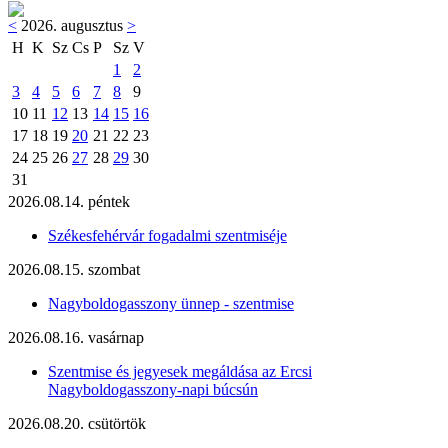
<
2026. augusztus
>
H
K
Sz
Cs
P
Sz
V
1
2
3
4
5
6
7
8
9
10
11
12
13
14
15
16
17
18
19
20
21
22
23
24
25
26
27
28
29
30
31
2026.08.14. péntek
Székesfehérvár fogadalmi szentmiséje
2026.08.15. szombat
Nagyboldogasszony ünnep - szentmise
2026.08.16. vasárnap
Szentmise és jegyesek megáldása az Ercsi
Nagyboldogasszony-napi búcsún
2026.08.20. csütörtök