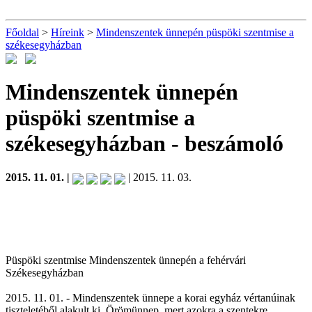
Főoldal
>
Híreink
>
Mindenszentek ünnepén püspöki szentmise a
székesegyházban
Mindenszentek ünnepén
püspöki szentmise a
székesegyházban
- beszámoló
2015. 11. 01. |
| 2015. 11. 03.
Püspöki szentmise Mindenszentek ünnepén a fehérvári
Székesegyházban
2015. 11. 01. - Mindenszentek ünnepe a korai egyház vértanúinak
tiszteletéből alakult ki. Örömünnep, mert azokra a szentekre