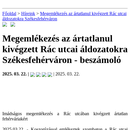
Főoldal
>
Híreink
>
Megemlékezés az ártatlanul kivégzett Rác utcai
áldozatokra Székesfehérváron
Megemlékezés az ártatlanul
kivégzett Rác utcai áldozatokra
Székesfehérváron
- beszámoló
2025. 03. 22. |
| 2025. 03. 22.
Imádságos megemlékezés a Rác utcában kivégzett ártatlan
fehérváriakért
2025.03.22. - Koszorúzással emlékeztek szombaton a Rác utcai