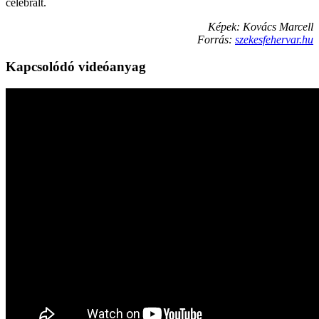
celebrált.
Képek: Kovács Marcell
Forrás:
szekesfehervar.hu
Kapcsolódó videóanyag