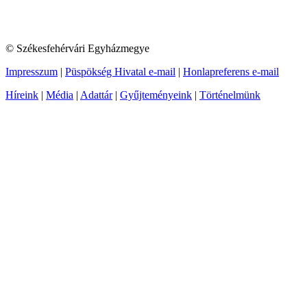
© Székesfehérvári Egyházmegye
Impresszum
|
Püspökség Hivatal e-mail
|
Honlapreferens e-mail
Híreink
|
Média
|
Adattár
|
Gyűjteményeink
|
Történelmünk