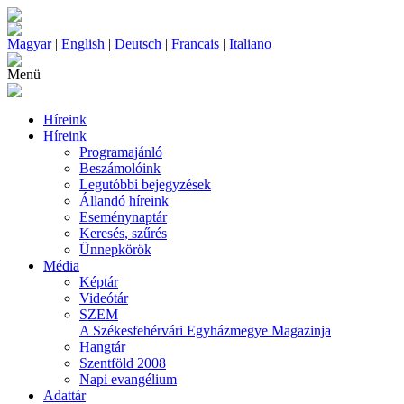
Magyar
|
English
|
Deutsch
|
Francais
|
Italiano
Menü
Híreink
Híreink
Programajánló
Beszámolóink
Legutóbbi bejegyzések
Állandó híreink
Eseménynaptár
Keresés, szűrés
Ünnepkörök
Média
Képtár
Videótár
SZEM
A Székesfehérvári Egyházmegye Magazinja
Hangtár
Szentföld 2008
Napi evangélium
Adattár