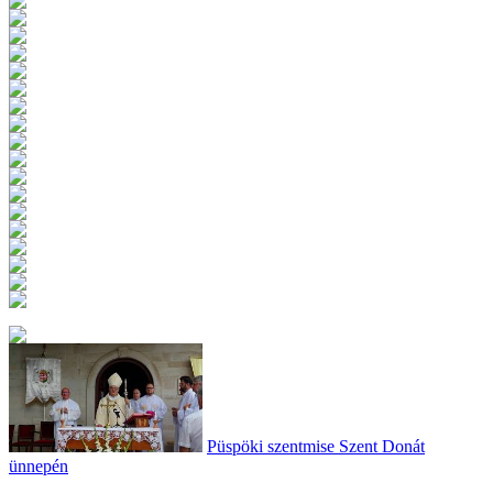
Püspöki szentmise Szent Donát
ünnepén