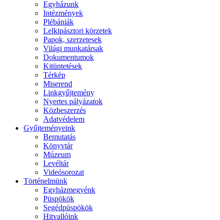
Egyházunk
Intézmények
Plébániák
Lelkipásztori körzetek
Papok, szerzetesek
Világi munkatársak
Dokumentumok
Kitüntetések
Térkép
Miserend
Linkgyűjtemény
Nyertes pályázatok
Közbeszerzés
Adatvédelem
Gyűjteményeink
Bemutatás
Könyvtár
Múzeum
Levéltár
Videósorozat
Történelmünk
Egyházmegyénk
Püspökök
Segédpüspökök
Hitvallóink