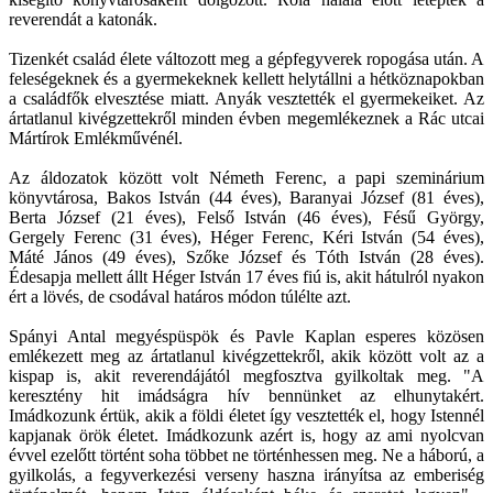
reverendát a katonák.
Tizenkét család élete változott meg a gépfegyverek ropogása után. A
feleségeknek és a gyermekeknek kellett helytállni a hétköznapokban
a családfők elvesztése miatt. Anyák vesztették el gyermekeiket. Az
ártatlanul kivégzettekről minden évben megemlékeznek a Rác utcai
Mártírok Emlékművénél.
Az áldozatok között volt Németh Ferenc, a papi szeminárium
könyvtárosa, Bakos István (44 éves), Baranyai József (81 éves),
Berta József (21 éves), Felső István (46 éves), Fésű György,
Gergely Ferenc (31 éves), Héger Ferenc, Kéri István (54 éves),
Máté János (49 éves), Szőke József és Tóth István (28 éves).
Édesapja mellett állt Héger István 17 éves fiú is, akit hátulról nyakon
ért a lövés, de csodával határos módon túlélte azt.
Spányi Antal megyéspüspök és Pavle Kaplan esperes közösen
emlékezett meg az ártatlanul kivégzettekről, akik között volt az a
kispap is, akit reverendájától megfosztva gyilkoltak meg. "A
keresztény hit imádságra hív bennünket az elhunytakért.
Imádkozunk értük, akik a földi életet így vesztették el, hogy Istennél
kapjanak örök életet. Imádkozunk azért is, hogy az ami nyolcvan
évvel ezelőtt történt soha többet ne történhessen meg. Ne a háború, a
gyilkolás, a fegyverkezési verseny haszna irányítsa az emberiség