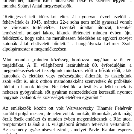
történelmét, hanem Isten áldásaként béke és szeretet legyen" -
mondta Spányi Antal megyéspüspök.
"Rettegéssel teli időszakot éltek át nyolcvan évvel ezelőtt a
fehérváriak és 1945. március 22-e soha nem múló gyásszal vonult
be városunk történetébe. Tizenkét ártatlan áldozat, tizenkét
lemészárolt polgári lakos, kiknek történetét minden évben újra
felidézzük, hogy soha ne merülhessen feledésbe az egykori szovjet
katonák által elkövetett bűntett.” - hangsúlyozta Lehrner Zsolt
alpolgármester a megemlékezésen.
Mint mondta „minden közösség hordozza magában az őt ért
tragédiákat. A II. világháború lezárultának 80. évfordulóján, a
megemlékezésekkel tisztelgünk mindazok előtt a hősök előtt, akik
harcoltak és életüket vagy egészségüket áldozták, és tisztelgünk
azok előtt is, akik otthon maradottakként szenvedtek és próbáltak
túlélni a harcok idején. Ne feledjük: a testi és a lelki sebek is
nehezen gyógyulnak, sőt gyakran nemzedékeken keresztül nyomot
hagynak családok és közösségek életében egyaránt.”
Az emlékezők között ott volt Warvasovszky Tihamér Fehérvár
korábbi polgármestere, de jelen voltak unokák, ükunokák, akik máig
őrzik őseik emlékét és minden évben megemlékeznek a Rác utcai
templomkert falánál a II. világháború ártatlan fehérvári vértanúiról.
Az esemény gyászmisével zárult, amelyet Pavle Kaplan esperes