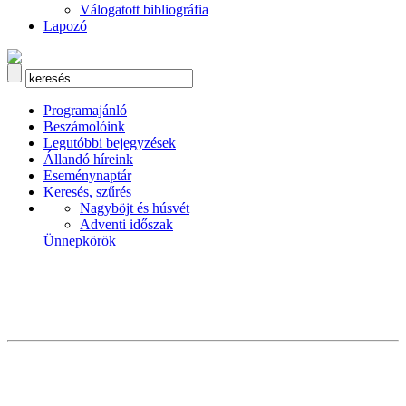
Válogatott bibliográfia
Lapozó
Programajánló
Beszámolóink
Legutóbbi bejegyzések
Állandó híreink
Eseménynaptár
Keresés, szűrés
Nagyböjt és húsvét
Adventi időszak
Ünnepkörök