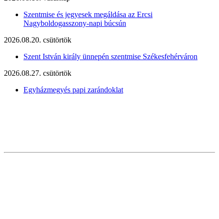
Szentmise és jegyesek megáldása az Ercsi
Nagyboldogasszony-napi búcsún
2026.08.20. csütörtök
Szent István király ünnepén szentmise Székesfehérváron
2026.08.27. csütörtök
Egyházmegyés papi zarándoklat