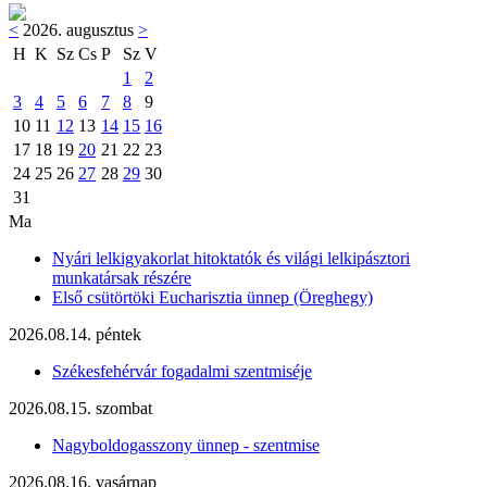
<
2026. augusztus
>
H
K
Sz
Cs
P
Sz
V
1
2
3
4
5
6
7
8
9
10
11
12
13
14
15
16
17
18
19
20
21
22
23
24
25
26
27
28
29
30
31
Ma
Nyári lelkigyakorlat hitoktatók és világi lelkipásztori
munkatársak részére
Első csütörtöki Eucharisztia ünnep (Öreghegy)
2026.08.14. péntek
Székesfehérvár fogadalmi szentmiséje
2026.08.15. szombat
Nagyboldogasszony ünnep - szentmise
2026.08.16. vasárnap