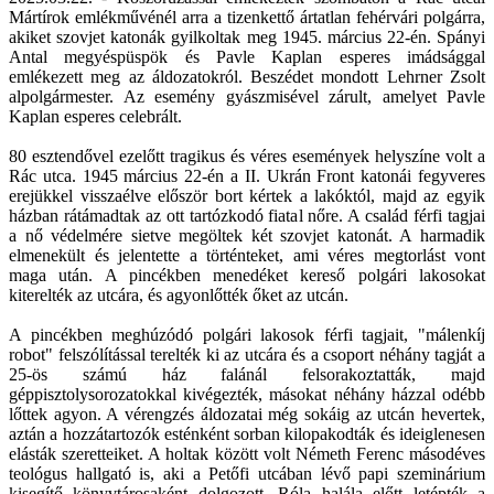
Mártírok emlékművénél arra a tizenkettő ártatlan fehérvári polgárra,
akiket szovjet katonák gyilkoltak meg 1945. március 22-én. Spányi
Antal megyéspüspök és Pavle Kaplan esperes imádsággal
emlékezett meg az áldozatokról. Beszédet mondott Lehrner Zsolt
alpolgármester. Az esemény gyászmisével zárult, amelyet Pavle
Kaplan esperes celebrált.
80 esztendővel ezelőtt tragikus és véres események helyszíne volt a
Rác utca. 1945 március 22-én a II. Ukrán Front katonái fegyveres
erejükkel visszaélve először bort kértek a lakóktól, majd az egyik
házban rátámadtak az ott tartózkodó fiatal nőre. A család férfi tagjai
a nő védelmére sietve megöltek két szovjet katonát. A harmadik
elmenekült és jelentette a történteket, ami véres megtorlást vont
maga után. A pincékben menedéket kereső polgári lakosokat
kiterelték az utcára, és agyonlőtték őket az utcán.
A pincékben meghúzódó polgári lakosok férfi tagjait, "málenkíj
robot" felszólítással terelték ki az utcára és a csoport néhány tagját a
25-ös számú ház falánál felsorakoztatták, majd
géppisztolysorozatokkal kivégezték, másokat néhány házzal odébb
lőttek agyon. A vérengzés áldozatai még sokáig az utcán hevertek,
aztán a hozzátartozók esténként sorban kilopakodták és ideiglenesen
elásták szeretteiket. A holtak között volt Németh Ferenc másodéves
teológus hallgató is, aki a Petőfi utcában lévő papi szeminárium
kisegítő könyvtárosaként dolgozott. Róla halála előtt letépték a