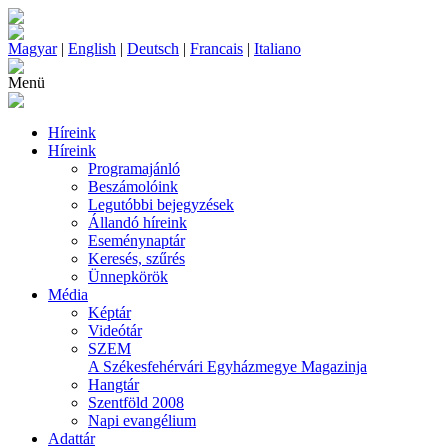
Magyar
|
English
|
Deutsch
|
Francais
|
Italiano
Menü
Híreink
Híreink
Programajánló
Beszámolóink
Legutóbbi bejegyzések
Állandó híreink
Eseménynaptár
Keresés, szűrés
Ünnepkörök
Média
Képtár
Videótár
SZEM
A Székesfehérvári Egyházmegye Magazinja
Hangtár
Szentföld 2008
Napi evangélium
Adattár