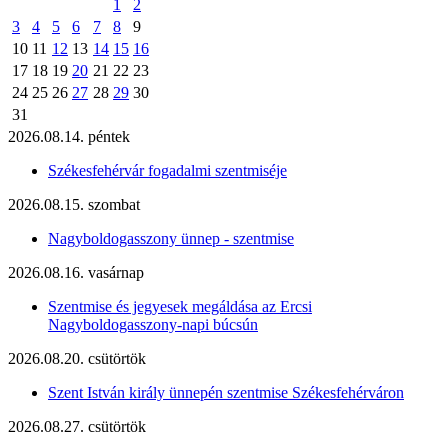
1
2
3
4
5
6
7
8
9
10
11
12
13
14
15
16
17
18
19
20
21
22
23
24
25
26
27
28
29
30
31
2026.08.14. péntek
Székesfehérvár fogadalmi szentmiséje
2026.08.15. szombat
Nagyboldogasszony ünnep - szentmise
2026.08.16. vasárnap
Szentmise és jegyesek megáldása az Ercsi
Nagyboldogasszony-napi búcsún
2026.08.20. csütörtök
Szent István király ünnepén szentmise Székesfehérváron
2026.08.27. csütörtök