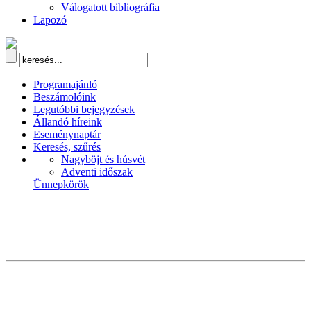
Válogatott bibliográfia
Lapozó
Programajánló
Beszámolóink
Legutóbbi bejegyzések
Állandó híreink
Eseménynaptár
Keresés, szűrés
Nagyböjt és húsvét
Adventi időszak
Ünnepkörök