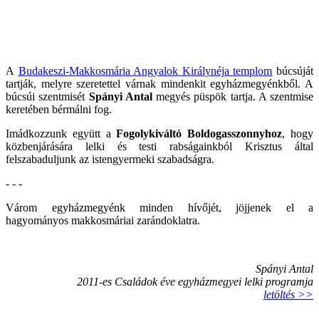
A
Budakeszi-Makkosmária Angyalok Királynéja templom
búcsúját
tartják, melyre szeretettel várnak mindenkit egyházmegyénkből. A
búcsúi szentmisét
Spányi Antal
megyés püspök tartja. A szentmise
keretében bérmálni fog.
Imádkozzunk együtt a
Fogolykiváltó Boldogasszonnyhoz
, hogy
közbenjárására lelki és testi rabságainkból Krisztus által
felszabaduljunk az istengyermeki szabadságra.
- - -
Várom egyházmegyénk minden hívőjét, jöjjenek el a
hagyományos makkosmáriai zarándoklatra.
Spányi Antal
2011-es Családok éve egyházmegyei lelki programja
letöltés >>