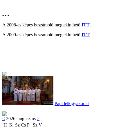
- - -
A 2008-as képes beszámoló megtekinthető
ITT
.
A 2009-es képes beszámoló megtekinthető
ITT
.
Papi lelkigyakorlat
<
2026. augusztus
>
H
K
Sz
Cs
P
Sz
V