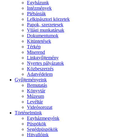
Egyházunk
Intézmények
Plébániák
Lelkipásztori körzetek
Papok, szerzetesek
Világi munkatársak
Dokumentumok
Kitüntetések
Térkép
Miserend
Linkgyűjtemény
Nyertes pályázatok
Közbeszerzés
Adatvédelem
Gyűjteményeink
Bemutatás
Könyvtár
Múzeum
Levéltár
Videósorozat
Történelmünk
Egyházmegyénk
Püspökök
Segédpüspökök
Hitvallóink