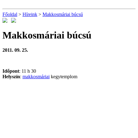
Főoldal
>
Híreink
>
Makkosmáriai búcsú
Makkosmáriai búcsú
2011. 09. 25.
Időpont
: 11 h 30
Helyszín
:
makkosmáriai
kegytemplom