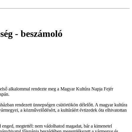
ség
- beszámoló
ént első alkalommal rendezte meg a Magyar Kultúra Napja Fejér
spán.
házban rendezett ünnepségen csütörtökön délelőtt. A magyar kultúra
megyei, a közművelődésért, a kultúráért évtizedek óta elhivatottan
d enged, megtettél: nem vádolhatod magadat, bár a kimenetel
rmányhivatal főispánja beszédében megemlékezett a vármegye és