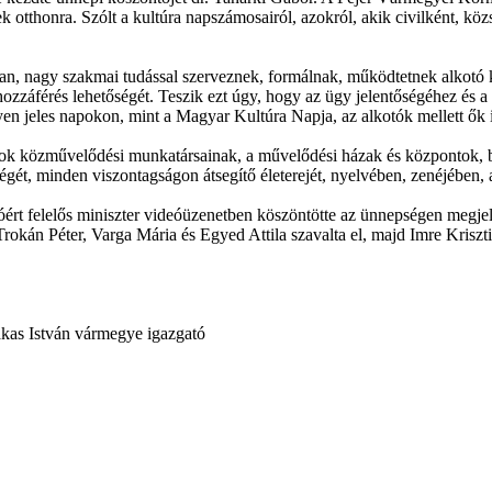
ltek otthonra. Szólt a kultúra napszámosairól, azokról, akik civilként, kö
tan, nagy szakmai tudással szerveznek, formálnak, működtetnek alkotó k
 a hozzáférés lehetőségét. Teszik ezt úgy, hogy az ügy jelentőségéhez 
en jeles napokon, mint a Magyar Kultúra Napja, az alkotók mellett ők i
ok közművelődési munkatársainak, a művelődési házak és központok, b
ét, minden viszontagságon átsegítő életerejét, nyelvében, zenéjében,
óért felelős miniszter videóüzenetben köszöntötte az ünnepségen megje
án Péter, Varga Mária és Egyed Attila szavalta el, majd Imre Krisztián
kas István vármegye igazgató