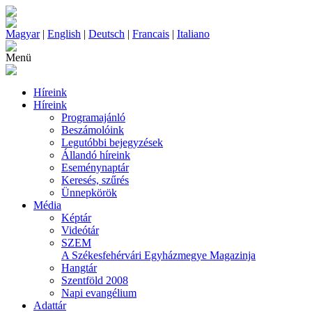
Magyar
|
English
|
Deutsch
|
Francais
|
Italiano
Menü
Híreink
Híreink
Programajánló
Beszámolóink
Legutóbbi bejegyzések
Állandó híreink
Eseménynaptár
Keresés, szűrés
Ünnepkörök
Média
Képtár
Videótár
SZEM
A Székesfehérvári Egyházmegye Magazinja
Hangtár
Szentföld 2008
Napi evangélium
Adattár