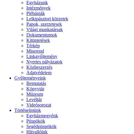
Egyházunk
Intézmények
Plébániák
Lelkipásztori körzetek
Papok, szerzetesek
Világi munkatársak
Dokumentumok
Kitüntetések
Térkép
Miserend
Linkgyűjtemény
Nyertes pályázatok
Közbeszerzés
Adatvédelem
Gyűjteményeink
Bemutatás
Könyvtár
Múzeum
Levéltár
Videósorozat
Történelmünk
Egyházmegyénk
Püspökök
Segédpüspökök
Hitvallóink