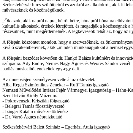
Székesfehérvár híres szülöttjeiről és azokról az alkotókról, akik itt le
művészeknek és közönségüknek.
„Ők azok, akik napról napra, hétről hétre, hónapról hónapra elhivatot
kulturális alkotások, értékek létrejöttét, és megadják a közösségnek
részesülnek, mint megérdemelnék. A legkevesebb tehát az, hogy az ily
A főispán köszöntet mondott, hogy a szervezőknek, az önkormányzat
kiváló szakembereinek, akik „minden munkanapjukkal a nemzet egység
A főispáni beszédet követően dr. Hankó Balázs kultúráért és innováci
színpadra. Ady Endre, Nemes Nagy Ágnes és Weöres Sándor versét Trok
padlás musicalből énekeltek egy-egy dalt.
Az ünnepségen személyesen vette át az oklevelet:
Alba Regia Szimfonikus Zenekar – Ruff Tamás igazgató
Nemzeti Művelődési Intézet Fejér Vármegyei Igazgatóság – Hahn-Ka
Szent István Király Múzeum:
- Pokrovenszki Krisztián főigazgató
- Belegrai Tamás főosztályvezető
- Izinger Katalin művészettörténész
- Dr. Varró Ágnes néprajzkutató
Székesfehérvári Balett Színház – Egerházi Attila igazgató