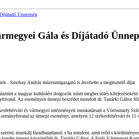
 Díjátadó Ünnepség
rmegyei Gála és Díjátadó Ünnep
ek - Smohay András múzeumigazgató is átvehette a megtisztelő díjat
l, valamint a magyar kultúráért dolgozók iránti megbecsülés kifejezések
ivatal. Az eseményen ünnepi beszédet mondott dr. Tanárki Gábor fői
kesfehérvári és vármegyei intézmények munkatársait a Vörösmarty Szín
rmányhivatal az ünnepi eseményt, amelyen 12 székesfehérvári és 11 vár
zerint; munkálj fáradhatatlanul; s ha mindent, amit erőd s körülménye
zve kezdte ünnepi köszöntőjét dr. Tanárki Gábor. A Fejér Vármegyei Ko