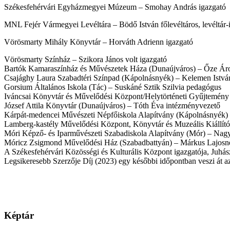
Székesfehérvári Egyházmegyei Múzeum – Smohay András igazgató
MNL Fejér Vármegyei Levéltára – Bödő István főlevéltáros, levéltár-
Vörösmarty Mihály Könyvtár – Horváth Adrienn igazgató
Vörösmarty Színház – Szikora János volt igazgató
Bartók Kamaraszínház és Művészetek Háza (Dunaújváros) – Őze Áro
Csajághy Laura Szabadtéri Színpad (Kápolnásnyék) – Kelemen Istvá
Gorsium Általános Iskola (Tác) – Suskáné Sztik Szilvia pedagógus
Iváncsai Könyvtár és Művelődési Központ/Helytörténeti Gyűjtemény
József Attila Könyvtár (Dunaújváros) – Tóth Éva intézményvezető
Kárpát-medencei Művészeti Népfőiskola Alapítvány (Kápolnásnyék) –
Lamberg-kastély Művelődési Központ, Könyvtár és Muzeális Kiállítóh
Móri Képző- és Iparművészeti Szabadiskola Alapítvány (Mór) – Nag
Móricz Zsigmond Művelődési Ház (Szabadbattyán) – Márkus Lajosn
A Székesfehérvári Közösségi és Kulturális Központ igazgatója, Juhász
Legsikeresebb Szerzője Díj (2023) egy későbbi időpontban veszi át az
Képtár