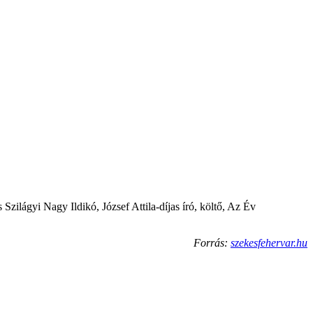
zilágyi Nagy Ildikó, József Attila-díjas író, költő, Az Év
Forrás:
szekesfehervar.hu