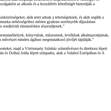
zszolgaként az alkotás és a hozzáférés lehetőségét biztosítják a
isközösségeket, akik teret adnak a tehetségeknek, és akik segítik a
és a munka nehézségeihez mérten gyakran szerényebb díjazásban
s rendkívüli elismerésben részesüljenek.”
emutatóhelyek, könyvtárak, múzeumok, levéltárak alkalmazottjainak,
 a művészet minden ágában megmutatkozó jövőjét táplálják.”
lenteket, majd a Vörösmarty Színház színművészei és direktora lépett
 és Dolhai Attila lépett színpadra, akik a Valahol Európában és A