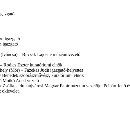
igazgató
n igazgató
n igazgató
 (Iváncsa) – Bircsák Lajosné múzeumvezető
 Rodics Eszter kuratóriumi elnök
ely (Mór) – Fazekas Judit igazgató-helyettes
y Benedek szobrászművész, kuratóriumi elnök
é Motkó Anett vezető
 Zsófia, a dunaújvárosi Magyar Papírmúzeum vezetője, Pelbárt Jenő és S
 oklevelet.