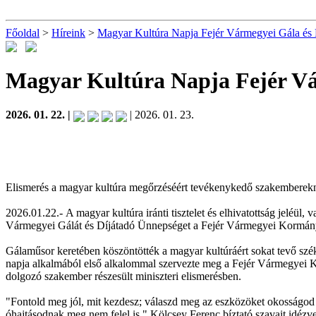
Főoldal
>
Híreink
>
Magyar Kultúra Napja Fejér Vármegyei Gála és
Magyar Kultúra Napja Fejér Vá
2026. 01. 22. |
| 2026. 01. 23.
Elismerés a magyar kultúra megőrzéséért tevékenykedő szakemberekn
2026.01.22.-
A magyar kultúra iránti tisztelet és elhivatottság jeléü
Vármegyei Gálát és Díjátadó Ünnepséget a Fejér Vármegyei Kormányh
Gálaműsor keretében köszöntötték a magyar kultúráért sokat tevő szé
napja alkalmából első alkalommal szervezte meg a Fejér Vármegyei Ko
dolgozó szakember részesült miniszteri elismerésben.
"Fontold meg jól, mit kezdesz; válaszd meg az eszközöket okosságod s
óhajtásodnak meg nem felel is." Kölcsey Ferenc bíztató szavait idé