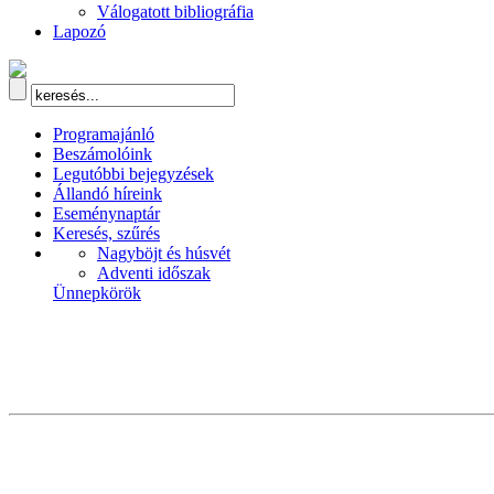
Válogatott bibliográfia
Lapozó
Programajánló
Beszámolóink
Legutóbbi bejegyzések
Állandó híreink
Eseménynaptár
Keresés, szűrés
Nagyböjt és húsvét
Adventi időszak
Ünnepkörök