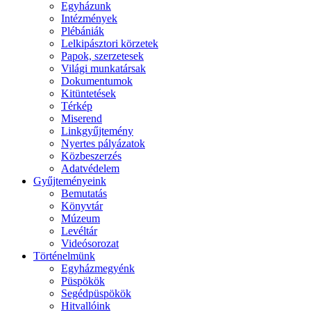
Egyházunk
Intézmények
Plébániák
Lelkipásztori körzetek
Papok, szerzetesek
Világi munkatársak
Dokumentumok
Kitüntetések
Térkép
Miserend
Linkgyűjtemény
Nyertes pályázatok
Közbeszerzés
Adatvédelem
Gyűjteményeink
Bemutatás
Könyvtár
Múzeum
Levéltár
Videósorozat
Történelmünk
Egyházmegyénk
Püspökök
Segédpüspökök
Hitvallóink