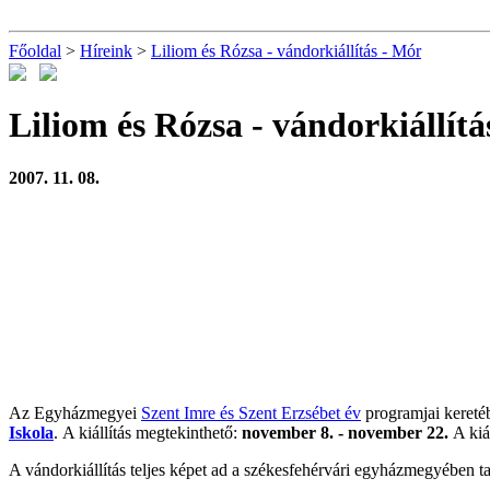
Főoldal
>
Híreink
>
Liliom és Rózsa - vándorkiállítás - Mór
Liliom és Rózsa - vándorkiállítá
2007. 11. 08.
Az Egyházmegyei
Szent Imre és Szent Erzsébet év
programjai kereté
Iskola
. A kiállítás megtekinthető:
november 8. - november 22.
A kiál
A vándorkiállítás teljes képet ad a székesfehérvári egyházmegyében talá