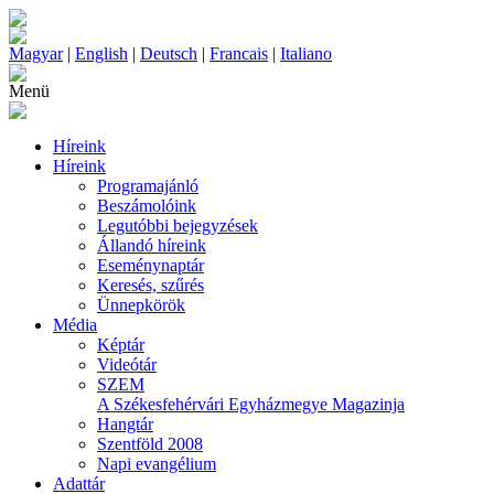
Magyar
|
English
|
Deutsch
|
Francais
|
Italiano
Menü
Híreink
Híreink
Programajánló
Beszámolóink
Legutóbbi bejegyzések
Állandó híreink
Eseménynaptár
Keresés, szűrés
Ünnepkörök
Média
Képtár
Videótár
SZEM
A Székesfehérvári Egyházmegye Magazinja
Hangtár
Szentföld 2008
Napi evangélium
Adattár