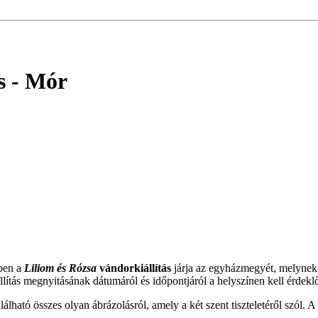
s - Mór
ben a
Liliom és Rózsa
vándorkiállítás
járja az egyházmegyét, melynek
lítás megnyitásának dátumáról és időpontjáról a helyszínen kell érdekl
lható összes olyan ábrázolásról, amely a két szent tiszteletéről szól. A