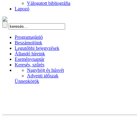
Válogatott bibliográfia
Lapozó
Programajánló
Beszámolóink
Legutóbbi bejegyzések
Állandó híreink
Eseménynaptár
Keresés, szűrés
Nagyböjt és húsvét
Adventi időszak
Ünnepkörök