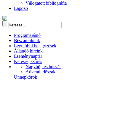
Válogatott bibliográfia
Lapozó
Programajánló
Beszámolóink
Legutóbbi bejegyzések
Állandó híreink
Eseménynaptár
Keresés, szűrés
Nagyböjt és húsvét
Adventi időszak
Ünnepkörök