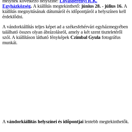
melynek következő helyszíne:
Lovasberényi R.K.
Egyházközség
.
A kiállítás megtekinthető:
június 28. - július 16.
A
kiállítás megnyitásának dátumáról és időpontjáról a helyszínen kell
érdeklődni.
A vándorkiállítás teljes képet ad a székesfehérvári egyházmegyében
található összes olyan ábrázolásról, amely a két szent tiszteletéről
szól. A kiállításon látható fényképek
Czimbal Gyula
fotográfus
munkái.
A
vándorkiállítás helyszínei és időpontjai
lentebb megtekinthetők.