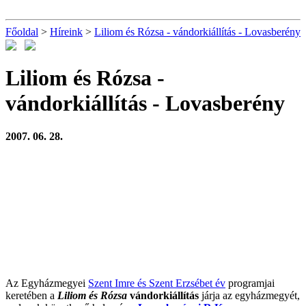
Főoldal
>
Híreink
>
Liliom és Rózsa - vándorkiállítás - Lovasberény
Liliom és Rózsa -
vándorkiállítás - Lovasberény
2007. 06. 28.
Az Egyházmegyei
Szent Imre és Szent Erzsébet év
programjai
keretében a
Liliom és Rózsa
vándorkiállítás
járja az egyházmegyét,