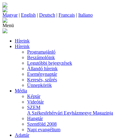
Magyar
|
English
|
Deutsch
|
Francais
|
Italiano
Menü
Híreink
Híreink
Programajánló
Beszámolóink
Legutóbbi bejegyzések
Állandó híreink
Eseménynaptár
Keresés, szűrés
Ünnepkörök
Média
Képtár
Videótár
SZEM
A Székesfehérvári Egyházmegye Magazinja
Hangtár
Szentföld 2008
Napi evangélium
Adattár