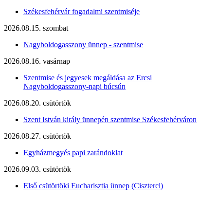
Székesfehérvár fogadalmi szentmiséje
2026.08.15. szombat
Nagyboldogasszony ünnep - szentmise
2026.08.16. vasárnap
Szentmise és jegyesek megáldása az Ercsi
Nagyboldogasszony-napi búcsún
2026.08.20. csütörtök
Szent István király ünnepén szentmise Székesfehérváron
2026.08.27. csütörtök
Egyházmegyés papi zarándoklat
2026.09.03. csütörtök
Első csütörtöki Eucharisztia ünnep (Ciszterci)