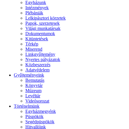
Egyházunk
Intézmények
Plébániák
Lelkipásztori körzetek
Papok, szerzetesek
Világi munkatársak
Dokumentumok
Kitüntetések
Térkép
Miserend
Linkgyűjtemény
Nyertes pályázatok
Közbeszerzés
Adatvédelem
Gyűjteményeink
Bemutatás
Könyvtár
Múzeum
Levéltár
Videósorozat
Történelmünk
Egyházmegyénk
Püspökök
Segédpüspökök
Hitvallóink