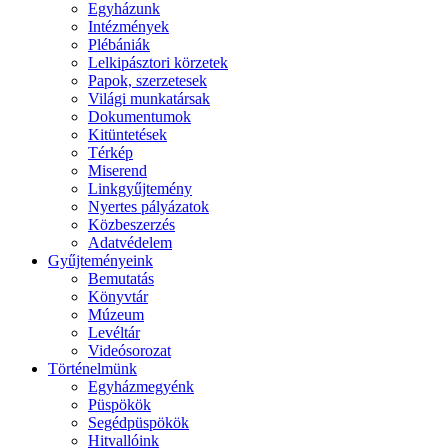
Egyházunk
Intézmények
Plébániák
Lelkipásztori körzetek
Papok, szerzetesek
Világi munkatársak
Dokumentumok
Kitüntetések
Térkép
Miserend
Linkgyűjtemény
Nyertes pályázatok
Közbeszerzés
Adatvédelem
Gyűjteményeink
Bemutatás
Könyvtár
Múzeum
Levéltár
Videósorozat
Történelmünk
Egyházmegyénk
Püspökök
Segédpüspökök
Hitvallóink