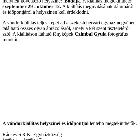
melynek következő helyszíne:
Bodajk
. A kiállítás megtekinthető:
szeptember 29 - október 12.
A kiállítás megnyitásának dátumáról
és időpontjáról a helyszínen kell érdeklődni.
A vándorkiállítás teljes képet ad a székesfehérvári egyházmegyében
található összes olyan ábrázolásról, amely a két szent tiszteletéről
szól. A kiállításon látható fényképek
Czimbal Gyula
fotográfus
munkái.
A
vándorkiállítás helyszínei és időpontjai
lentebb megtekinthetők.
Ráckevei R.K. Egyházközség