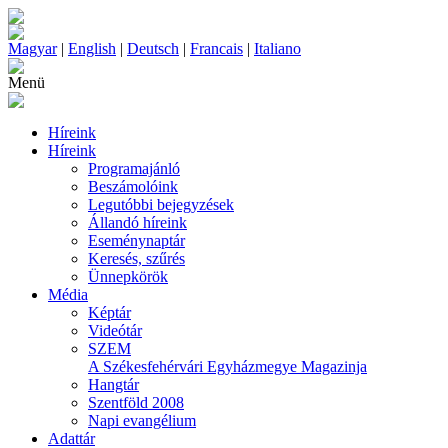
Magyar
|
English
|
Deutsch
|
Francais
|
Italiano
Menü
Híreink
Híreink
Programajánló
Beszámolóink
Legutóbbi bejegyzések
Állandó híreink
Eseménynaptár
Keresés, szűrés
Ünnepkörök
Média
Képtár
Videótár
SZEM
A Székesfehérvári Egyházmegye Magazinja
Hangtár
Szentföld 2008
Napi evangélium
Adattár