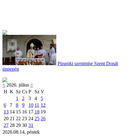
Püspöki szentmise Szent Donát
ünnepén
<
2026. július
>
H
K
Sz
Cs
P
Sz
V
1
2
3
4
5
6
7
8
9
10
11
12
13
14
15
16
17
18
19
20
21
22
23
24
25
26
27
28
29
30
31
2026.08.14. péntek