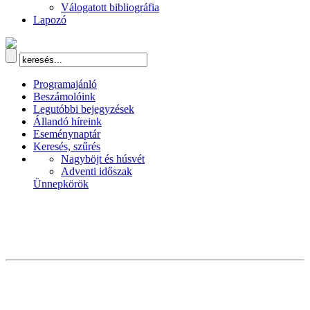
Válogatott bibliográfia
Lapozó
Programajánló
Beszámolóink
Legutóbbi bejegyzések
Állandó híreink
Eseménynaptár
Keresés, szűrés
Nagyböjt és húsvét
Adventi időszak
Ünnepkörök