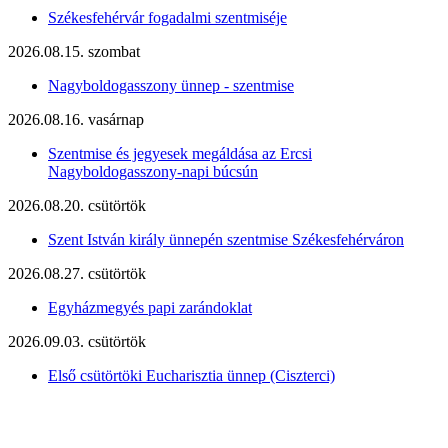
Székesfehérvár fogadalmi szentmiséje
2026.08.15. szombat
Nagyboldogasszony ünnep - szentmise
2026.08.16. vasárnap
Szentmise és jegyesek megáldása az Ercsi
Nagyboldogasszony-napi búcsún
2026.08.20. csütörtök
Szent István király ünnepén szentmise Székesfehérváron
2026.08.27. csütörtök
Egyházmegyés papi zarándoklat
2026.09.03. csütörtök
Első csütörtöki Eucharisztia ünnep (Ciszterci)