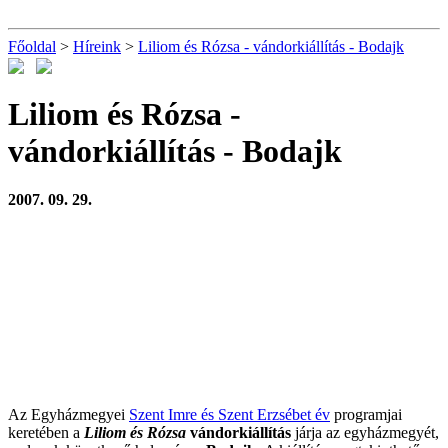
Főoldal
>
Híreink
>
Liliom és Rózsa - vándorkiállítás - Bodajk
Liliom és Rózsa -
vándorkiállítás - Bodajk
2007. 09. 29.
Az Egyházmegyei
Szent Imre és Szent Erzsébet év
programjai
keretében a
Liliom és Rózsa
vándorkiállítás
járja az egyházmegyét,