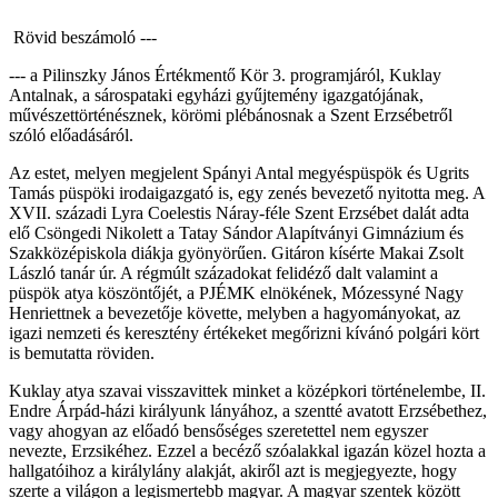
Rövid beszámoló ---
--- a Pilinszky János Értékmentő Kör 3. programjáról, Kuklay
Antalnak, a sárospataki egyházi gyűjtemény igazgatójának,
művészettörténésznek, körömi plébánosnak a Szent Erzsébetről
szóló előadásáról.
Az estet, melyen megjelent Spányi Antal megyéspüspök és Ugrits
Tamás püspöki irodaigazgató is, egy zenés bevezető nyitotta meg. A
XVII. századi Lyra Coelestis Náray-féle Szent Erzsébet dalát adta
elő Csöngedi Nikolett a Tatay Sándor Alapítványi Gimnázium és
Szakközépiskola diákja gyönyörűen. Gitáron kísérte Makai Zsolt
László tanár úr. A régmúlt századokat felidéző dalt valamint a
püspök atya köszöntőjét, a PJÉMK elnökének, Mózessyné Nagy
Henriettnek a bevezetője követte, melyben a hagyományokat, az
igazi nemzeti és keresztény értékeket megőrizni kívánó polgári kört
is bemutatta röviden.
Kuklay atya szavai visszavittek minket a középkori történelembe, II.
Endre Árpád-házi királyunk lányához, a szentté avatott Erzsébethez,
vagy ahogyan az előadó bensőséges szeretettel nem egyszer
nevezte, Erzsikéhez. Ezzel a becéző szóalakkal igazán közel hozta a
hallgatóihoz a királylány alakját, akiről azt is megjegyezte, hogy
szerte a világon a legismertebb magyar. A magyar szentek között