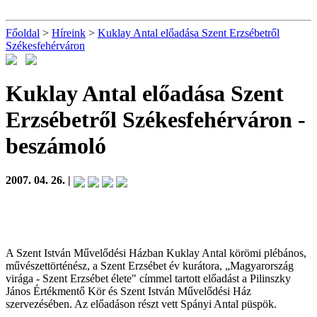
Főoldal
>
Híreink
>
Kuklay Antal előadása Szent Erzsébetről
Székesfehérváron
Kuklay Antal előadása Szent
Erzsébetről Székesfehérváron
-
beszámoló
2007. 04. 26. |
A Szent István Művelődési Házban Kuklay Antal körömi plébános,
művészettörténész, a Szent Erzsébet év kurátora, „Magyarország
virága - Szent Erzsébet élete" címmel tartott előadást a Pilinszky
János Értékmentő Kör és Szent István Művelődési Ház
szervezésében. Az előadáson részt vett Spányi Antal püspök.