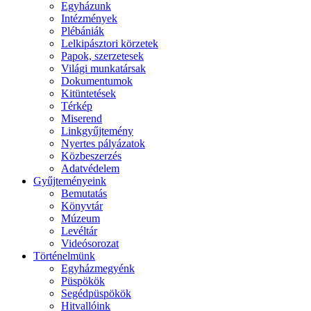
Egyházunk
Intézmények
Plébániák
Lelkipásztori körzetek
Papok, szerzetesek
Világi munkatársak
Dokumentumok
Kitüntetések
Térkép
Miserend
Linkgyűjtemény
Nyertes pályázatok
Közbeszerzés
Adatvédelem
Gyűjteményeink
Bemutatás
Könyvtár
Múzeum
Levéltár
Videósorozat
Történelmünk
Egyházmegyénk
Püspökök
Segédpüspökök
Hitvallóink