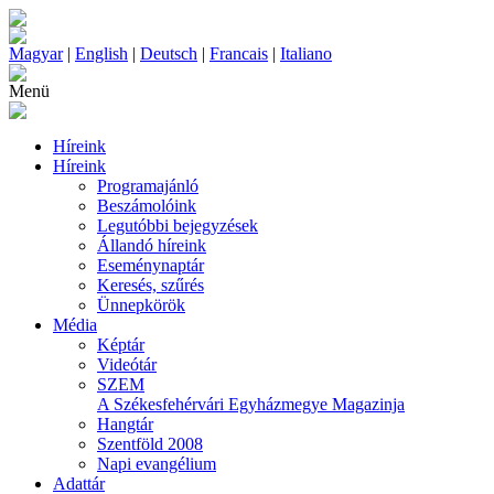
Magyar
|
English
|
Deutsch
|
Francais
|
Italiano
Menü
Híreink
Híreink
Programajánló
Beszámolóink
Legutóbbi bejegyzések
Állandó híreink
Eseménynaptár
Keresés, szűrés
Ünnepkörök
Média
Képtár
Videótár
SZEM
A Székesfehérvári Egyházmegye Magazinja
Hangtár
Szentföld 2008
Napi evangélium
Adattár