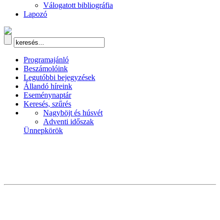
Válogatott bibliográfia
Lapozó
Programajánló
Beszámolóink
Legutóbbi bejegyzések
Állandó híreink
Eseménynaptár
Keresés, szűrés
Nagyböjt és húsvét
Adventi időszak
Ünnepkörök