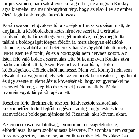
tartjuk számon, bár csak 4 éves koráig élt itt, de ahogyan Kuklay
atya kiemelte, ma már bizonyított tény, hogy az első 4 év az ember
életét leginkább meghatározó időszak.
Korán szakadt el gyökereitől a középkor furcsa szokásai miatt, de
anyjának, a későbbiekben kétes hírnévre szert tett Gertrudis
királynénak, határozott egyéniségét örökölve, mégis meg tudta
találni a boldogságát idegen földön is, mert ahogyan előadónk
kiemelte, ez abból a mérhetetlen szabadságvágyból fakadt, mely a
lelket Isten felé röpíti, és ez a boldogság nem helyhez kötött. Az
Isten felé való boldog szárnyalás tette őt is, ahogyan Kuklay atya
párhuzamából láttuk, Szent Ferenchez hasonlóan, a földi
kötöttségektől, előítéletektől mentessé. Nem volt könnyű neki sem
elszakadni a vagyontól, elviselni az emberek kiközösítését, rágalmait
és úgy szentelni életét Jézus követésének, hogy ezt gyermekei ne
szenvedjék meg, elég idő és szeretet jusson nekik is. Példája
nyomán egyik lányából apáca lett.
Részben férje türelmének, részben lelkivezetője szigorának
köszönhetően tudott fejlődni egészen addig, hogy testi és lelki
szenvedéseit boldogan ajánlotta fel Jézusnak, akit követni akart.
Az emberi kiszolgáltatottság, nyomor nem elszigetelődésre,
elfordulásra, hanem szolidaritásra késztette. Ez azonban nem csupán
felszínes gesztus, hanem egy autentikus ember felelős választása