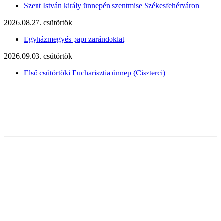
Szent István király ünnepén szentmise Székesfehérváron
2026.08.27. csütörtök
Egyházmegyés papi zarándoklat
2026.09.03. csütörtök
Első csütörtöki Eucharisztia ünnep (Ciszterci)