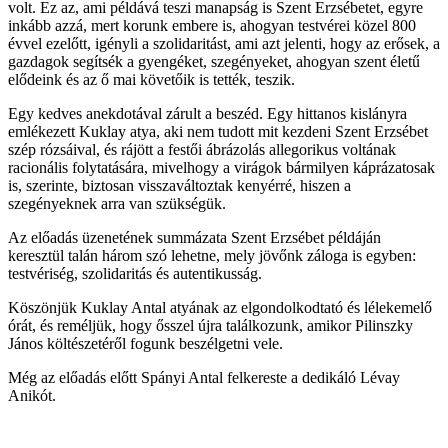
volt. Ez az, ami példává teszi manapság is Szent Erzsébetet, egyre
inkább azzá, mert korunk embere is, ahogyan testvérei közel 800
évvel ezelőtt, igényli a szolidaritást, ami azt jelenti, hogy az erősek, a
gazdagok segítsék a gyengéket, szegényeket, ahogyan szent életű
elődeink és az ő mai követőik is tették, teszik.
Egy kedves anekdotával zárult a beszéd. Egy hittanos kislányra
emlékezett Kuklay atya, aki nem tudott mit kezdeni Szent Erzsébet
szép rózsáival, és rájött a festői ábrázolás allegorikus voltának
racionális folytatására, mivelhogy a virágok bármilyen káprázatosak
is, szerinte, biztosan visszaváltoztak kenyérré, hiszen a
szegényeknek arra van szükségük.
Az előadás üzenetének summázata Szent Erzsébet példáján
keresztül talán három szó lehetne, mely jövőnk záloga is egyben:
testvériség, szolidaritás és autentikusság.
Köszönjük Kuklay Antal atyának az elgondolkodtató és lélekemelő
órát, és reméljük, hogy ősszel újra találkozunk, amikor Pilinszky
János költészetéről fogunk beszélgetni vele.
Még az előadás előtt Spányi Antal felkereste a dedikáló Lévay
Anikót.