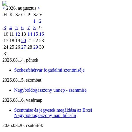
<
2026. augusztus
>
H
K
Sz
Cs
P
Sz
V
1
2
3
4
5
6
7
8
9
10
11
12
13
14
15
16
17
18
19
20
21
22
23
24
25
26
27
28
29
30
31
2026.08.14. péntek
Székesfehérvár fogadalmi szentmiséje
2026.08.15. szombat
Nagyboldogasszony ünnep - szentmise
2026.08.16. vasárnap
Szentmise és jegyesek megáldása az Ercsi
Nagyboldogasszony-napi búcsún
2026.08.20. csütörtök