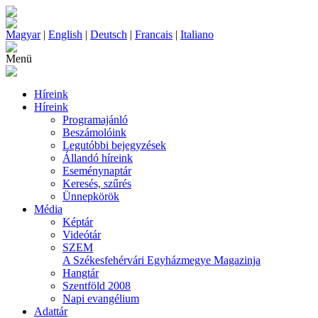
Magyar
|
English
|
Deutsch
|
Francais
|
Italiano
Menü
Híreink
Híreink
Programajánló
Beszámolóink
Legutóbbi bejegyzések
Állandó híreink
Eseménynaptár
Keresés, szűrés
Ünnepkörök
Média
Képtár
Videótár
SZEM
A Székesfehérvári Egyházmegye Magazinja
Hangtár
Szentföld 2008
Napi evangélium
Adattár