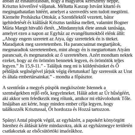
abban az elhatározásban, hogy a magyarok keresztény néppé,
Krisztus követőivé váljanak. Méltatta Kaszap Istvánt kitartó és
megingathatatlan hitéért, amelyet a szenvedés sem tudott megtörni.
Kiemelte Prohászka Ottokár, a Szentlélektől vezetett, bátor
igehirdetését és kiállását Krisztus tanítása mellett, valamint Bogner
Mária Margit hitvalló életét. „Mindannyiuk élete annak tanúsága,
amelyet ezen a napon az Egyház az evangéliumokból elénk állít:
„Ahogy engem szeretett az Atya, úgy szerettelek én is titeket.
Maradjatok meg szeretetemben. Ha parancsaimat megtartjátok,
megmaradtok szeretetemben, mint ahogy én is megtartottam Atyám
parancsait, és megmaradok az ő szeretetében. Azért mondtam nektek
ezeket, hogy az én örömöm bennetek legyen, és örömötök teljes
legyen.” Jn 15,9-11.” - Találjuk meg mi is küldetésünket és Ő
példájuk segítségével járjuk végig életutunkat! Így szeressük az Urat
és általa embertársainkat.” - mondta a főpásztor.
A szentórán a megyés püspök megköszönte Istennek a
szentségekben rejlő erőt, kegyelmeket. Hálát adott az Úr hűségéért,
aki akkor sem feledkezik meg rólunk, amikor mi eltávolodunk Tőle.
Imájában azt kérte, hogy minden ember célja legyen, hogy
találkozzék Krisztussal, Őt hordozza és Hozzá tartozzon.
Spányi Antal püspök végül, az egyházért, a papokért könyörgött
Istenhez és áldását kérte mindazokra, akik az egyházmegye területén
csatlakoztak az elsőcsütörtöki imaórákhoz.