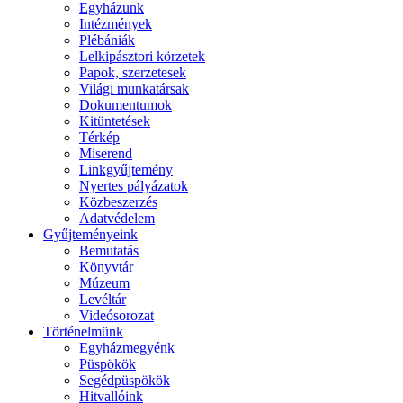
Egyházunk
Intézmények
Plébániák
Lelkipásztori körzetek
Papok, szerzetesek
Világi munkatársak
Dokumentumok
Kitüntetések
Térkép
Miserend
Linkgyűjtemény
Nyertes pályázatok
Közbeszerzés
Adatvédelem
Gyűjteményeink
Bemutatás
Könyvtár
Múzeum
Levéltár
Videósorozat
Történelmünk
Egyházmegyénk
Püspökök
Segédpüspökök
Hitvallóink