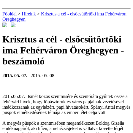
Főoldal
>
Híreink
>
Krisztus a cél - elsőcsütörtöki ima Fehérváron
Öreghegyen
Krisztus a cél - elsőcsütörtöki
ima Fehérváron Öreghegyen
-
beszámoló
2015. 05. 07.
| 2015. 05. 08.
2015.05.07.- Ismét közös szentmisére és szentórára gyűltek össze a
fehérvári hívek, hogy főpásztoruk és város papjainak vezetésével
imádkozzanak az egyházért, papi hivatásokért. Spányi Antal megyés
püspök elmélkedésének témája az emberi élet célja volt.
A megyés püspök a szentmisében megemlékezett Boldog Gizella
emléknapjáról, aki hűen, a nehézségeket is vállalva követte férjét