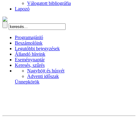
Válogatott bibliográfia
Lapozó
Programajánló
Beszámolóink
Legutóbbi bejegyzések
Állandó híreink
Eseménynaptár
Keresés, szűrés
Nagyböjt és húsvét
Adventi időszak
Ünnepkörök