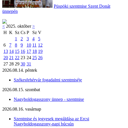
Püspöki szentmise Szent Donát
ünnepén
<
2025. október
>
H
K
Sz
Cs
P
Sz
V
1
2
3
4
5
6
7
8
9
10
11
12
13
14
15
16
17
18
19
20
21
22
23
24
25
26
27
28
29
30
31
2026.08.14. péntek
Székesfehérvár fogadalmi szentmiséje
2026.08.15. szombat
Nagyboldogasszony ünnep - szentmise
2026.08.16. vasárnap
Szentmise és jegyesek megáldása az Ercsi
Nagyboldogasszony-napi búcsún