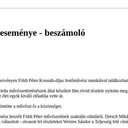
 eseménye
- beszámoló
dezvényen Földi Péter Kossuth-díjas festőművész munkáival találkozhat
la művészettörténészek által készített film rövid részlete nyitotta me
élet egyik kiváló előadója vette át.
öntötte a művészt és a közönséget.
nész beszélt Földi Péter művészetének szakrális oldaláról. Dresch Mi
választott - olvasott fel részleteket Weöres Sándor a Teljesség felé cí