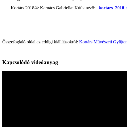
Kortárs 2018/4: Kernács Gabriella: Kútbanéző:
kortars_2018_
Összefoglaló oldal az eddigi kiállításokról:
Kortárs Művészeti Gyűjt
Kapcsolódó videóanyag