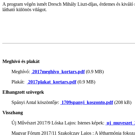
A program végén ismét Dresch Mihály Liszt-díjas, érdemes és kiváló m
látható különös világot.
Meghívó és plakát
Meghívó:
2017meghivo_kortars.pdf
(0.9 MB)
Plakát:
2017plakat_kortars.pdf
(0.9 MB)
Elhangzott szövegek
Spányi Antal köszöntője:
1709spanyi_koszonto.pdf
(208 kB)
Visszhang
Új Művészet 2017/9 Lóska Lajos: Istenes képek:
uj_muveszet_
Magyar Fórum 2017/11 Szakolczay Lajos : A létharmónia fokoza