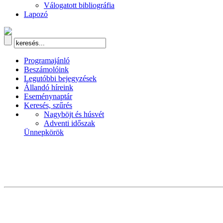
Válogatott bibliográfia
Lapozó
Programajánló
Beszámolóink
Legutóbbi bejegyzések
Állandó híreink
Eseménynaptár
Keresés, szűrés
Nagyböjt és húsvét
Adventi időszak
Ünnepkörök