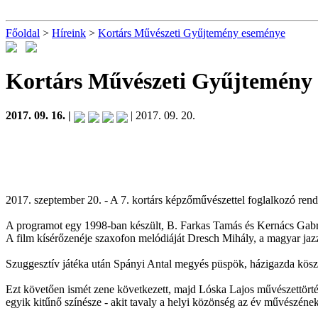
Főoldal
>
Híreink
>
Kortárs Művészeti Gyűjtemény eseménye
Kortárs Művészeti Gyűjtemény
2017. 09. 16. |
| 2017. 09. 20.
2017. szeptember 20. - A 7. kortárs képzőművészettel foglalkozó ren
A programot egy 1998-ban készült, B. Farkas Tamás és Kernács Gabriel
A film kísérőzenéje szaxofon melódiáját Dresch Mihály, a magyar jazz 
Szuggesztív játéka után Spányi Antal megyés püspök, házigazda kösz
Ezt követően ismét zene következett, majd Lóska Lajos művészettörté
egyik kitűnő színésze - akit tavaly a helyi közönség az év művészének 