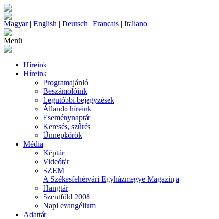
Magyar
|
English
|
Deutsch
|
Francais
|
Italiano
Menü
Híreink
Híreink
Programajánló
Beszámolóink
Legutóbbi bejegyzések
Állandó híreink
Eseménynaptár
Keresés, szűrés
Ünnepkörök
Média
Képtár
Videótár
SZEM
A Székesfehérvári Egyházmegye Magazinja
Hangtár
Szentföld 2008
Napi evangélium
Adattár