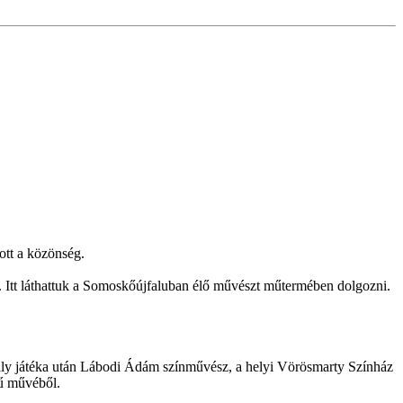
ott a közönség.
g. Itt láthattuk a Somoskőújfaluban élő művészt műtermében dolgozni.
hály játéka után Lábodi Ádám színművész, a helyi Vörösmarty Színház
mű művéből.