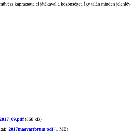
űvész kápráztatta el játékával a közönséget. Így talán minden jelenlév
2017_09.pdf
(868 kB)
tai:
2017magyarforum.pdf
(1 MB)