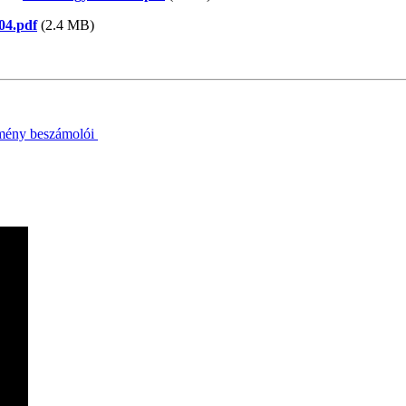
04.pdf
(2.4 MB)
emény beszámolói