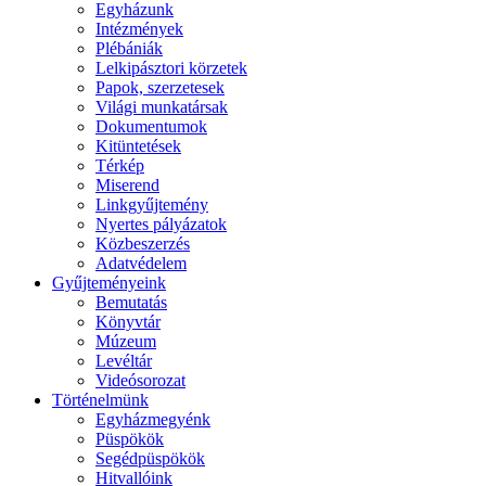
Egyházunk
Intézmények
Plébániák
Lelkipásztori körzetek
Papok, szerzetesek
Világi munkatársak
Dokumentumok
Kitüntetések
Térkép
Miserend
Linkgyűjtemény
Nyertes pályázatok
Közbeszerzés
Adatvédelem
Gyűjteményeink
Bemutatás
Könyvtár
Múzeum
Levéltár
Videósorozat
Történelmünk
Egyházmegyénk
Püspökök
Segédpüspökök
Hitvallóink