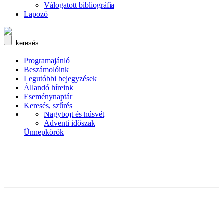
Válogatott bibliográfia
Lapozó
Programajánló
Beszámolóink
Legutóbbi bejegyzések
Állandó híreink
Eseménynaptár
Keresés, szűrés
Nagyböjt és húsvét
Adventi időszak
Ünnepkörök