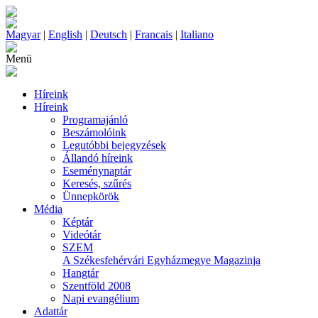
Magyar
|
English
|
Deutsch
|
Francais
|
Italiano
Menü
Híreink
Híreink
Programajánló
Beszámolóink
Legutóbbi bejegyzések
Állandó híreink
Eseménynaptár
Keresés, szűrés
Ünnepkörök
Média
Képtár
Videótár
SZEM
A Székesfehérvári Egyházmegye Magazinja
Hangtár
Szentföld 2008
Napi evangélium
Adattár