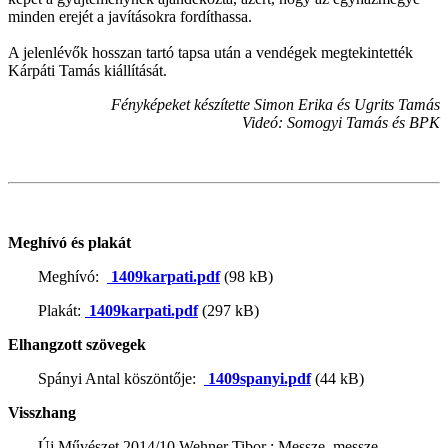
minden erejét a javításokra fordíthassa.
A jelenlévők hosszan tartó tapsa után a vendégek megtekintették
Kárpáti Tamás kiállítását.
Fényképeket készítette Simon Erika és Ugrits Tamás
Videó: Somogyi Tamás és BPK
Meghívó és plakát
Meghívó:
1409karpati.pdf
(98 kB)
Plakát:
1409karpati.pdf
(297 kB)
Elhangzott szövegek
Spányi Antal köszöntője:
1409spanyi.pdf
(44 kB)
Visszhang
Új Művészet 2014/10 Wehner Tibor : Messze, messze