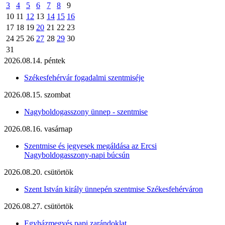
3
4
5
6
7
8
9
10
11
12
13
14
15
16
17
18
19
20
21
22
23
24
25
26
27
28
29
30
31
2026.08.14. péntek
Székesfehérvár fogadalmi szentmiséje
2026.08.15. szombat
Nagyboldogasszony ünnep - szentmise
2026.08.16. vasárnap
Szentmise és jegyesek megáldása az Ercsi
Nagyboldogasszony-napi búcsún
2026.08.20. csütörtök
Szent István király ünnepén szentmise Székesfehérváron
2026.08.27. csütörtök
Egyházmegyés papi zarándoklat