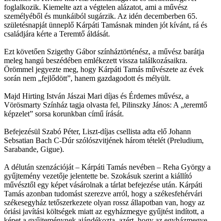
foglalkozik. Kiemelte azt a végtelen alázatot, ami a művész
személyéből és munkáiból sugárzik. Az idén decemberben 65.
születésnapját ünneplő Kárpáti Tamásnak minden jót kívánt, rá és
családjára kérte a Teremtő áldását.
Ezt követően Szigethy Gábor színháztörténész, a művész barátja
meleg hangú beszédében emlékezett vissza találkozásaikra.
Örömmel jegyezte meg, hogy Kárpáti Tamás művészete az évek
során nem „fejlődött”, hanem gazdagodott és mélyült.
Majd Hirting István Jászai Mari díjas és Érdemes művész, a
Vörösmarty Színház tagja olvasta fel, Pilinszky János: A „teremtő
képzelet” sorsa korunkban című írását.
Befejezésül Szabó Péter, Liszt-díjas csellista adta elő Johann
Sebsatian Bach C-Dúr szólószvitjének három tételét (Preludium,
Sarabande, Gigue).
A délután szenzációját – Kárpáti Tamás nevében – Reha György a
gyűjtemény vezetője jelentette be. Szokásuk szerint a kiállító
művésztől egy képet vásárolnak a tárlat befejezése után. Kárpáti
Tamás azonban tudomást szerezve arról, hogy a székesfehérvári
székesegyház tetőszerkezete olyan rossz állapotban van, hogy az
óriási javítási költségek miatt az egyházmegye gyűjtést indított, a
képet a gyűjteménynek ajándékozta, azért, hogy az egyházmegye