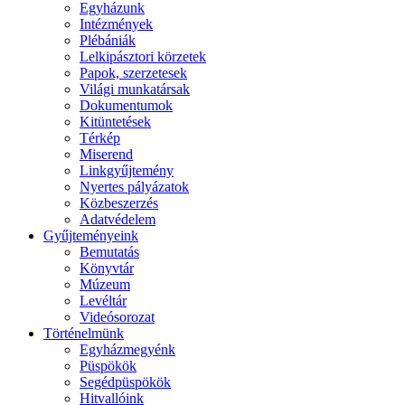
Egyházunk
Intézmények
Plébániák
Lelkipásztori körzetek
Papok, szerzetesek
Világi munkatársak
Dokumentumok
Kitüntetések
Térkép
Miserend
Linkgyűjtemény
Nyertes pályázatok
Közbeszerzés
Adatvédelem
Gyűjteményeink
Bemutatás
Könyvtár
Múzeum
Levéltár
Videósorozat
Történelmünk
Egyházmegyénk
Püspökök
Segédpüspökök
Hitvallóink