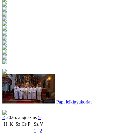
Papi lelkigyakorlat
<
2026. augusztus
>
H
K
Sz
Cs
P
Sz
V
1
2