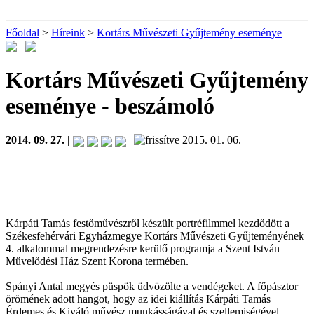
Főoldal
>
Híreink
>
Kortárs Művészeti Gyűjtemény eseménye
Kortárs Művészeti Gyűjtemény
eseménye
- beszámoló
2014. 09. 27. |
|
2015. 01. 06.
Kárpáti Tamás festőművészről készült portréfilmmel kezdődött a
Székesfehérvári Egyházmegye Kortárs Művészeti Gyűjteményének
4. alkalommal megrendezésre kerülő programja a Szent István
Művelődési Ház Szent Korona termében.
Spányi Antal megyés püspök üdvözölte a vendégeket. A főpásztor
örömének adott hangot, hogy az idei kiállítás Kárpáti Tamás
Érdemes és Kiváló művész munkásságával és szellemiségével