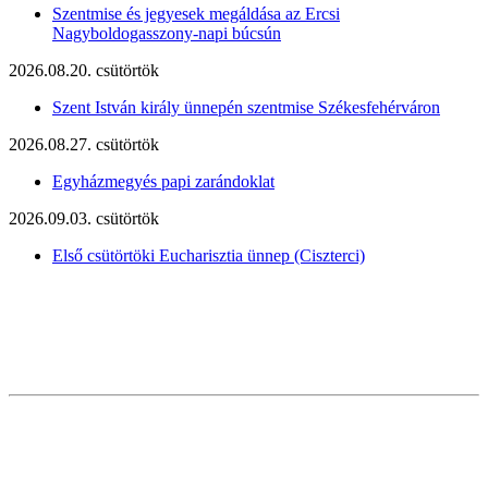
Szentmise és jegyesek megáldása az Ercsi
Nagyboldogasszony-napi búcsún
2026.08.20. csütörtök
Szent István király ünnepén szentmise Székesfehérváron
2026.08.27. csütörtök
Egyházmegyés papi zarándoklat
2026.09.03. csütörtök
Első csütörtöki Eucharisztia ünnep (Ciszterci)