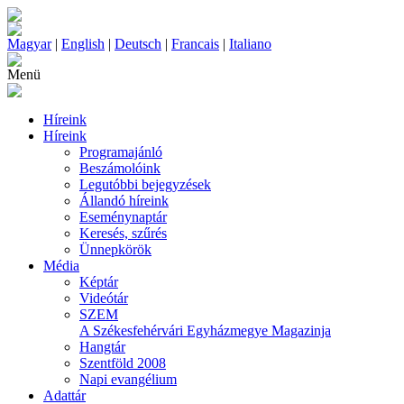
Magyar
|
English
|
Deutsch
|
Francais
|
Italiano
Menü
Híreink
Híreink
Programajánló
Beszámolóink
Legutóbbi bejegyzések
Állandó híreink
Eseménynaptár
Keresés, szűrés
Ünnepkörök
Média
Képtár
Videótár
SZEM
A Székesfehérvári Egyházmegye Magazinja
Hangtár
Szentföld 2008
Napi evangélium
Adattár