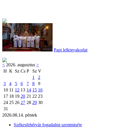
Papi lelkigyakorlat
<
2026. augusztus
>
H
K
Sz
Cs
P
Sz
V
1
2
3
4
5
6
7
8
9
10
11
12
13
14
15
16
17
18
19
20
21
22
23
24
25
26
27
28
29
30
31
2026.08.14. péntek
Székesfehérvár fogadalmi szentmiséje