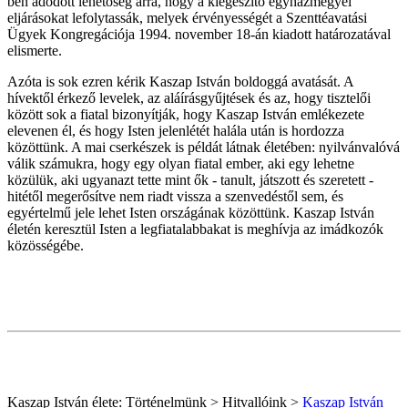
ben adódott lehetőség arra, hogy a kiegészítő egyházmegyei
eljárásokat lefolytassák, melyek érvényességét a Szenttéavatási
Ügyek Kongregációja 1994. november 18-án kiadott határozatával
elismerte.
Azóta is sok ezren kérik Kaszap István boldoggá avatását. A
hívektől érkező levelek, az aláírásgyűjtések és az, hogy tisztelői
között sok a fiatal bizonyítják, hogy Kaszap István emlékezete
elevenen él, és hogy Isten jelenlétét halála után is hordozza
közöttünk. A mai cserkészek is példát látnak életében: nyilvánvalóvá
válik számukra, hogy egy olyan fiatal ember, aki egy lehetne
közülük, aki ugyanazt tette mint ők - tanult, játszott és szeretett -
hitétől megerősítve nem riadt vissza a szenvedéstől sem, és
egyértelmű jele lehet Isten országának közöttünk. Kaszap István
életén keresztül Isten a legfiatalabbakat is meghívja az imádkozók
közösségébe.
Kaszap István élete: Történelmünk > Hitvallóink >
Kaszap István