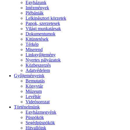
Egyházunk
Intézmények
Plébániák
Lelkipásztori körzetek
Papok, szerzetesek
Világi munkatársak
Dokumentumok
Kitüntetések
Térkép
Miserend
Linkgyűjtemény
Nyertes pályázatok
Közbeszerzés
Adatvédelem
Gyűjteményeink
Bemutatás
Könyvtár
Múzeum
Levéltár
Videósorozat
Történelmünk
Egyházmegyénk
Püspökök
Segédpüspökök
Hitvallóink