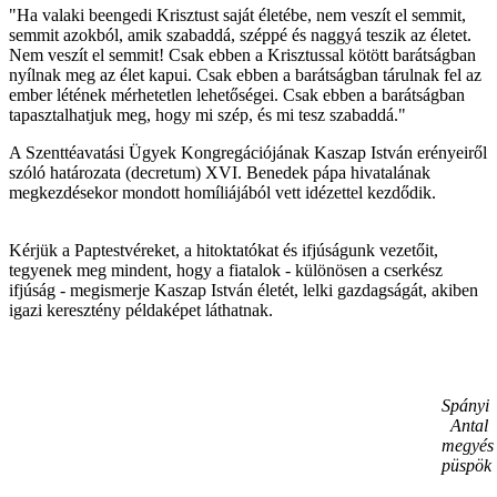
"Ha valaki beengedi Krisztust saját életébe, nem veszít el semmit,
semmit azokból, amik szabaddá, széppé és naggyá teszik az életet.
Nem veszít el semmit! Csak ebben a Krisztussal kötött barátságban
nyílnak meg az élet kapui. Csak ebben a barátságban tárulnak fel az
ember létének mérhetetlen lehetőségei. Csak ebben a barátságban
tapasztalhatjuk meg, hogy mi szép, és mi tesz szabaddá."
A Szenttéavatási Ügyek Kongregációjának Kaszap István erényeiről
szóló határozata (decretum) XVI. Benedek pápa hivatalának
megkezdésekor mondott homíliájából vett idézettel kezdődik.
Kérjük a Paptestvéreket, a hitoktatókat és ifjúságunk vezetőit,
tegyenek meg mindent, hogy a fiatalok - különösen a cserkész
ifjúság - megismerje Kaszap István életét, lelki gazdagságát, akiben
igazi keresztény példaképet láthatnak.
Spányi
Antal
megyés
püspök