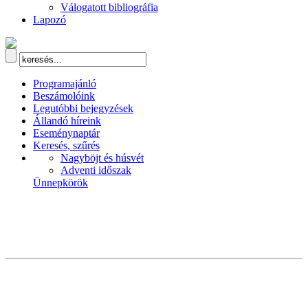
Válogatott bibliográfia
Lapozó
Programajánló
Beszámolóink
Legutóbbi bejegyzések
Állandó híreink
Eseménynaptár
Keresés, szűrés
Nagyböjt és húsvét
Adventi időszak
Ünnepkörök