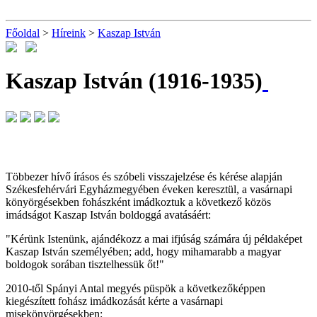
Főoldal
>
Híreink
>
Kaszap István
Kaszap István (1916-1935)
Többezer hívő írásos és szóbeli visszajelzése és kérése alapján
Székesfehérvári Egyházmegyében éveken keresztül, a vasárnapi
könyörgésekben fohászként imádkoztuk a következő közös
imádságot Kaszap István boldoggá avatásáért:
"Kérünk Istenünk, ajándékozz a mai ifjúság számára új példaképet
Kaszap István személyében; add, hogy mihamarabb a magyar
boldogok sorában tisztelhessük őt!"
2010-től Spányi Antal megyés püspök a következőképpen
kiegészített fohász imádkozását kérte a vasárnapi
misekönyörgésekben: