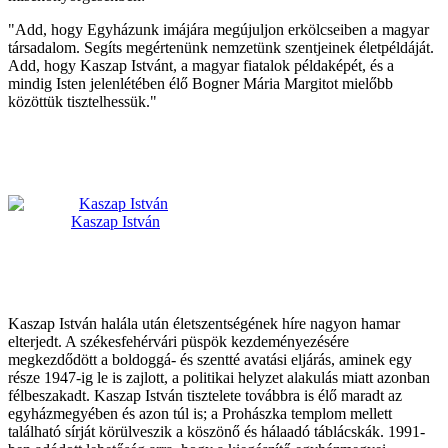
"Add, hogy Egyházunk imájára megújuljon erkölcseiben a magyar
társadalom. Segíts megértenünk nemzetünk szentjeinek életpéldáját.
Add, hogy Kaszap Istvánt, a magyar fiatalok példaképét, és a
mindig Isten jelenlétében élő Bogner Mária Margitot mielőbb
közöttük tisztelhessük."
Kaszap István
Kaszap István halála után életszentségének híre nagyon hamar
elterjedt. A székesfehérvári püspök kezdeményezésére
megkezdődött a boldoggá- és szentté avatási eljárás, aminek egy
része 1947-ig le is zajlott, a politikai helyzet alakulás miatt azonban
félbeszakadt. Kaszap István tisztelete továbbra is élő maradt az
egyházmegyében és azon túl is; a Prohászka templom mellett
található sírját körülveszik a köszönő és hálaadó táblácskák. 1991-