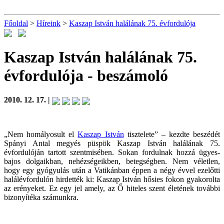
Főoldal
>
Híreink
>
Kaszap István halálának 75. évfordulója
Kaszap István halálának 75.
évfordulója
- beszámoló
2010. 12. 17. |
„Nem homályosult el
Kaszap István
tisztelete” – kezdte beszédét
Spányi Antal megyés püspök Kaszap István halálának 75.
évfordulóján tartott szentmisében. Sokan fordulnak hozzá ügyes-
bajos dolgaikban, nehézségeikben, betegségben. Nem véletlen,
hogy egy gyógyulás után a Vatikánban éppen a négy évvel ezelőtti
halálévfordulón hirdették ki: Kaszap István hősies fokon gyakorolta
az erényeket. Ez egy jel amely, az Ő hiteles szent életének további
bizonyítéka számunkra.