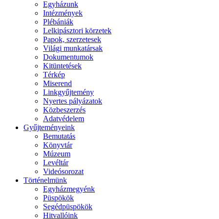
Egyházunk
Intézmények
Plébániák
Lelkipásztori körzetek
Papok, szerzetesek
Világi munkatársak
Dokumentumok
Kitüntetések
Térkép
Miserend
Linkgyűjtemény
Nyertes pályázatok
Közbeszerzés
Adatvédelem
Gyűjteményeink
Bemutatás
Könyvtár
Múzeum
Levéltár
Videósorozat
Történelmünk
Egyházmegyénk
Püspökök
Segédpüspökök
Hitvallóink