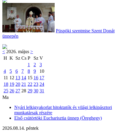
Püspöki szentmise Szent Donát
ünnepén
<
2026. május
>
H
K
Sz
Cs
P
Sz
V
1
2
3
4
5
6
7
8
9
10
11
12
13
14
15
16
17
18
19
20
21
22
23
24
25
26
27
28
29
30
31
Ma
Nyári lelkigyakorlat hitoktatók és világi lelkipásztori
munkatársak részére
Első csütörtöki Eucharisztia ünnep (Öreghegy)
2026.08.14. péntek