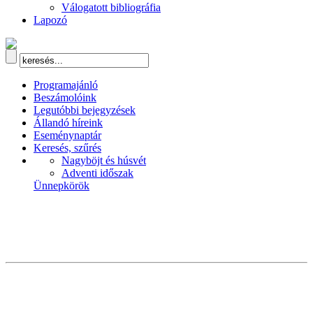
Válogatott bibliográfia
Lapozó
Programajánló
Beszámolóink
Legutóbbi bejegyzések
Állandó híreink
Eseménynaptár
Keresés, szűrés
Nagyböjt és húsvét
Adventi időszak
Ünnepkörök