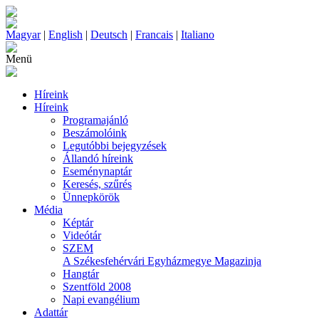
Magyar
|
English
|
Deutsch
|
Francais
|
Italiano
Menü
Híreink
Híreink
Programajánló
Beszámolóink
Legutóbbi bejegyzések
Állandó híreink
Eseménynaptár
Keresés, szűrés
Ünnepkörök
Média
Képtár
Videótár
SZEM
A Székesfehérvári Egyházmegye Magazinja
Hangtár
Szentföld 2008
Napi evangélium
Adattár