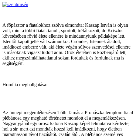
A főpásztor a fiatalokhoz szólva elmondta: Kaszap István is olyan
volt, mint a többi fiatal: tanult, sportolt, tréfálkozott, de Krisztus
követésében rövid élete ellenére is mindannyiunk példaképe lett.
Istentől kapott jellé vált számunkra. Csöndes, Istennek átadott,
imádkozó emberré vált, aki élete végén súlyos szenvedései ellenére
is másoknak vigaszt tudott adni. Örök életében is közbenjáró lett,
akihez megszámlálhatatlanul sokan fordultak és fordulnak ma is
segítségért.
Homília meghallgatása:
Az ünnepi megemlékezésen Tóth Tamás a Prohászka templom fiatal
plébánosa egy megható történetet mondott el a megemlékezésen.
Nagyanyjánál egy orosz katona Kaszap képét felmutatva kérdezte,
hol a sír, mert azt mondták hozzá kell imádkozni, hogy életben
maradhasson távol hazájától, családjától. A plébános személyes