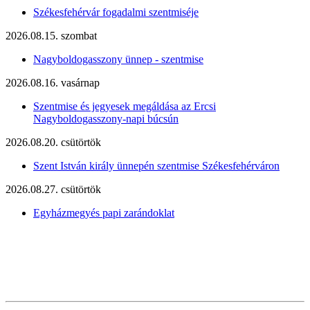
Székesfehérvár fogadalmi szentmiséje
2026.08.15. szombat
Nagyboldogasszony ünnep - szentmise
2026.08.16. vasárnap
Szentmise és jegyesek megáldása az Ercsi
Nagyboldogasszony-napi búcsún
2026.08.20. csütörtök
Szent István király ünnepén szentmise Székesfehérváron
2026.08.27. csütörtök
Egyházmegyés papi zarándoklat