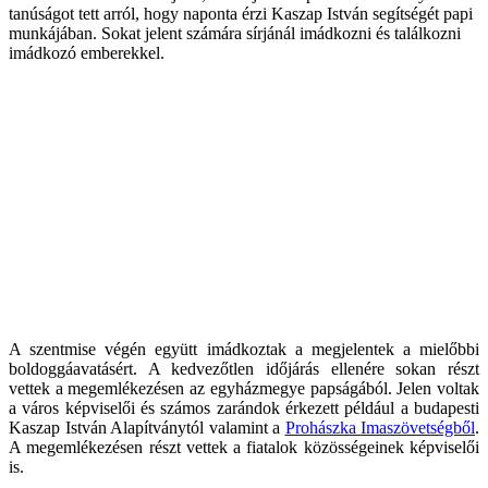
tanúságot tett arról, hogy naponta érzi Kaszap István segítségét papi
munkájában. Sokat jelent számára sírjánál imádkozni és találkozni
imádkozó emberekkel.
A szentmise végén együtt imádkoztak a megjelentek a mielőbbi
boldoggáavatásért. A kedvezőtlen időjárás ellenére sokan részt
vettek a megemlékezésen az egyházmegye papságából. Jelen voltak
a város képviselői és számos zarándok érkezett például a budapesti
Kaszap István Alapítványtól valamint a
Prohászka Imaszövetségből
.
A megemlékezésen részt vettek a fiatalok közösségeinek képviselői
is.