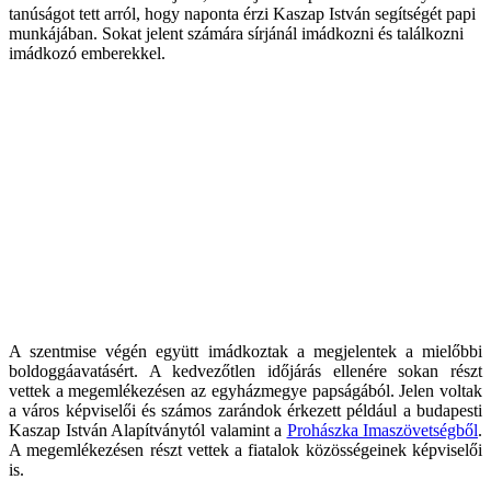
tanúságot tett arról, hogy naponta érzi Kaszap István segítségét papi
munkájában. Sokat jelent számára sírjánál imádkozni és találkozni
imádkozó emberekkel.
A szentmise végén együtt imádkoztak a megjelentek a mielőbbi
boldoggáavatásért. A kedvezőtlen időjárás ellenére sokan részt
vettek a megemlékezésen az egyházmegye papságából. Jelen voltak
a város képviselői és számos zarándok érkezett például a budapesti
Kaszap István Alapítványtól valamint a
Prohászka Imaszövetségből
.
A megemlékezésen részt vettek a fiatalok közösségeinek képviselői
is.