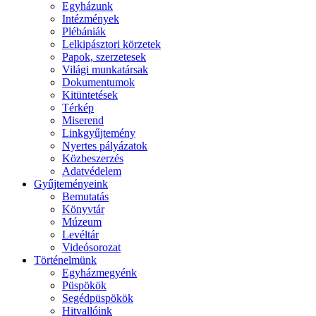
Egyházunk
Intézmények
Plébániák
Lelkipásztori körzetek
Papok, szerzetesek
Világi munkatársak
Dokumentumok
Kitüntetések
Térkép
Miserend
Linkgyűjtemény
Nyertes pályázatok
Közbeszerzés
Adatvédelem
Gyűjteményeink
Bemutatás
Könyvtár
Múzeum
Levéltár
Videósorozat
Történelmünk
Egyházmegyénk
Püspökök
Segédpüspökök
Hitvallóink