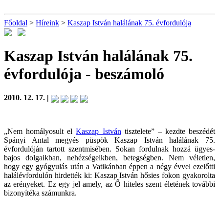
Főoldal
>
Híreink
>
Kaszap István halálának 75. évfordulója
Kaszap István halálának 75.
évfordulója
- beszámoló
2010. 12. 17. |
„Nem homályosult el
Kaszap István
tisztelete” – kezdte beszédét
Spányi Antal megyés püspök Kaszap István halálának 75.
évfordulóján tartott szentmisében. Sokan fordulnak hozzá ügyes-
bajos dolgaikban, nehézségeikben, betegségben. Nem véletlen,
hogy egy gyógyulás után a Vatikánban éppen a négy évvel ezelőtti
halálévfordulón hirdették ki: Kaszap István hősies fokon gyakorolta
az erényeket. Ez egy jel amely, az Ő hiteles szent életének további
bizonyítéka számunkra.