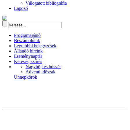
Válogatott bibliográfia
Lapozó
Programajánló
Beszámolóink
Legutóbbi bejegyzések
Állandó híreink
Eseménynaptár
Keresés, szűrés
Nagyböjt és húsvét
Adventi időszak
Ünnepkörök