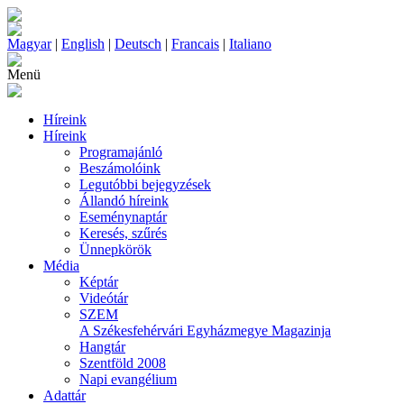
Magyar
|
English
|
Deutsch
|
Francais
|
Italiano
Menü
Híreink
Híreink
Programajánló
Beszámolóink
Legutóbbi bejegyzések
Állandó híreink
Eseménynaptár
Keresés, szűrés
Ünnepkörök
Média
Képtár
Videótár
SZEM
A Székesfehérvári Egyházmegye Magazinja
Hangtár
Szentföld 2008
Napi evangélium
Adattár