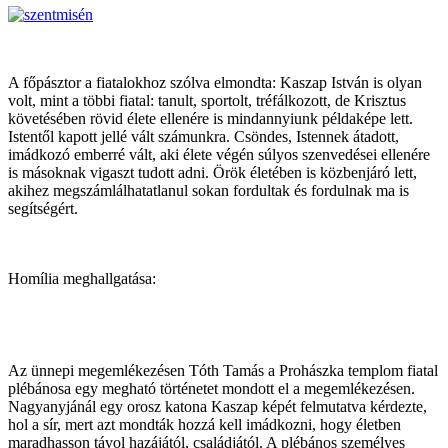
A főpásztor a fiatalokhoz szólva elmondta: Kaszap István is olyan
volt, mint a többi fiatal: tanult, sportolt, tréfálkozott, de Krisztus
követésében rövid élete ellenére is mindannyiunk példaképe lett.
Istentől kapott jellé vált számunkra. Csöndes, Istennek átadott,
imádkozó emberré vált, aki élete végén súlyos szenvedései ellenére
is másoknak vigaszt tudott adni. Örök életében is közbenjáró lett,
akihez megszámlálhatatlanul sokan fordultak és fordulnak ma is
segítségért.
Homília meghallgatása:
Az ünnepi megemlékezésen Tóth Tamás a Prohászka templom fiatal
plébánosa egy megható történetet mondott el a megemlékezésen.
Nagyanyjánál egy orosz katona Kaszap képét felmutatva kérdezte,
hol a sír, mert azt mondták hozzá kell imádkozni, hogy életben
maradhasson távol hazájától, családjától. A plébános személyes