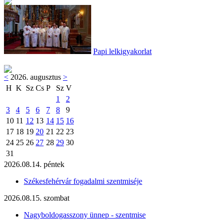
Papi lelkigyakorlat
<
2026. augusztus
>
H
K
Sz
Cs
P
Sz
V
1
2
3
4
5
6
7
8
9
10
11
12
13
14
15
16
17
18
19
20
21
22
23
24
25
26
27
28
29
30
31
2026.08.14. péntek
Székesfehérvár fogadalmi szentmiséje
2026.08.15. szombat
Nagyboldogasszony ünnep - szentmise