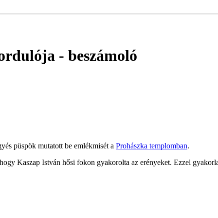
ordulója
- beszámoló
gyés püspök mutatott be emlékmisét a
Prohászka templomban
.
gy Kaszap István hősi fokon gyakorolta az erényeket. Ezzel gyakorlati