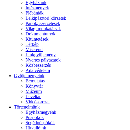
Egyházunk
Intézmények
Plébániák
Lelkipásztori körzetek
Papok, szerzetesek
Világi munkatársak
Dokumentumok
Kitüntetések
Térkép
Miserend
Linkgyűjtemény
Nyertes pályázatok
Közbeszerzés
Adatvédelem
Gyűjteményeink
Bemutatás
Könyvtár
Múzeum
Levéltár
Videósorozat
Történelmünk
Egyházmegyénk
Püspökök
Segédpüspökök
Hitvallóink