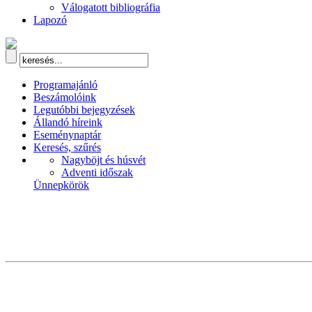
Válogatott bibliográfia
Lapozó
Programajánló
Beszámolóink
Legutóbbi bejegyzések
Állandó híreink
Eseménynaptár
Keresés, szűrés
Nagyböjt és húsvét
Adventi időszak
Ünnepkörök