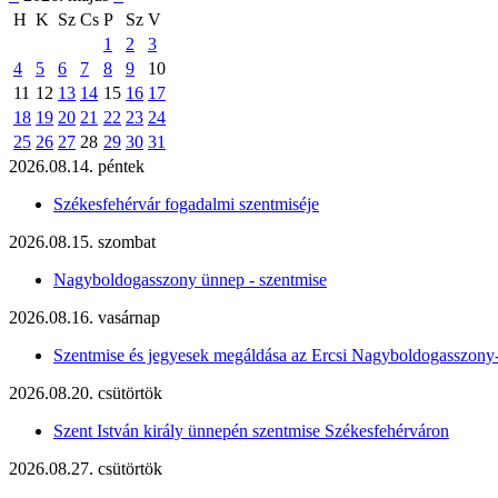
H
K
Sz
Cs
P
Sz
V
1
2
3
4
5
6
7
8
9
10
11
12
13
14
15
16
17
18
19
20
21
22
23
24
25
26
27
28
29
30
31
2026.08.14. péntek
Székesfehérvár fogadalmi szentmiséje
2026.08.15. szombat
Nagyboldogasszony ünnep - szentmise
2026.08.16. vasárnap
Szentmise és jegyesek megáldása az Ercsi Nagyboldogasszony
2026.08.20. csütörtök
Szent István király ünnepén szentmise Székesfehérváron
2026.08.27. csütörtök