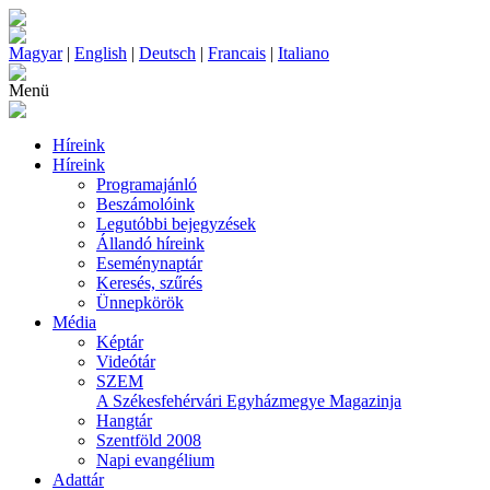
Magyar
|
English
|
Deutsch
|
Francais
|
Italiano
Menü
Híreink
Híreink
Programajánló
Beszámolóink
Legutóbbi bejegyzések
Állandó híreink
Eseménynaptár
Keresés, szűrés
Ünnepkörök
Média
Képtár
Videótár
SZEM
A Székesfehérvári Egyházmegye Magazinja
Hangtár
Szentföld 2008
Napi evangélium
Adattár