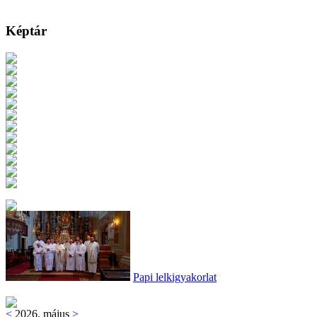
Képtár
Papi lelkigyakorlat
<
2026. május
>