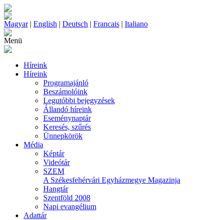
Magyar
|
English
|
Deutsch
|
Francais
|
Italiano
Menü
Híreink
Híreink
Programajánló
Beszámolóink
Legutóbbi bejegyzések
Állandó híreink
Eseménynaptár
Keresés, szűrés
Ünnepkörök
Média
Képtár
Videótár
SZEM
A Székesfehérvári Egyházmegye Magazinja
Hangtár
Szentföld 2008
Napi evangélium
Adattár