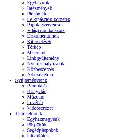
Egyházunk
Intézmények
Plébániák
Lelkipásztori körzetek
Papok, szerzetesek
Világi munkatársak
Dokumentumok
Kitüntetések
Térkép
Miserend
Linkgyűjtemény
Nyertes pályázatok
Közbeszerzés
Adatvédelem
Gyűjteményeink
Bemutatás
Könyvtár
Múzeum
Levéltár
Videósorozat
Történelmünk
Egyházmegyénk
Püspökök
Segédpüspökök
Hitvallóink