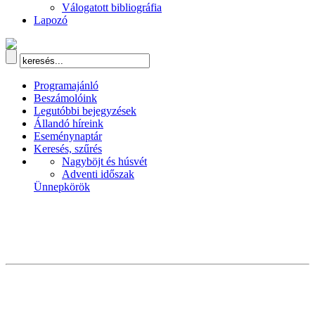
Válogatott bibliográfia
Lapozó
Programajánló
Beszámolóink
Legutóbbi bejegyzések
Állandó híreink
Eseménynaptár
Keresés, szűrés
Nagyböjt és húsvét
Adventi időszak
Ünnepkörök