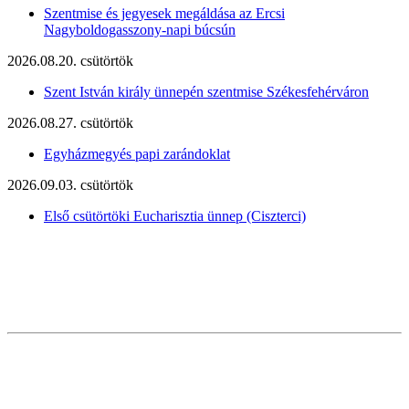
Szentmise és jegyesek megáldása az Ercsi
Nagyboldogasszony-napi búcsún
2026.08.20. csütörtök
Szent István király ünnepén szentmise Székesfehérváron
2026.08.27. csütörtök
Egyházmegyés papi zarándoklat
2026.09.03. csütörtök
Első csütörtöki Eucharisztia ünnep (Ciszterci)