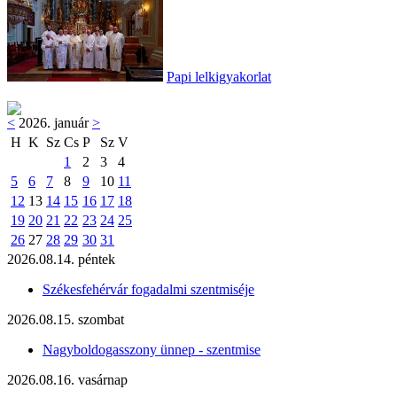
Papi lelkigyakorlat
<
2026. január
>
H
K
Sz
Cs
P
Sz
V
1
2
3
4
5
6
7
8
9
10
11
12
13
14
15
16
17
18
19
20
21
22
23
24
25
26
27
28
29
30
31
2026.08.14. péntek
Székesfehérvár fogadalmi szentmiséje
2026.08.15. szombat
Nagyboldogasszony ünnep - szentmise
2026.08.16. vasárnap