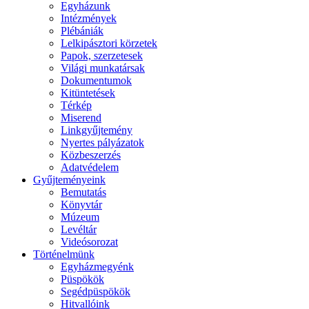
Egyházunk
Intézmények
Plébániák
Lelkipásztori körzetek
Papok, szerzetesek
Világi munkatársak
Dokumentumok
Kitüntetések
Térkép
Miserend
Linkgyűjtemény
Nyertes pályázatok
Közbeszerzés
Adatvédelem
Gyűjteményeink
Bemutatás
Könyvtár
Múzeum
Levéltár
Videósorozat
Történelmünk
Egyházmegyénk
Püspökök
Segédpüspökök
Hitvallóink