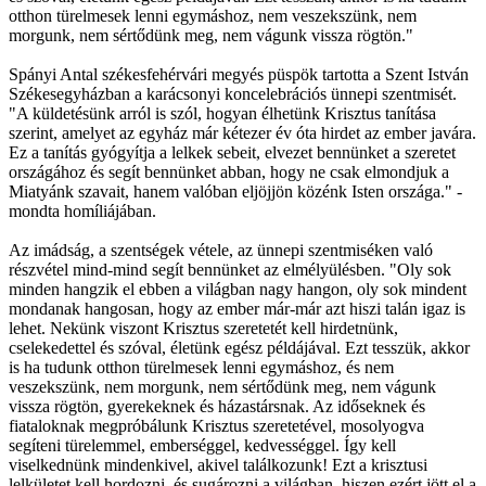
otthon türelmesek lenni egymáshoz, nem veszekszünk, nem
morgunk, nem sértődünk meg, nem vágunk vissza rögtön."
Spányi Antal székesfehérvári megyés püspök tartotta a Szent István
Székesegyházban a karácsonyi koncelebrációs ünnepi szentmisét.
"A küldetésünk arról is szól, hogyan élhetünk Krisztus tanítása
szerint, amelyet az egyház már kétezer év óta hirdet az ember javára.
Ez a tanítás gyógyítja a lelkek sebeit, elvezet bennünket a szeretet
országához és segít bennünket abban, hogy ne csak elmondjuk a
Miatyánk szavait, hanem valóban eljöjjön közénk Isten országa." -
mondta homíliájában.
Az imádság, a szentségek vétele, az ünnepi szentmiséken való
részvétel mind-mind segít bennünket az elmélyülésben. "Oly sok
minden hangzik el ebben a világban nagy hangon, oly sok mindent
mondanak hangosan, hogy az ember már-már azt hiszi talán igaz is
lehet. Nekünk viszont Krisztus szeretetét kell hirdetnünk,
cselekedettel és szóval, életünk egész példájával. Ezt tesszük, akkor
is ha tudunk otthon türelmesek lenni egymáshoz, és nem
veszekszünk, nem morgunk, nem sértődünk meg, nem vágunk
vissza rögtön, gyerekeknek és házastársnak. Az időseknek és
fiataloknak megpróbálunk Krisztus szeretetével, mosolyogva
segíteni türelemmel, emberséggel, kedvességgel. Így kell
viselkednünk mindenkivel, akivel találkozunk! Ezt a krisztusi
lelkületet kell hordozni, és sugározni a világban, hiszen ezért jött el a