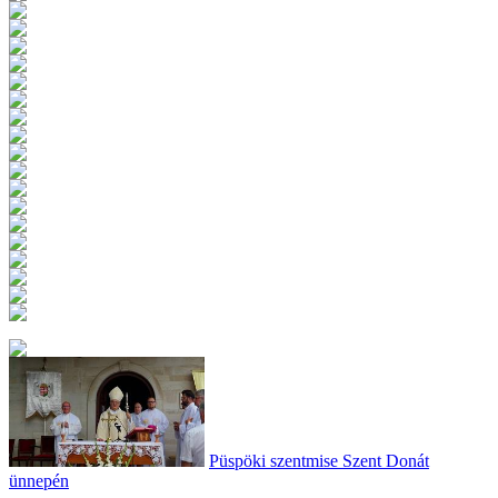
Püspöki szentmise Szent Donát
ünnepén