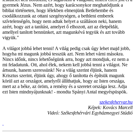
gyermek Jézus. Nem azért, hogy karácsonykor meghatódjunk a
bibliai történeten, hogy lélekben elmenjünk Betlehembe és
csodálkozzunk az ottani szegénységen, a bethleni emberek
szívtelenségén, hogy nem adtak helyet a szálláson neki, hanem
azért, hogy azt a tanítást, amelyet ő elhozott, azt az életpéldát,
amellyel tanított bennünket, azt magunkévá tegyük és azt tovább
vigyük."
A világot jobbá lehet tenni! A világ pedig csak úgy lehet majd jobb,
hogyha mi magunk jobbá tesszük azt. Nem lehet várni másokra.
Nincs időnk, nincs lehetőségünk arra, hogy azt mondjuk, ez nem a
mi feladatunk. Ott, ahol élek, nekem kell jobbá tenni a világot. Ne
ártsunk, hanem szeressünk! Ne a világ szerint éljünk, hanem
Krisztus szerint, éljünk úgy, ahogy ő tanította és építsük magunk
körül azt az országot, amelyről állíthatjuk, hogy az Isten országa,
mert az a béke, az öröm, a remény és a szeretet országa lesz. Adja
ezt Isten mindnyájunknak! - mondta Spányi Antal megyéspüspök.
szekesfehervar.hu
Képek: Kovács Marcell
Videó: Székesfehérvári Egyházmegyei Stúdió