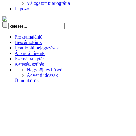
Válogatott bibliográfia
Lapozó
Programajánló
Beszámolóink
Legutóbbi bejegyzések
Állandó híreink
Eseménynaptár
Keresés, szűrés
Nagyböjt és húsvét
Adventi időszak
Ünnepkörök