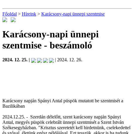
Főoldal
>
Híreink
>
Karácsony-napi ünnepi szentmise
Karácsony-napi ünnepi
szentmise
- beszámoló
2024. 12. 25. |
| 2024. 12. 26.
Karácsony napján Spányi Antal püspök mutatott be szentmisét a
Bazilikában
2024.12.25. -
Szerdán délelőtt, szent karácsony napján Spányi
Antal, megyés püspök celebrált ünnepi szentmisét a Szent István
Székesegyházban. "Krisztus szeretetét kell hirdetnünk, cselekedettel
és szóval, életünk egész példájával. Ezt tesszük, akkor is ha tudunk