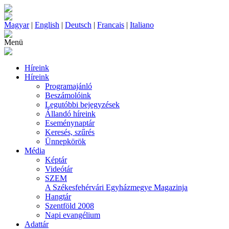
Magyar
|
English
|
Deutsch
|
Francais
|
Italiano
Menü
Híreink
Híreink
Programajánló
Beszámolóink
Legutóbbi bejegyzések
Állandó híreink
Eseménynaptár
Keresés, szűrés
Ünnepkörök
Média
Képtár
Videótár
SZEM
A Székesfehérvári Egyházmegye Magazinja
Hangtár
Szentföld 2008
Napi evangélium
Adattár