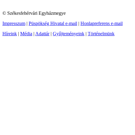
© Székesfehérvári Egyházmegye
Impresszum
|
Püspökség Hivatal e-mail
|
Honlapreferens e-mail
Híreink
|
Média
|
Adattár
|
Gyűjteményeink
|
Történelmünk