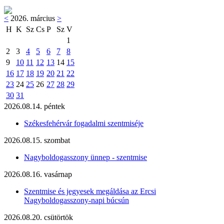
<
2026. március
>
H
K
Sz
Cs
P
Sz
V
1
2
3
4
5
6
7
8
9
10
11
12
13
14
15
16
17
18
19
20
21
22
23
24
25
26
27
28
29
30
31
2026.08.14. péntek
Székesfehérvár fogadalmi szentmiséje
2026.08.15. szombat
Nagyboldogasszony ünnep - szentmise
2026.08.16. vasárnap
Szentmise és jegyesek megáldása az Ercsi
Nagyboldogasszony-napi búcsún
2026.08.20. csütörtök