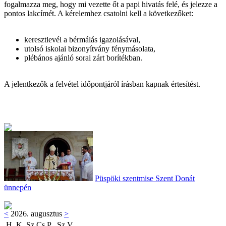
fogalmazza meg, hogy mi vezette őt a papi hivatás felé, és jelezze a
pontos lakcímét. A kérelemhez csatolni kell a következőket:
keresztlevél a bérmálás igazolásával,
utolsó iskolai bizonyítvány fénymásolata,
plébános ajánló sorai zárt borítékban.
A jelentkezők a felvétel időpontjáról írásban kapnak értesítést.
Püspöki szentmise Szent Donát
ünnepén
<
2026. augusztus
>
H
K
Sz
Cs
P
Sz
V