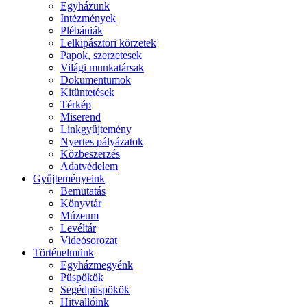
Egyházunk
Intézmények
Plébániák
Lelkipásztori körzetek
Papok, szerzetesek
Világi munkatársak
Dokumentumok
Kitüntetések
Térkép
Miserend
Linkgyűjtemény
Nyertes pályázatok
Közbeszerzés
Adatvédelem
Gyűjteményeink
Bemutatás
Könyvtár
Múzeum
Levéltár
Videósorozat
Történelmünk
Egyházmegyénk
Püspökök
Segédpüspökök
Hitvallóink