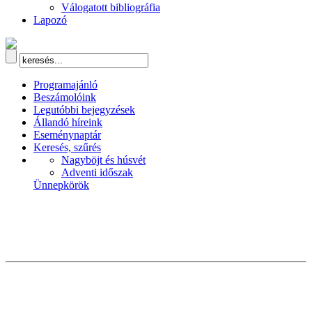
Válogatott bibliográfia
Lapozó
Programajánló
Beszámolóink
Legutóbbi bejegyzések
Állandó híreink
Eseménynaptár
Keresés, szűrés
Nagyböjt és húsvét
Adventi időszak
Ünnepkörök