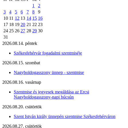
1
2
3
4
5
6
7
8
9
10
11
12
13
14
15
16
17
18
19
20
21
22
23
24
25
26
27
28
29
30
31
2026.08.14. péntek
Székesfehérvár fogadalmi szentmiséje
2026.08.15. szombat
Nagyboldogasszony ünnep - szentmise
2026.08.16. vasárnap
Szentmise és jegyesek megáldása az Ercsi
Nagyboldogasszony-napi búcsún
2026.08.20. csütörtök
Szent István király ünnepén szentmise Székesfehérváron
2026.08.27. csütörtök