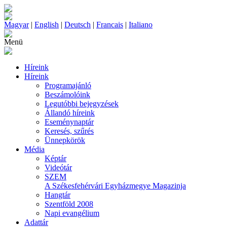
Magyar
|
English
|
Deutsch
|
Francais
|
Italiano
Menü
Híreink
Híreink
Programajánló
Beszámolóink
Legutóbbi bejegyzések
Állandó híreink
Eseménynaptár
Keresés, szűrés
Ünnepkörök
Média
Képtár
Videótár
SZEM
A Székesfehérvári Egyházmegye Magazinja
Hangtár
Szentföld 2008
Napi evangélium
Adattár