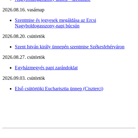
2026.08.16. vasárnap
Szentmise és jegyesek megáldása az Ercsi
Nagyboldogasszony-napi búcsún
2026.08.20. csütörtök
Szent István király ünnepén szentmise Székesfehérváron
2026.08.27. csütörtök
Egyházmegyés papi zarándoklat
2026.09.03. csütörtök
Első csütörtöki Eucharisztia ünnep (Ciszterci)