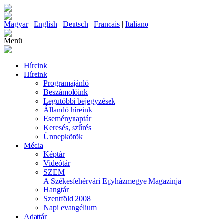
Magyar
|
English
|
Deutsch
|
Francais
|
Italiano
Menü
Híreink
Híreink
Programajánló
Beszámolóink
Legutóbbi bejegyzések
Állandó híreink
Eseménynaptár
Keresés, szűrés
Ünnepkörök
Média
Képtár
Videótár
SZEM
A Székesfehérvári Egyházmegye Magazinja
Hangtár
Szentföld 2008
Napi evangélium
Adattár