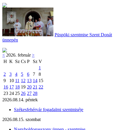
Püspöki szentmise Szent Donát
ünnepén
<
2026. február
>
H
K
Sz
Cs
P
Sz
V
1
2
3
4
5
6
7
8
9
10
11
12
13
14
15
16
17
18
19
20
21
22
23
24
25
26
27
28
2026.08.14. péntek
Székesfehérvár fogadalmi szentmiséje
2026.08.15. szombat
Nagyboldogasszony ünnep - szentmise