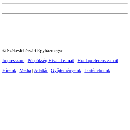
© Székesfehérvári Egyházmegye
Impresszum
|
Püspökség Hivatal e-mail
|
Honlapreferens e-mail
Híreink
|
Média
|
Adattár
|
Gyűjteményeink
|
Történelmünk