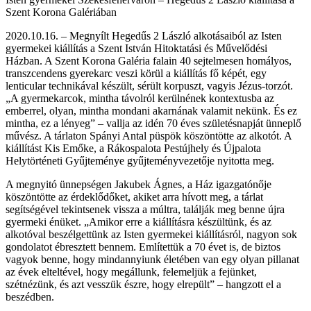
Szent Korona Galériában
2020.10.16. – Megnyílt Hegedűs 2 László alkotásaiból az Isten
gyermekei kiállítás a Szent István Hitoktatási és Művelődési
Házban. A Szent Korona Galéria falain 40 sejtelmesen homályos,
transzcendens gyerekarc veszi körül a kiállítás fő képét, egy
lenticular technikával készült, sérült korpuszt, vagyis Jézus-torzót.
„A gyermekarcok, mintha távolról kerülnének kontextusba az
emberrel, olyan, mintha mondani akarnának valamit nekünk. És ez
mintha, ez a lényeg” – vallja az idén 70 éves születésnapját ünneplő
művész. A tárlaton Spányi Antal püspök köszöntötte az alkotót. A
kiállítást Kis Emőke, a Rákospalota Pestújhely és Újpalota
Helytörténeti Gyűjteménye gyűjteményvezetője nyitotta meg.
A megnyitó ünnepségen Jakubek Ágnes, a Ház igazgatónője
köszöntötte az érdeklődőket, akiket arra hívott meg, a tárlat
segítségével tekintsenek vissza a múltra, találják meg benne újra
gyermeki énüket. „Amikor erre a kiállításra készültünk, és az
alkotóval beszélgettünk az Isten gyermekei kiállításról, nagyon sok
gondolatot ébresztett bennem. Említettük a 70 évet is, de biztos
vagyok benne, hogy mindannyiunk életében van egy olyan pillanat
az évek elteltével, hogy megállunk, felemeljük a fejünket,
szétnézünk, és azt vesszük észre, hogy elrepült” – hangzott el a
beszédben.