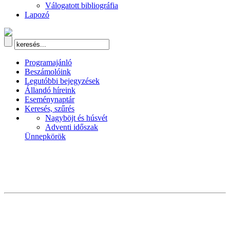
Válogatott bibliográfia
Lapozó
Programajánló
Beszámolóink
Legutóbbi bejegyzések
Állandó híreink
Eseménynaptár
Keresés, szűrés
Nagyböjt és húsvét
Adventi időszak
Ünnepkörök