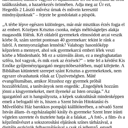
találkozásban, a hazaérkezés örömében. Adja meg az Úr ezt,
Hegedűs 2 László művész úrnak és művein keresztül
mindnyájunknak” – fejezte be gondolatait a püspök.
„A térbe lépve egészen különleges, már-már misztikus érzés fogja el
az embert. Középen Krisztus csonka, mégis méltóságteljes alakja
magasodik fölénk. Két oldalról gyermekek elmosódott arcai veszik
körbe őt, szám szerint pontosan 40 gyermekarc tekint le ránk a
falról. A mennyországban lennénk? Valahogy hasonlóképp
képzelem a mennyet, ahol sok gyermekarcú emberi lélek veszi
körbe a Mindenhatót. Mi ez a szürreális álom, ez a megfoghatatlan
szféra, hol vagyok, és mik ezek az érzések?” – tette fel a kérdést Kis
Emőke gyűjteményigazgató megnyitóbeszédében, majd kifejtette. A
Bibliában kitüntetett szerepet szánt Krisztus a gyermekeknek, nem
egyszer olvashatunk róluk az Újszövetségben. Máté
evangéliumában, amikor Jézushoz egy gyermek próbál
hozzáférkőzni, a tanítványok nem engedik: „Engedjétek hozzám
jönni a kisgyermekeket, mert ilyeneké az Isten országa.” Az
igazgatónő azt is hangsúlyozta, a képek szakralitását mindenképpen
emeli a befogadó tér is, hiszen a Szent István Hitoktatási és
Művelődési Ház barokkos pompájú kiállítóterében, a névadó Szent
István állam- és egyházalapító király és gyermeke Szent Imre iránti
végtelen szeretete és tisztelete hatja át a falakat. „A fotó-, a film- és a
képzőművészet a sokszorosítási eljárások színes tárházával, a
digitális eszközök felhasználásával a csak rá jellemző, egyedi