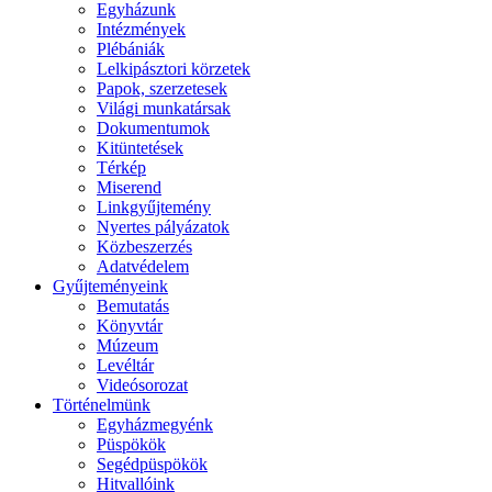
Egyházunk
Intézmények
Plébániák
Lelkipásztori körzetek
Papok, szerzetesek
Világi munkatársak
Dokumentumok
Kitüntetések
Térkép
Miserend
Linkgyűjtemény
Nyertes pályázatok
Közbeszerzés
Adatvédelem
Gyűjteményeink
Bemutatás
Könyvtár
Múzeum
Levéltár
Videósorozat
Történelmünk
Egyházmegyénk
Püspökök
Segédpüspökök
Hitvallóink