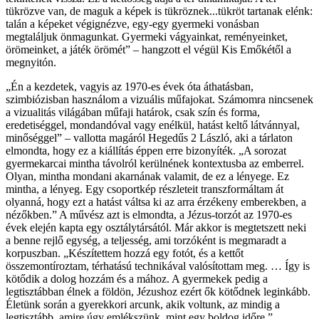
tükrözve van, de maguk a képek is tükröznek...tükröt tartanak elénk:
talán a képeket végignézve, egy-egy gyermeki vonásban
megtaláljuk önmagunkat. Gyermeki vágyainkat, reményeinket,
örömeinket, a játék örömét” – hangzott el végül Kis Emőkétől a
megnyitón.
„Én a kezdetek, vagyis az 1970-es évek óta áthatásban,
szimbiózisban használom a vizuális műfajokat. Számomra nincsenek
a vizualitás világában műfaji határok, csak szín és forma,
eredetiséggel, mondandóval vagy enélkül, hatást keltő látvánnyal,
minőséggel” – vallotta magáról Hegedűs 2 László, aki a tárlaton
elmondta, hogy ez a kiállítás éppen erre bizonyíték. „A sorozat
gyermekarcai mintha távolról kerülnének kontextusba az emberrel.
Olyan, mintha mondani akarnának valamit, de ez a lényege. Ez
mintha, a lényeg. Egy csoportkép részleteit transzformáltam át
olyanná, hogy ezt a hatást váltsa ki az arra érzékeny emberekben, a
nézőkben.” A művész azt is elmondta, a Jézus-torzót az 1970-es
évek elején kapta egy osztálytársától. Már akkor is megtetszett neki
a benne rejlő egység, a teljesség, ami torzóként is megmaradt a
korpuszban. „Készítettem hozzá egy fotót, és a kettőt
összemontíroztam, térhatású technikával valósítottam meg. … Így is
kötődik a dolog hozzám és a mához. A gyermekek pedig a
legtisztábban élnek a földön, Jézushoz ezért ők kötődnek leginkább.
Életünk során a gyerekkori arcunk, akik voltunk, az mindig a
legtisztább, amire úgy emlékszünk, mint egy boldog időre.”