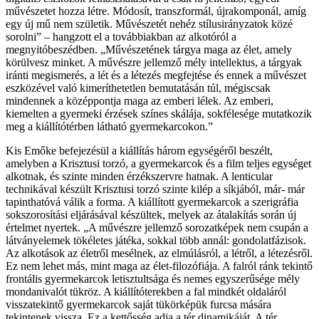
művészetet hozza létre. Módosít, transzformál, újrakomponál, amíg
egy új mű nem születik. Művészetét nehéz stílusirányzatok közé
sorolni” – hangzott el a továbbiakban az alkotóról a
megnyitóbeszédben. „Művészetének tárgya maga az élet, amely
körülvesz minket. A művészre jellemző mély intellektus, a tárgyak
iránti megismerés, a lét és a létezés megfejtése és ennek a művészet
eszközével való kimeríthetetlen bemutatásán túl, mégiscsak
mindennek a középpontja maga az emberi lélek. Az emberi,
kiemelten a gyermeki érzések színes skálája, sokfélesége mutatkozik
meg a kiállítótérben látható gyermekarcokon.”
Kis Emőke befejezésül a kiállítás három egységéről beszélt,
amelyben a Krisztusi torzó, a gyermekarcok és a film teljes egységet
alkotnak, és szinte minden érzékszervre hatnak. A lenticular
technikával készült Krisztusi torzó szinte kilép a síkjából, már- már
tapinthatóvá válik a forma. A kiállított gyermekarcok a szerigráfia
sokszorosítási eljárásával készültek, melyek az átalakítás során új
értelmet nyertek. „A művészre jellemző sorozatképek nem csupán a
látványelemek tökéletes játéka, sokkal több annál: gondolatfázisok.
Az alkotások az életről mesélnek, az elmúlásról, a létről, a létezésről.
Ez nem lehet más, mint maga az élet-filozófiája. A falról ránk tekintő
frontális gyermekarcok letisztultsága és nemes egyszerűsége mély
mondanivalót tükröz. A kiállítóterekben a fal mindkét oldaláról
visszatekintő gyermekarcok saját tükörképük furcsa mására
tekintenek vissza. Ez a kettősség adja a tér dinamikáját. A tér