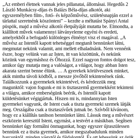
„Az emberi életnek vannak jeles pillanatai, állomásai. Hegedűs 2
László Munkácsy-díjas és Balázs Béla-díjas alkotót, aki
egyszemélyben film-, fotó- és képzőművész, születésnapján ezzel a
tárlattal szeretnénk köszönteni” – kezdte a méltatást Spányi Antal
püspök, majd a művész alkotói életpályáját mutatta be. Elmondta, a
kiállított művek valamennyi látványeleme egyéni és eredeti,
amelyekből a befogadó különleges élményt visz el magával. „A
művész az Istentől kapott tehetséggel megtanít bennünket látni,
megmutat nekünk valamit, ami mellett elhaladnánk. Nem vennénk
észre, hogy velünk van az Isten, itt van közöttünk, és nekünk
közünk van egymáshoz és Őhozzá. Ezzel nagyon fontos dolgot tesz,
amikor úgy mutatja meg a valóságot, a világot, hogy abban Isten
akarata szerint benne élünk. … A gyerekek körülvesznek minket,
akik mintha távoli ködből, a messze jövőből tekintenének ránk.
Találkozzunk a gyermekek tekintetével, és kérdezzük meg
magunktól: vajon fogunk-e mi is tisztaszemű gyermekként tekinteni
a világra, amikor emberségünk beérik, és Istentől kapott
küldetésünket végigjártuk. Hiszen mi is, mindannyian Isten
gyermekei vagyunk, de Istent csak a tiszta gyermeki szemek látják
meg. Országába csak a tisztaszívűek jutnak be. Szívből kívánom,
hogy ez a kiállítás tanítson bennünket látni. Lássuk meg a művészet
eszközein keresztül Istent, egymást, a testvért a másikban. Segítsen
bennünket úgy formálni önmagunkat, hogy egyszer újraszülessen
bennünk ez a tiszta gyermek, amikor megszabadulunk minden
harcunktól, minden vágytól és fájdalomtól. És ott lehessünk az örök