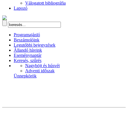
Válogatott bibliográfia
Lapozó
Programajánló
Beszámolóink
Legutóbbi bejegyzések
Állandó híreink
Eseménynaptár
Keresés, szűrés
Nagyböjt és húsvét
Adventi időszak
Ünnepkörök