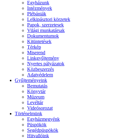
Egyházunk
Intézmények
Plébániák
Lelkipásztori körzetek
Papok, szerzetesek
Világi munkatársak
Dokumentumok
Kitüntetések
Térkép
Miserend
Linkgyűjtemény
Nyertes pályázatok
Közbeszerzés
Adatvédelem
Gyűjteményeink
Bemutatás
Könyvtár
Múzeum
Levéltár
Videósorozat
Történelmünk
Egyházmegyénk
Püspökök
Segédpüspökök
Hitvallóink