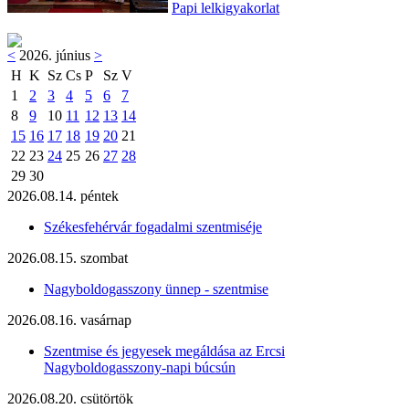
Papi lelkigyakorlat
<
2026. június
>
H
K
Sz
Cs
P
Sz
V
1
2
3
4
5
6
7
8
9
10
11
12
13
14
15
16
17
18
19
20
21
22
23
24
25
26
27
28
29
30
2026.08.14. péntek
Székesfehérvár fogadalmi szentmiséje
2026.08.15. szombat
Nagyboldogasszony ünnep - szentmise
2026.08.16. vasárnap
Szentmise és jegyesek megáldása az Ercsi
Nagyboldogasszony-napi búcsún
2026.08.20. csütörtök