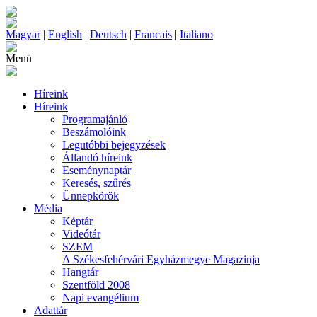
Magyar
|
English
|
Deutsch
|
Francais
|
Italiano
Menü
Híreink
Híreink
Programajánló
Beszámolóink
Legutóbbi bejegyzések
Állandó híreink
Eseménynaptár
Keresés, szűrés
Ünnepkörök
Média
Képtár
Videótár
SZEM
A Székesfehérvári Egyházmegye Magazinja
Hangtár
Szentföld 2008
Napi evangélium
Adattár