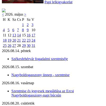
Papi lelkigyakorlat
<
2026. május
>
H
K
Sz
Cs
P
Sz
V
1
2
3
4
5
6
7
8
9
10
11
12
13
14
15
16
17
18
19
20
21
22
23
24
25
26
27
28
29
30
31
2026.08.14. péntek
Székesfehérvár fogadalmi szentmiséje
2026.08.15. szombat
Nagyboldogasszony ünnep - szentmise
2026.08.16. vasárnap
Szentmise és jegyesek megáldása az Ercsi
Nagyboldogasszony-napi búcsún
2026.08.20. csütörtök