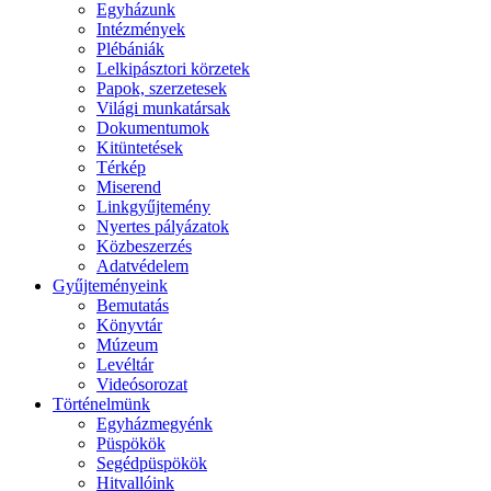
Egyházunk
Intézmények
Plébániák
Lelkipásztori körzetek
Papok, szerzetesek
Világi munkatársak
Dokumentumok
Kitüntetések
Térkép
Miserend
Linkgyűjtemény
Nyertes pályázatok
Közbeszerzés
Adatvédelem
Gyűjteményeink
Bemutatás
Könyvtár
Múzeum
Levéltár
Videósorozat
Történelmünk
Egyházmegyénk
Püspökök
Segédpüspökök
Hitvallóink