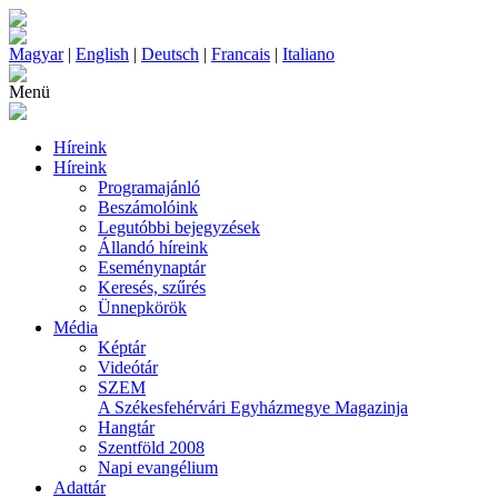
Magyar
|
English
|
Deutsch
|
Francais
|
Italiano
Menü
Híreink
Híreink
Programajánló
Beszámolóink
Legutóbbi bejegyzések
Állandó híreink
Eseménynaptár
Keresés, szűrés
Ünnepkörök
Média
Képtár
Videótár
SZEM
A Székesfehérvári Egyházmegye Magazinja
Hangtár
Szentföld 2008
Napi evangélium
Adattár