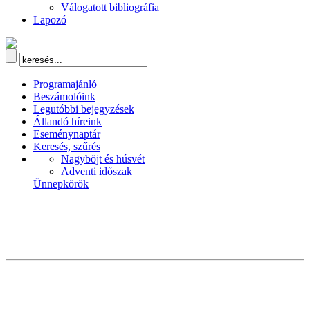
Válogatott bibliográfia
Lapozó
Programajánló
Beszámolóink
Legutóbbi bejegyzések
Állandó híreink
Eseménynaptár
Keresés, szűrés
Nagyböjt és húsvét
Adventi időszak
Ünnepkörök