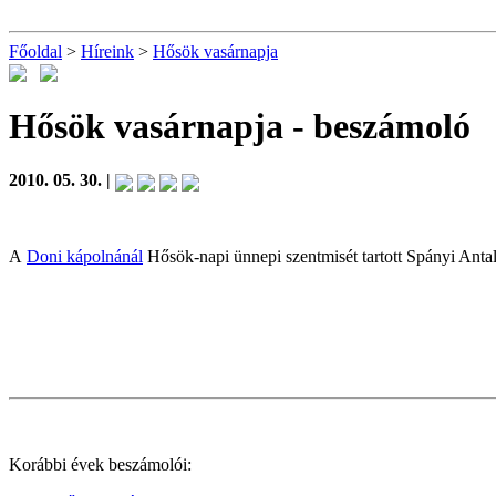
Főoldal
>
Híreink
>
Hősök vasárnapja
Hősök vasárnapja
- beszámoló
2010. 05. 30. |
A
Doni kápolnánál
Hősök-napi ünnepi szentmisét tartott Spányi Antal
Korábbi évek beszámolói: