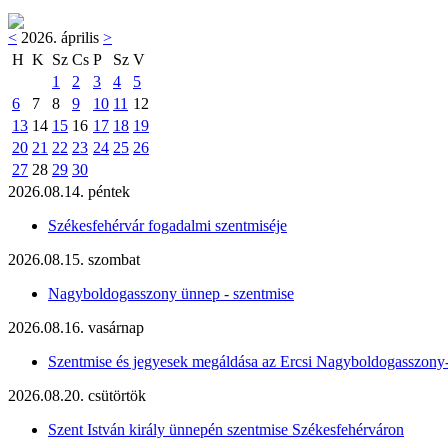
<
2026. április
>
H
K
Sz
Cs
P
Sz
V
1
2
3
4
5
6
7
8
9
10
11
12
13
14
15
16
17
18
19
20
21
22
23
24
25
26
27
28
29
30
2026.08.14. péntek
Székesfehérvár fogadalmi szentmiséje
2026.08.15. szombat
Nagyboldogasszony ünnep - szentmise
2026.08.16. vasárnap
Szentmise és jegyesek megáldása az Ercsi Nagyboldogasszony
2026.08.20. csütörtök
Szent István király ünnepén szentmise Székesfehérváron