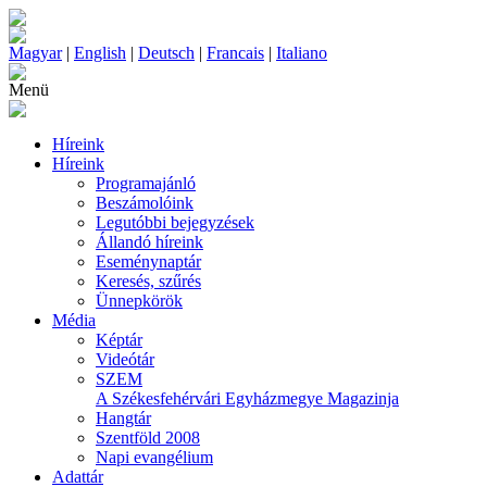
Magyar
|
English
|
Deutsch
|
Francais
|
Italiano
Menü
Híreink
Híreink
Programajánló
Beszámolóink
Legutóbbi bejegyzések
Állandó híreink
Eseménynaptár
Keresés, szűrés
Ünnepkörök
Média
Képtár
Videótár
SZEM
A Székesfehérvári Egyházmegye Magazinja
Hangtár
Szentföld 2008
Napi evangélium
Adattár