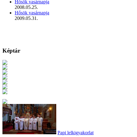
Hősök vasárnapja
2008.05.25.
Hősök vasárnapja
2009.05.31.
Képtár
Papi lelkigyakorlat