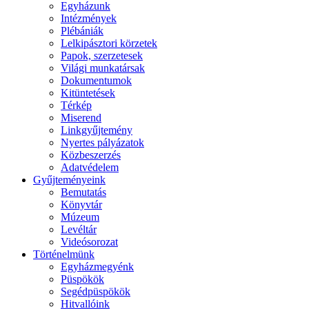
Egyházunk
Intézmények
Plébániák
Lelkipásztori körzetek
Papok, szerzetesek
Világi munkatársak
Dokumentumok
Kitüntetések
Térkép
Miserend
Linkgyűjtemény
Nyertes pályázatok
Közbeszerzés
Adatvédelem
Gyűjteményeink
Bemutatás
Könyvtár
Múzeum
Levéltár
Videósorozat
Történelmünk
Egyházmegyénk
Püspökök
Segédpüspökök
Hitvallóink