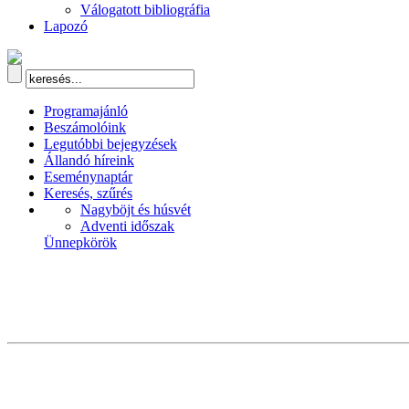
Válogatott bibliográfia
Lapozó
Programajánló
Beszámolóink
Legutóbbi bejegyzések
Állandó híreink
Eseménynaptár
Keresés, szűrés
Nagyböjt és húsvét
Adventi időszak
Ünnepkörök