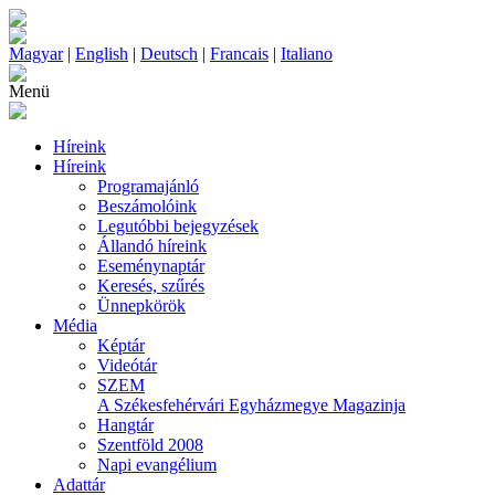
Magyar
|
English
|
Deutsch
|
Francais
|
Italiano
Menü
Híreink
Híreink
Programajánló
Beszámolóink
Legutóbbi bejegyzések
Állandó híreink
Eseménynaptár
Keresés, szűrés
Ünnepkörök
Média
Képtár
Videótár
SZEM
A Székesfehérvári Egyházmegye Magazinja
Hangtár
Szentföld 2008
Napi evangélium
Adattár