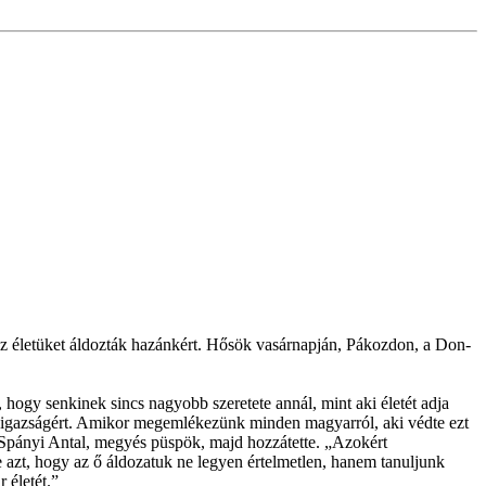
az életüket áldozták hazánkért. Hősök vasárnapján, Pákozdon, a Don-
ogy senkinek sincs nagyobb szeretete annál, mint aki életét adja
ll egy igazságért. Amikor megemlékezünk minden magyarról, aki védte ezt
n Spányi Antal, megyés püspök, majd hozzátette. „Azokért
 azt, hogy az ő áldozatuk ne legyen értelmetlen, hanem tanuljunk
 életét.”