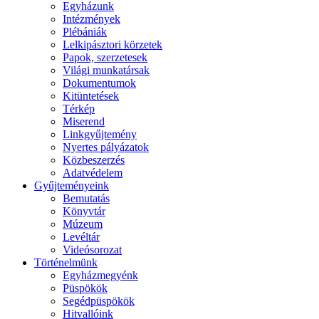
Egyházunk
Intézmények
Plébániák
Lelkipásztori körzetek
Papok, szerzetesek
Világi munkatársak
Dokumentumok
Kitüntetések
Térkép
Miserend
Linkgyűjtemény
Nyertes pályázatok
Közbeszerzés
Adatvédelem
Gyűjteményeink
Bemutatás
Könyvtár
Múzeum
Levéltár
Videósorozat
Történelmünk
Egyházmegyénk
Püspökök
Segédpüspökök
Hitvallóink