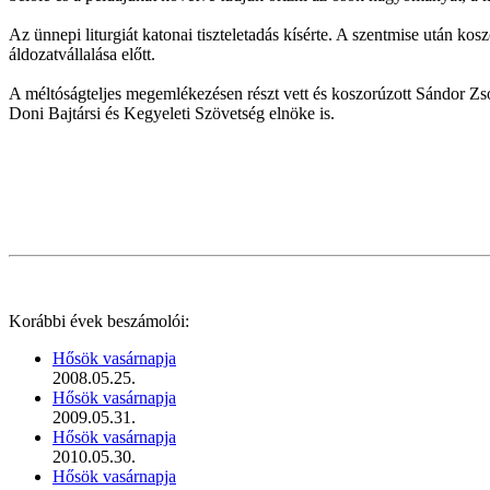
Az ünnepi liturgiát katonai tiszteletadás kísérte. A szentmise után ko
áldozatvállalása előtt.
A méltóságteljes megemlékezésen részt vett és koszorúzott Sándor Z
Doni Bajtársi és Kegyeleti Szövetség elnöke is.
Korábbi évek beszámolói:
Hősök vasárnapja
2008.05.25.
Hősök vasárnapja
2009.05.31.
Hősök vasárnapja
2010.05.30.
Hősök vasárnapja