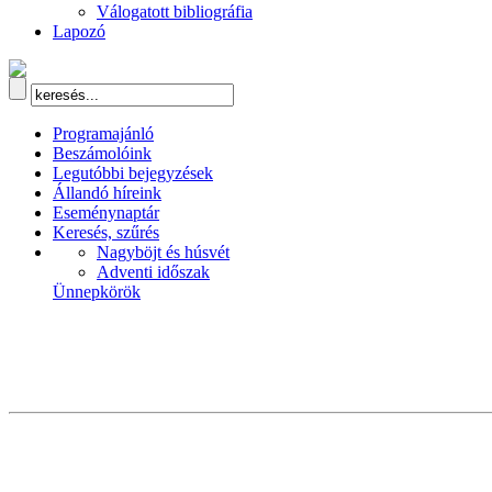
Válogatott bibliográfia
Lapozó
Programajánló
Beszámolóink
Legutóbbi bejegyzések
Állandó híreink
Eseménynaptár
Keresés, szűrés
Nagyböjt és húsvét
Adventi időszak
Ünnepkörök