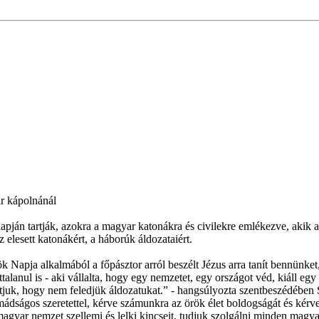
r kápolnánál
pján tartják, azokra a magyar katonákra és civilekre emlékezve, akik 
elesett katonákért, a háborúk áldozataiért.
ja alkalmából a főpásztor arról beszélt Jézus arra tanít bennünket, h
 tudattalanul is - aki vállalta, hogy egy nemzetet, egy országot véd, kiá
utatjuk, hogy nem feledjük áldozatukat.” - hangsúlyozta szentbeszédébe
ádságos szeretettel, kérve számunkra az örök élet boldogságát és kérve
agyar nemzet szellemi és lelki kincseit, tudjuk szolgálni minden magyar