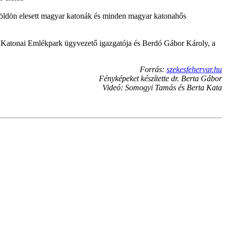
gen földön elesett magyar katonák és minden magyar katonahős
i Katonai Emlékpark ügyvezető igazgatója és Berdó Gábor Károly, a
Forrás:
szekesfehervar.hu
Fényképeket készítette dr. Berta Gábor
Videó: Somogyi Tamás és Berta Kata