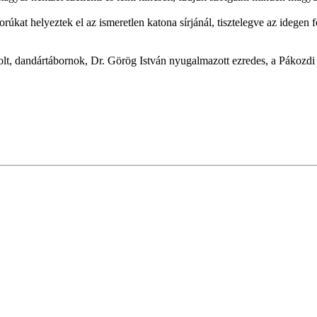
szorúkat helyeztek el az ismeretlen katona sírjánál, tisztelegve az ide
solt, dandártábornok, Dr. Görög István nyugalmazott ezredes, a Pákozd