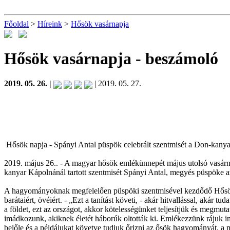
Főoldal
>
Híreink
>
Hősök vasárnapja
Hősök vasárnapja
- beszámoló
2019. 05. 26. |
| 2019. 05. 27.
Hősök napja - Spányi Antal püspök celebrált szentmisét a Don-kanya
2019. május 26.. - A magyar hősök emlékünnepét május utolsó vasárna
kanyar Kápolnánál tartott szentmisét Spányi Antal, megyés püspöke az 
A hagyományoknak megfelelően püspöki szentmisével kezdődő Hősök Nap
barátaiért, övéiért. - „Ezt a tanítást követi, - akár hitvallással, akár
a földet, ezt az országot, akkor kötelességünket teljesítjük és megm
imádkozunk, akiknek életét háborúk oltották ki. Emlékezzünk rájuk im
belőle és a példájukat követve tudjuk őrizni az ősök hagyományát, a m