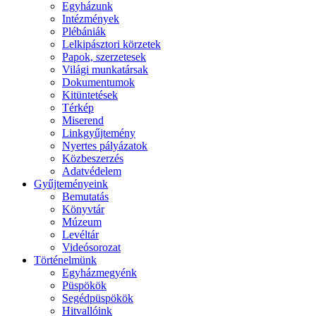
Egyházunk
Intézmények
Plébániák
Lelkipásztori körzetek
Papok, szerzetesek
Világi munkatársak
Dokumentumok
Kitüntetések
Térkép
Miserend
Linkgyűjtemény
Nyertes pályázatok
Közbeszerzés
Adatvédelem
Gyűjteményeink
Bemutatás
Könyvtár
Múzeum
Levéltár
Videósorozat
Történelmünk
Egyházmegyénk
Püspökök
Segédpüspökök
Hitvallóink