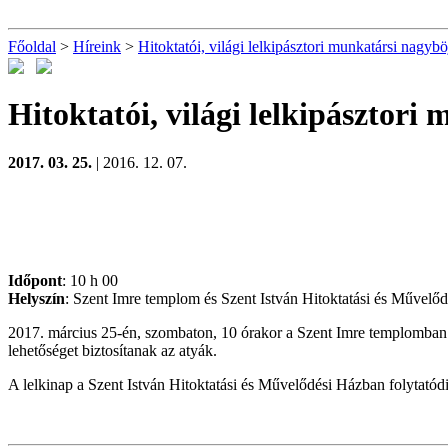
Főoldal
>
Híreink
>
Hitoktatói, világi lelkipásztori munkatársi nagyböj
Hitoktatói, világi lelkipásztori
2017. 03. 25.
| 2016. 12. 07.
Időpont
: 10 h 00
Helyszín
: Szent Imre templom és Szent István Hitoktatási és Művelő
2017. március 25-én, szombaton, 10 órakor a Szent Imre templomban kon
lehetőséget biztosítanak az atyák.
A lelkinap a Szent István Hitoktatási és Művelődési Házban folytatód