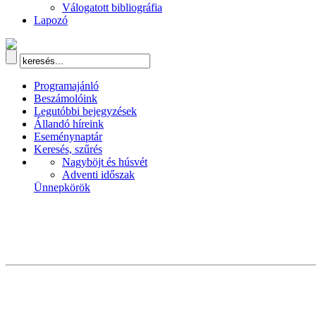
Válogatott bibliográfia
Lapozó
Programajánló
Beszámolóink
Legutóbbi bejegyzések
Állandó híreink
Eseménynaptár
Keresés, szűrés
Nagyböjt és húsvét
Adventi időszak
Ünnepkörök