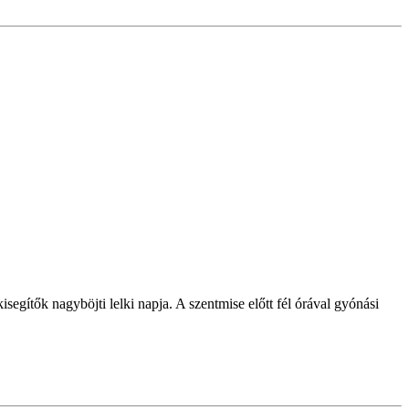
egítők nagyböjti lelki napja. A szentmise előtt fél órával gyónási