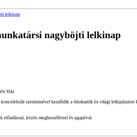
ti lelkinap
 munkatársi nagyböjti lelkinap
dési Ház
celebrált szentmisével kezdődik a hitoktatók és világi lelkipásztori kis
ik előadással, közös megbeszéléssel és agapéval.