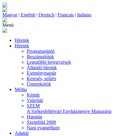
Magyar
|
English
|
Deutsch
|
Francais
|
Italiano
Menü
Híreink
Híreink
Programajánló
Beszámolóink
Legutóbbi bejegyzések
Állandó híreink
Eseménynaptár
Keresés, szűrés
Ünnepkörök
Média
Képtár
Videótár
SZEM
A Székesfehérvári Egyházmegye Magazinja
Hangtár
Szentföld 2008
Napi evangélium
Adattár