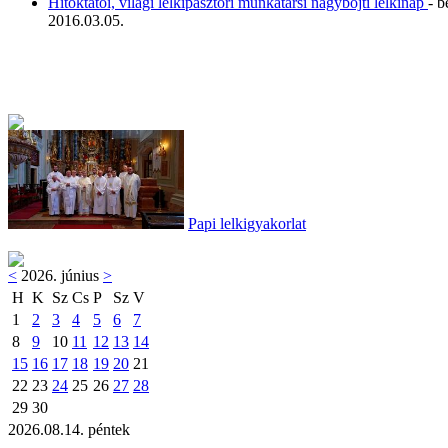
Hitoktatói, világi lelkipásztori munkatársi nagyböjti lelkinap
- 
2016.03.05.
Papi lelkigyakorlat
<
2026. június
>
H
K
Sz
Cs
P
Sz
V
1
2
3
4
5
6
7
8
9
10
11
12
13
14
15
16
17
18
19
20
21
22
23
24
25
26
27
28
29
30
2026.08.14. péntek