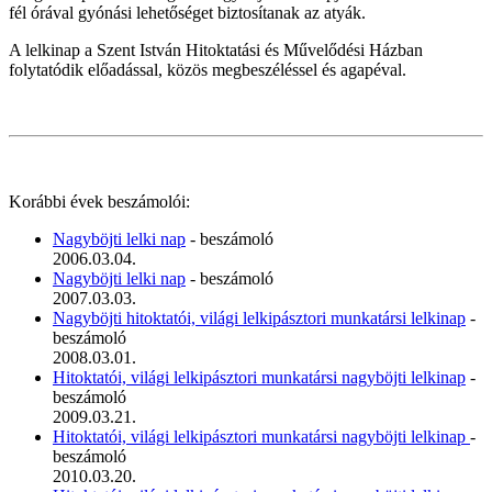
fél órával gyónási lehetőséget biztosítanak az atyák.
A lelkinap a Szent István Hitoktatási és Művelődési Házban
folytatódik előadással, közös megbeszéléssel és agapéval.
Korábbi évek beszámolói:
Nagyböjti lelki nap
- beszámoló
2006.03.04.
Nagyböjti lelki nap
- beszámoló
2007.03.03.
Nagyböjti hitoktatói, világi lelkipásztori munkatársi lelkinap
-
beszámoló
2008.03.01.
Hitoktatói, világi lelkipásztori munkatársi nagyböjti lelkinap
-
beszámoló
2009.03.21.
Hitoktatói, világi lelkipásztori munkatársi nagyböjti lelkinap
-
beszámoló
2010.03.20.