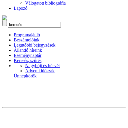
Válogatott bibliográfia
Lapozó
Programajánló
Beszámolóink
Legutóbbi bejegyzések
Állandó híreink
Eseménynaptár
Keresés, szűrés
Nagyböjt és húsvét
Adventi időszak
Ünnepkörök