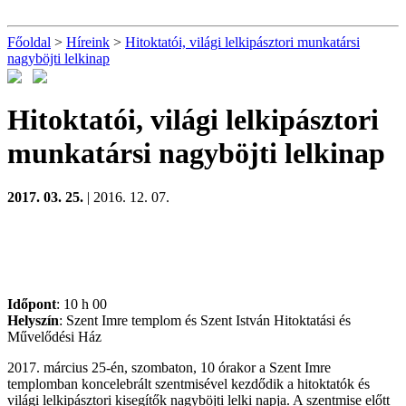
Főoldal
>
Híreink
>
Hitoktatói, világi lelkipásztori munkatársi
nagyböjti lelkinap
Hitoktatói, világi lelkipásztori
munkatársi nagyböjti lelkinap
2017. 03. 25.
| 2016. 12. 07.
Időpont
: 10 h 00
Helyszín
: Szent Imre templom és Szent István Hitoktatási és
Művelődési Ház
2017. március 25-én, szombaton, 10 órakor a Szent Imre
templomban koncelebrált szentmisével kezdődik a hitoktatók és
világi lelkipásztori kisegítők nagyböjti lelki napja. A szentmise előtt