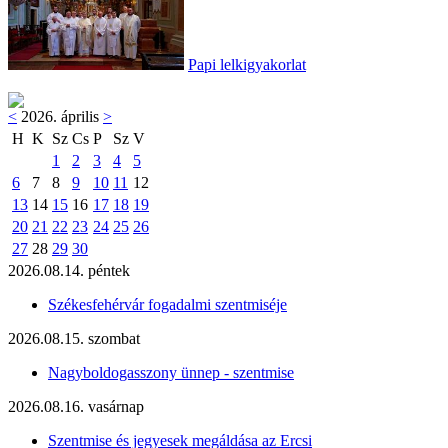
Papi lelkigyakorlat
<
2026. április
>
H
K
Sz
Cs
P
Sz
V
1
2
3
4
5
6
7
8
9
10
11
12
13
14
15
16
17
18
19
20
21
22
23
24
25
26
27
28
29
30
2026.08.14. péntek
Székesfehérvár fogadalmi szentmiséje
2026.08.15. szombat
Nagyboldogasszony ünnep - szentmise
2026.08.16. vasárnap
Szentmise és jegyesek megáldása az Ercsi