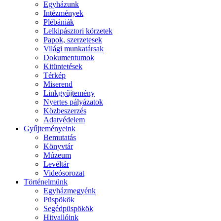
Egyházunk
Intézmények
Plébániák
Lelkipásztori körzetek
Papok, szerzetesek
Világi munkatársak
Dokumentumok
Kitüntetések
Térkép
Miserend
Linkgyűjtemény
Nyertes pályázatok
Közbeszerzés
Adatvédelem
Gyűjteményeink
Bemutatás
Könyvtár
Múzeum
Levéltár
Videósorozat
Történelmünk
Egyházmegyénk
Püspökök
Segédpüspökök
Hitvallóink