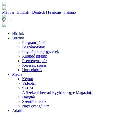
Magyar
|
English
|
Deutsch
|
Francais
|
Italiano
Menü
Híreink
Híreink
Programajánló
Beszámolóink
Legutóbbi bejegyzések
Állandó híreink
Eseménynaptár
Keresés, szűrés
Ünnepkörök
Média
Képtár
Videótár
SZEM
A Székesfehérvári Egyházmegye Magazinja
Hangtár
Szentföld 2008
Napi evangélium
Adattár