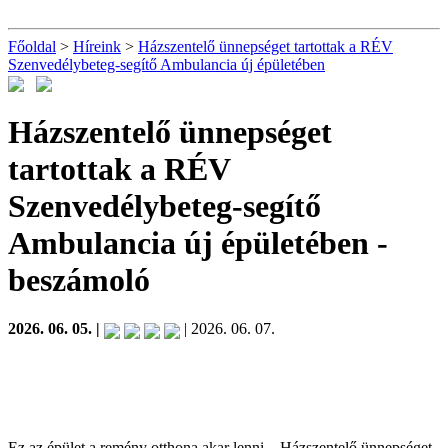
Főoldal
>
Híreink
>
Házszentelő ünnepséget tartottak a RÉV
Szenvedélybeteg-segítő Ambulancia új épületében
Házszentelő ünnepséget
tartottak a RÉV
Szenvedélybeteg-segítő
Ambulancia új épületében
-
beszámoló
2026. 06. 05. |
| 2026. 06. 07.
Ez az épület a remény otthona akar lenni – Házszentelő ünnepséget