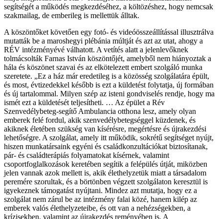
segítségét a működés megkezdéséhez, a költözéshez, hogy nemcsak
szakmailag, de emberileg is mellettük álltak.
A köszöntőket követően egy fotó- és videóösszeállítással illusztrálva
mutatták be a maroshegyi plébánia múltját és azt az utat, ahogy a
RÉV intézményévé válhatott. A vetítés alatt a jelenlevőknek
tolmácsolták Farnas István köszöntőjét, amelyből nem hiányoztak a
hála és köszönet szavai és az elkötelezett embert szolgáló munka
szeretete. „Ez a ház már eredetileg is a közösség szolgálatára épült,
és most, évtizedekkel később is ezt a küldetést folytatja, új formában
és új tartalommal. Milyen szép az isteni gondviselés rendje, hogy ma
ismét ezt a küldetését teljesítheti. … Az épület a Rév
Szenvedélybeteg-segítő Ambulancia otthona lesz, amely olyan
emberek felé fordul, akik szenvedélybetegséggel küzdenek, és
akiknek életében szükség van kísérésre, megértésre és újrakezdési
lehetőségre. A szolgálat, amely itt működik, sokrétű segítséget nyújt,
hiszen munkatársaink egyéni és családkonzultációkat biztosítanak,
pár- és családterápiás folyamatokat kísérnek, valamint
csoportfoglalkozások keretében segítik a felépülés útját, miközben
jelen vannak azok mellett is, akik élethelyzetük miatt a társadalom
peremére szorultak, és a börtönben végzett szolgálaton keresztül is
igyekeznek támogatást nyújtani. Mindez azt mutatja, hogy ez a
szolgálat nem zárul be az intézmény falai közé, hanem kilép az
emberek valós élethelyzeteibe, és ott van a nehézségekben, a
krízisekben, valamint az újrakezdés reményében is. A