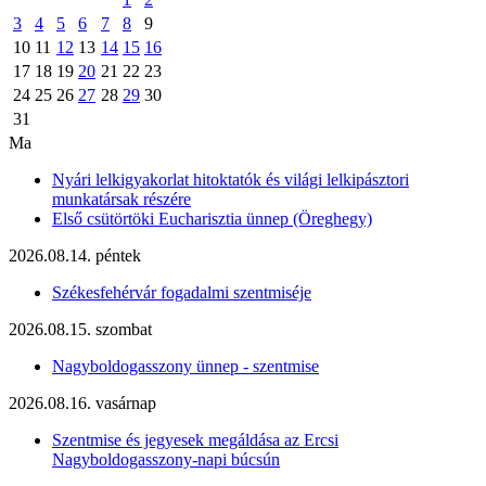
3
4
5
6
7
8
9
10
11
12
13
14
15
16
17
18
19
20
21
22
23
24
25
26
27
28
29
30
31
Ma
Nyári lelkigyakorlat hitoktatók és világi lelkipásztori
munkatársak részére
Első csütörtöki Eucharisztia ünnep (Öreghegy)
2026.08.14. péntek
Székesfehérvár fogadalmi szentmiséje
2026.08.15. szombat
Nagyboldogasszony ünnep - szentmise
2026.08.16. vasárnap
Szentmise és jegyesek megáldása az Ercsi
Nagyboldogasszony-napi búcsún