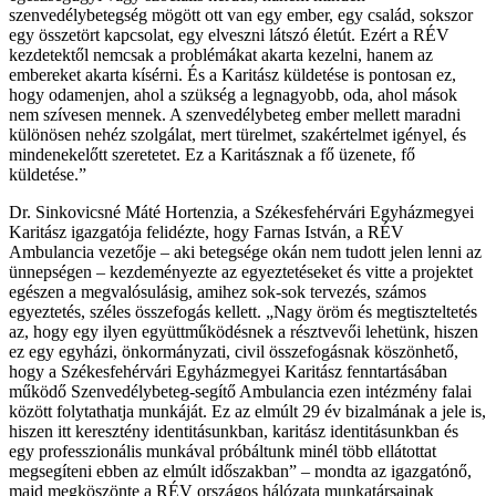
szenvedélybetegség mögött ott van egy ember, egy család, sokszor
egy összetört kapcsolat, egy elveszni látszó életút. Ezért a RÉV
kezdetektől nemcsak a problémákat akarta kezelni, hanem az
embereket akarta kísérni. És a Karitász küldetése is pontosan ez,
hogy odamenjen, ahol a szükség a legnagyobb, oda, ahol mások
nem szívesen mennek. A szenvedélybeteg ember mellett maradni
különösen nehéz szolgálat, mert türelmet, szakértelmet igényel, és
mindenekelőtt szeretetet. Ez a Karitásznak a fő üzenete, fő
küldetése.”
Dr. Sinkovicsné Máté Hortenzia, a Székesfehérvári Egyházmegyei
Karitász igazgatója felidézte, hogy Farnas István, a RÉV
Ambulancia vezetője – aki betegsége okán nem tudott jelen lenni az
ünnepségen – kezdeményezte az egyeztetéseket és vitte a projektet
egészen a megvalósulásig, amihez sok-sok tervezés, számos
egyeztetés, széles összefogás kellett. „Nagy öröm és megtiszteltetés
az, hogy egy ilyen együttműködésnek a résztvevői lehetünk, hiszen
ez egy egyházi, önkormányzati, civil összefogásnak köszönhető,
hogy a Székesfehérvári Egyházmegyei Karitász fenntartásában
működő Szenvedélybeteg-segítő Ambulancia ezen intézmény falai
között folytathatja munkáját. Ez az elmúlt 29 év bizalmának a jele is,
hiszen itt keresztény identitásunkban, karitász identitásunkban és
egy professzionális munkával próbáltunk minél több ellátottat
megsegíteni ebben az elmúlt időszakban” – mondta az igazgatónő,
majd megköszönte a RÉV országos hálózata munkatársainak