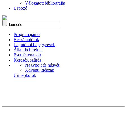
Válogatott bibliográfia
Lapozó
Programajánló
Beszámolóink
Legutóbbi bejegyzések
Állandó híreink
Eseménynaptár
Keresés, szűrés
Nagyböjt és húsvét
Adventi időszak
Ünnepkörök