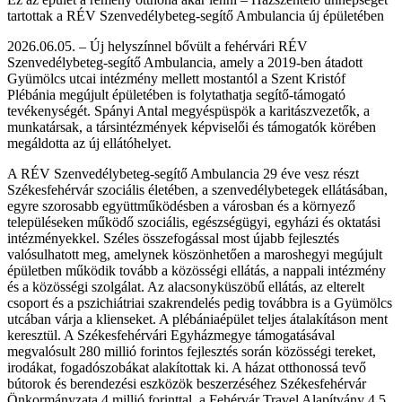
tartottak a RÉV Szenvedélybeteg-segítő Ambulancia új épületében
2026.06.05. – Új helyszínnel bővült a fehérvári RÉV
Szenvedélybeteg-segítő Ambulancia, amely a 2019-ben átadott
Gyümölcs utcai intézmény mellett mostantól a Szent Kristóf
Plébánia megújult épületében is folytathatja segítő-támogató
tevékenységét. Spányi Antal megyéspüspök a karitászvezetők, a
munkatársak, a társintézmények képviselői és támogatók körében
megáldotta az új ellátóhelyet.
A RÉV Szenvedélybeteg-segítő Ambulancia 29 éve vesz részt
Székesfehérvár szociális életében, a szenvedélybetegek ellátásában,
egyre szorosabb együttműködésben a városban és a környező
településeken működő szociális, egészségügyi, egyházi és oktatási
intézményekkel. Széles összefogással most újabb fejlesztés
valósulhatott meg, amelynek köszönhetően a maroshegyi megújult
épületben működik tovább a közösségi ellátás, a nappali intézmény
és a közösségi szolgálat. Az alacsonyküszöbű ellátás, az elterelt
csoport és a pszichiátriai szakrendelés pedig továbbra is a Gyümölcs
utcában várja a klienseket. A plébániaépület teljes átalakításon ment
keresztül. A Székesfehérvári Egyházmegye támogatásával
megvalósult 280 millió forintos fejlesztés során közösségi tereket,
irodákat, fogadószobákat alakítottak ki. A házat otthonossá tevő
bútorok és berendezési eszközök beszerzéséhez Székesfehérvár
Önkormányzata 4 millió forinttal, a Fehérvár Travel Alapítvány 4,5