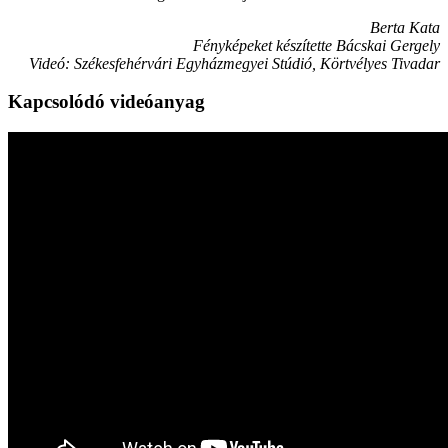
Berta Kata
Fényképeket készítette Bácskai Gergely
Videó: Székesfehérvári Egyházmegyei Stúdió, Körtvélyes Tivadar
Kapcsolódó videóanyag