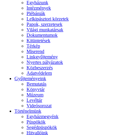
Egyházunk
Intézmények
Plébániák
Lelkipásztori körzetek
Papok, szerzetesek
Világi munkatársak
Dokumentumok
Kitüntetések
Térkép
Miserend
Linkgyűjtemény
Nyertes pályázatok
Közbeszerzés
Adatvédelem
Gyűjteményeink
Bemutatás
Könyvtár
Múzeum
Levéltár
Videósorozat
Történelmünk
Egyházmegyénk
Püspökök
Segédpüspökök
Hitvallóink