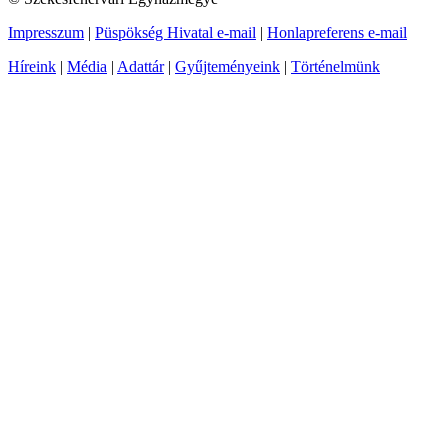
Impresszum
|
Püspökség Hivatal e-mail
|
Honlapreferens e-mail
Híreink
|
Média
|
Adattár
|
Gyűjteményeink
|
Történelmünk