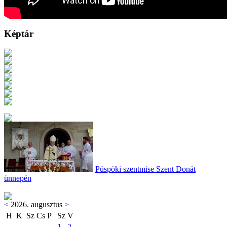
Képtár
Püspöki szentmise Szent Donát
ünnepén
<
2026. augusztus
>
H
K
Sz
Cs
P
Sz
V
1
2