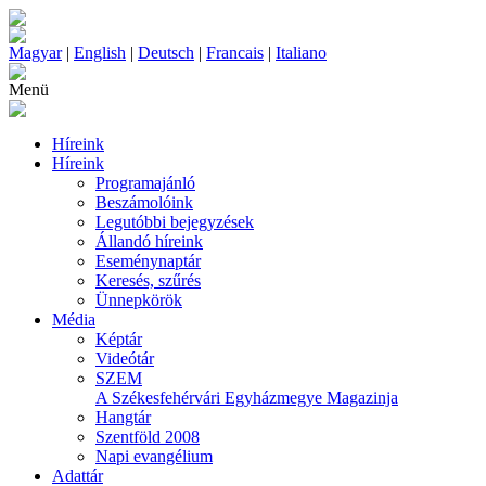
Magyar
|
English
|
Deutsch
|
Francais
|
Italiano
Menü
Híreink
Híreink
Programajánló
Beszámolóink
Legutóbbi bejegyzések
Állandó híreink
Eseménynaptár
Keresés, szűrés
Ünnepkörök
Média
Képtár
Videótár
SZEM
A Székesfehérvári Egyházmegye Magazinja
Hangtár
Szentföld 2008
Napi evangélium
Adattár