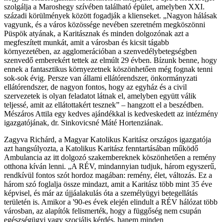
szolgálja a Maroshegy szívében található épület, amelyben XXI.
századi körülmények között fogadják a klienseket. „Nagyon hálásak
vagyunk, és a város közössége nevében szeretném megköszönni
Püspök atyának, a Karitásznak és minden dolgozónak azt a
megfeszített munkát, amit a városban és kicsit tágabb
környezetében, az agglomerációban a szenvedélybetegségben
szenvedő emberekért tettek az elmúlt 29 évben. Bízunk benne, hogy
ennek a fantasztikus környezetnek köszönhetően még fognak tenni
sok-sok évig. Persze van állami ellátórendszer, önkormányzati
ellátórendszer, de nagyon fontos, hogy az egyház és a civil
szervezetek is olyan feladatot látnak el, amelyben együtt válik
teljessé, amit az ellátottakért tesznek” – hangzott el a beszédben.
Mészáros Attila egy kedves ajándékkal is kedveskedett az intézmény
igazgatójának, dr. Sinkovicsné Máté Hortenziának.
Zagyva Richárd, a Magyar Katolikus Karitász országos igazgatója
azt hangsúlyozta, a Katolikus Karitász fenntartásában működő
Ambulancia az itt dolgozó szakembereknek köszönhetően a remény
otthona kíván lenni. „A RÉV, mindannyian tudjuk, három egyszerű,
rendkívül fontos szót hordoz magában: remény, élet, változás. Ez a
három szó foglalja össze mindazt, amit a Karitász több mint 35 éve
képvisel, és már az újjáalakulás óta a személyügyi betegellátás
területén is. Amikor a '90-es évek elején elindult a RÉV hálózat több
városban, az alapítók felismerték, hogy a függőség nem csupán
egészségügyi vagy szociális kérdés, hanem minden