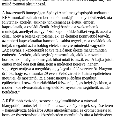
millió forinttal járult hozzá.
A házszentelő ünnepségen Spányi Antal megyéspüspök méltatta a
RÉV munkatársainak embermentő munkáját, amelyet évtizedek óta
folytatnak azokért, akiknek tönkrement az életük, emberi
kapcsolataik, a családi életük. Megköszönte a szakemberek
munkáját, amellyel az egyháztól kapott küldetésüket végzik azzal a
céllal, hogy a betegeket fölemeljék, az életüket könnyebbé tegyék,
az emberi kapcsolataikat harmonikusabbá tegyék, és a családoknak
tudják megadni azt a boldog életet, amelyre mindenki vágyódik.
„Az egyház a kezdetektől fogva felelősnek érezte magát minden
emberért. Azokért, akik segítségre szorulnak, akik kereszteket
hordoznak – még ha önmaguk hibái miatt is teszik ezt. A bajba jutott
ember mellé oda kell állni, nem a miérteket keresve, hanem
segítséget nyújtva a megoldás, a gyógyulás felé vezetve őt. Nagyon
örülök, hogy ez a munka 29 éve a Felsővárosi Plébánia épületében
indult el, és mostantól itt, a Maroshegyi Plébánia megújult
épületében, korszerű eszközökkel felszerelt, tágas helyiségekben, a
modern kor elvárásainak megfelelő környezetben segíthetik az ide
betérőket.”
A RÉV több évtizede, szorosan együttműködve a várossal
hiánypótló, fontos feladatot lát el a szenvedélybetegek segítése terén
– hangsúlyozta Mészáros Attila alpolgármester, és örömét fejezte ki,
hogy az összefogásnak köszönhetően megújult és újra a közösséget