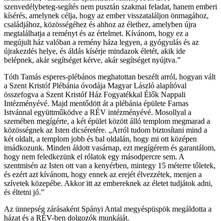
szenvedélybeteg-segítés nem pusztán szakmai feladat, hanem emberi
kísérés, amelynek célja, hogy az ember visszataláljon önmagához,
családjához, közösségéhez és ahhoz az élethez, amelyben újra
megtalálhatja a reményt és az értelmet. Kívánom, hogy ez a
megújult ház valóban a remény háza legyen, a gyógyulás és az
újrakezdés helye, és áldás kísérje mindazok életét, akik ide
belépnek, akár segítséget kérve, akár segítséget nyújtva.”
Tóth Tamás esperes-plébános meghatottan beszélt arról, hogyan vált
a Szent Kristóf Plébánia óvodája Magyar László alapítóval
összefogva a Szent Kristóf Ház Fogyatékkal Élők Nappali
Intézményévé. Majd mentődött át a plébánia épülete Farnas
Istvánnal együttműködve a RÉV intézményévé. Mosollyal a
szemében megígérte, a két épület között álló templom megmarad a
közösségnek az Isten dicséretére. „Arról tudom biztosítani mind a
két oldalt, a templom jobb és bal oldalán, hogy mi ott középen
imádkozunk. Minden áldott vasárnap, ezt megígérem és garantálom,
hogy nem feledkezünk el rólatok egy másodpercre sem. A
szentmisén az Isten ott van a kenyérben, mintegy 15 méterre tőletek,
és ezért azt kívánom, hogy ennek az erejét élvezzétek, menjen a
szívetek közepébe. Akkor itt az embereknek az életet tudjátok adni,
és éltetni jó.”
Az ünnepség zárásaként Spányi Antal megyéspüspök megáldotta a
házat és a RÉV-ben dolgozók munkáját.