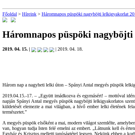
Főoldal
>
Híreink
>
Háromnapos püspöki nagyböjti lelkigyakorlat 2
Háromnapos püspöki nagyböjti l
2019. 04. 15. |
| 2019. 04. 18.
Három nap a nagyheti lelki úton – Spányi Antal megyés püspök lelkig
2019.04.15.-17. – „Együtt imádkozva és egymásért! – mottóval idén 
napján Spányi Antal megyés püspök nagyböjti lelkigyakorlatos szentb
küldetését elemezte a mai világban, a hívő ember lelki életének fela
természetet.”
A megyés püspök elsőként a mai, modern világot szemlélte, amelyben 
van, hogyan tudja Isten felé emelni az embert. „Látnunk kell és ér
Egyház és Krisztus melletti tanúságtétel legyen. Nekünk ebben a korba