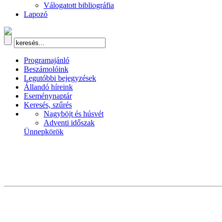
Válogatott bibliográfia
Lapozó
Programajánló
Beszámolóink
Legutóbbi bejegyzések
Állandó híreink
Eseménynaptár
Keresés, szűrés
Nagyböjt és húsvét
Adventi időszak
Ünnepkörök