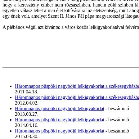
hogy a keresztény ember nem rózsaszínben, hanem zöld színben látj
egyetlen válasz lehet a mai élet kihívásaira: az életszentség, mint aho
egy ének volt, amelyet Szent II. János Pál pápa magyarországi látogatás
A plébános végül azt kívánta: a város közös lelkigyakorlatával felvér
Háromnapos püspöki nagyböjti lelkigyakorlat a székesegyházb
2011.04.18.
Háromnapos püspöki nagyböjti lelkigyakorlat a székesegyház
2012.04.02.
Háromnapos püspöki nagyböjti lelkigyakorlat
- beszámoló
2013.03.27.
Háromnapos püspöki nagyböjti lelkigyakorlat
- beszámoló
2014.04.16.
Háromnapos püspöki nagyböjti lelkigyakorlat
- beszámoló
2015.03.30.