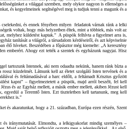
elelősségünket a világgal szemben, mely olykor nagyon is ellenséges a
nkat, és kegyelmeinek segítségével meg is tudjuk tenni a magunk és a
 és cselekedni, és ennek fényében milyen feladatok várnak ránk a lelki
ségeik voltak, hogy más helyzetben éltek, mint a többiek, más volt az
kat, melyhez küldetést kaptak.” A püspök felhívta a figyelmet arra is,
gyház tanítását a világról, a társadalom kérdéseiről, és azt képviselnie
ágban élő híveket. Beszédében a főpásztor még kiemelte: „A keresztény
en emberért. Ahogy ezt tették a szentek és egyházunk nagyjai. Hisz
éggel tartozunk Istennek, aki nem odaadta nekünk, hanem ránk bízta a
 rossz küzdelmét. Látnunk kell az életet szolgáló Isten tervének és a
álával és feltámadásával a harc eldőlt, a feltámadt Krisztus győzött
st kapni” – figyelmeztetett a püspök, majd arról beszélt, fel kell
Jézus és az Egyház mellett, a másik ember mellett, akiben Jézust kell
, egyedül a Teremtő Isten. Ezt tiszteletben kell tartanunk, meg kell
erekhez is.”
ünket és akaratunkat, hogy a 21. században, Európa ezen részén, Szent
 és iránymutatását. Elmondta, a lelkigyakorlat mindig személyes –
. Majd saját belső reflexióit osztotta meg a jelenlevőkkel. „Az első,