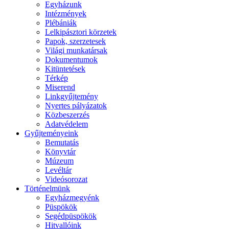
Egyházunk
Intézmények
Plébániák
Lelkipásztori körzetek
Papok, szerzetesek
Világi munkatársak
Dokumentumok
Kitüntetések
Térkép
Miserend
Linkgyűjtemény
Nyertes pályázatok
Közbeszerzés
Adatvédelem
Gyűjteményeink
Bemutatás
Könyvtár
Múzeum
Levéltár
Videósorozat
Történelmünk
Egyházmegyénk
Püspökök
Segédpüspökök
Hitvallóink