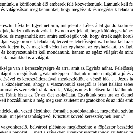
l tennünk, a körülöttünk élő emberek felé közvetítenünk. Látnunk kell f
en és világosítson meg bennünket, hogy meglássuk és megértsük feladatu
resztül hívta fel figyelmet arra, mit jelent a Lélek által gondolkodni
ndjuk, karizmatikusak voltak. Ez nem azt jelenti, hogy különleges képes
etükre, és megtanulták azt, amire szükségük volt, hogy értsék saját koru
it vagy örömeit, feladatait, terveit és lehetőségeit is. Tudnia kell az e
dások idején is, és meg kell védeni az egyházat, az egyháziakat, a vil
t és környezetünkért kell mondanunk, hanem az egész világért és mind
tsük imáinkkal is a világot.”
szüksége van a kereszténységre és arra, amit az Egyház adhat. Felelőss
ilágot is megújítsuk. „Valamiképpen láthatjuk minden mögött a jó és a
letésével és keresztáldozatával megkezdődött a végső idő. … Jézus hal
küzdelemben, ahogy a visszavonuló seregtől is lehet halálos sebesülé
mal és szeretettel ránk bízott. „Világosan és felelősen kell kiállnunk 
het. Ránk bízta az Úr az élet szolgálatát. Egyikünk sem ura az életnek
nt kell hozzáállnunk a még meg sem született magzatokhoz és az idős emb
tlélek, aki vezeti életünket, formálja gondolatainkat, megerősíti szív
sük, mit jelent tanúságtevő, Krisztust követő kereszténynek lenni.”
agyonkezelő, belvárosi plébános megköszönte a főpásztor beszédeit
ket a napokat –, mert a szívekben ilyenkor visszahangok születnek meg