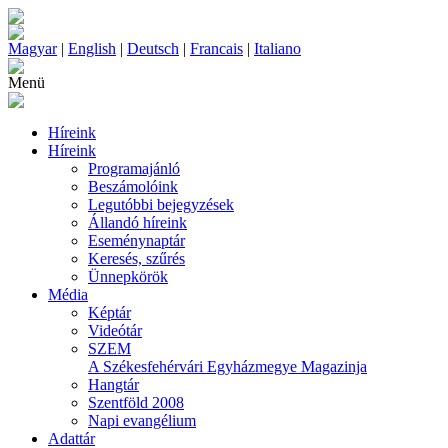
Magyar
|
English
|
Deutsch
|
Francais
|
Italiano
Menü
Híreink
Híreink
Programajánló
Beszámolóink
Legutóbbi bejegyzések
Állandó híreink
Eseménynaptár
Keresés, szűrés
Ünnepkörök
Média
Képtár
Videótár
SZEM
A Székesfehérvári Egyházmegye Magazinja
Hangtár
Szentföld 2008
Napi evangélium
Adattár