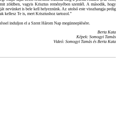
 amit zöldben, vagyis Krisztus reményében szemlél. A második, hogy
saját nevünket is bele kell helyeznünk. Az utolsó este visszhangja pedig
ak kellesz Te is, mert Krisztushoz tartozol.”
detéssel induljon el a Szent Három Nap megünneplésére.
Berta Kata
Képek: Somogyi Tamás
Videó: Somogyi Tamás és Berta Kata