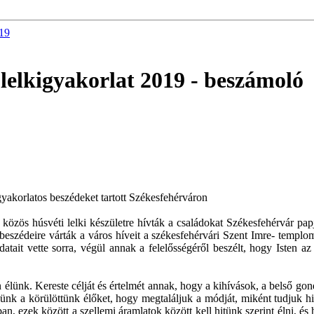
019
elkigyakorlat 2019
- beszámoló
yakorlatos beszédeket tartott Székesfehérváron
közös húsvéti lelki készületre hívták a családokat Székesfehérvár pap
eszédeire várták a város híveit a székesfehérvári Szent Imre- templom
datait vette sorra, végül annak a felelősségéről beszélt, hogy Isten a
élünk. Kereste célját és értelmét annak, hogy a kihívások, a belső go
tenünk a körülöttünk élőket, hogy megtaláljuk a módját, miként tudjuk
n, ezek között a szellemi áramlatok között kell hitünk szerint élni, és 