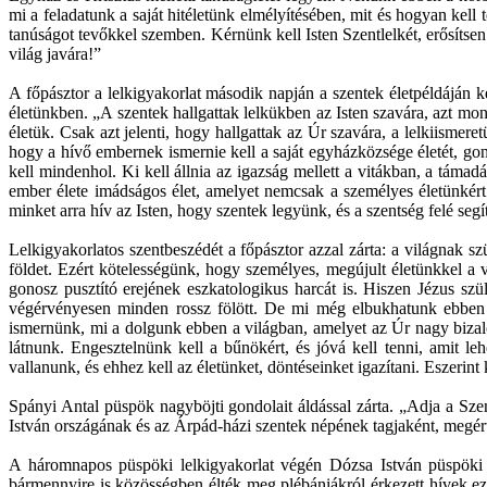
mi a feladatunk a saját hitéletünk elmélyítésében, mit és hogyan kel
tanúságot tevőkkel szemben. Kérnünk kell Isten Szentlelkét, erősíts
világ javára!”
A főpásztor a lelkigyakorlat második napján a szentek életpéldáján ke
életünkben. „A szentek hallgattak lelkükben az Isten szavára, azt mo
életük. Csak azt jelenti, hogy hallgattak az Úr szavára, a lelkiismer
hogy a hívő embernek ismernie kell a saját egyházközsége életét, gondja
kell mindenhol. Ki kell állnia az igazság mellett a vitákban, a táma
ember élete imádságos élet, amelyet nemcsak a személyes életünkér
minket arra hív az Isten, hogy szentek legyünk, és a szentség felé segí
Lelkigyakorlatos szentbeszédét a főpásztor azzal zárta: a világnak 
földet. Ezért kötelességünk, hogy személyes, megújult életünkkel a v
gonosz pusztító erejének eszkatologikus harcát is. Hiszen Jézus szü
végérvényesen minden rossz fölött. De mi még elbukhatunk ebben a 
ismernünk, mi a dolgunk ebben a világban, amelyet az Úr nagy bizalom
látnunk. Engesztelnünk kell a bűnökért, és jóvá kell tenni, amit le
vallanunk, és ehhez kell az életünket, döntéseinket igazítani. Eszeri
Spányi Antal püspök nagyböjti gondolait áldással zárta. „Adja a Szen
István országának és az Árpád-házi szentek népének tagjaként, megért
A háromnapos püspöki lelkigyakorlat végén Dózsa István püspöki v
bármennyire is közösségben élték meg plébániákról érkezett hívek eze