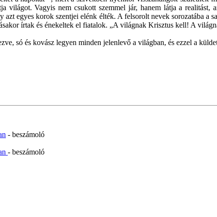
a világot. Vagyis nem csukott szemmel jár, hanem látja a realitást,
gy azt egyes korok szentjei elénk élték. A felsorolt nevek sorozatába a 
akor írtak és énekeltek el fiatalok. „A világnak Krisztus kell! A világn
tezve, só és kovász legyen minden jelenlevő a világban, és ezzel a kül
an
- beszámoló
ban
- beszámoló