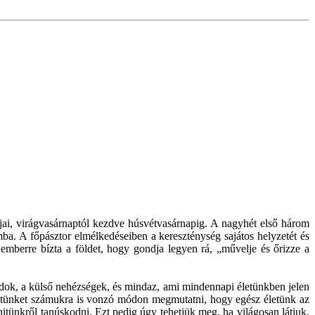
jai, virágvasárnaptól kezdve húsvétvasárnapig. A nagyhét első három
ba. A főpásztor elmélkedéseiben a kereszténység sajátos helyzetét és
z emberre bízta a földet, hogy gondja legyen rá, „művelje és őrizze a
ndok, a külső nehézségek, és mindaz, ami mindennapi életünkben jelen
 hitünket számukra is vonzó módon megmutatni, hogy egész életünk az
hitünkről tanúskodni. Ezt pedig úgy tehetjük meg, ha világosan látjuk,