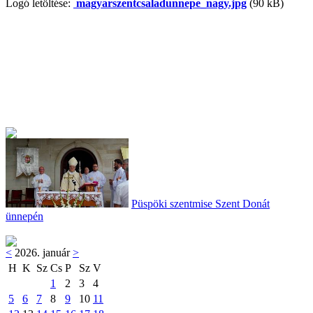
Logó letöltése:
magyarszentcsaladunnepe_nagy.jpg
(90 kB)
Püspöki szentmise Szent Donát
ünnepén
<
2026. január
>
H
K
Sz
Cs
P
Sz
V
1
2
3
4
5
6
7
8
9
10
11