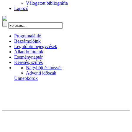
Válogatott bibliográfia
Lapozó
Programajánló
Beszámolóink
Legutóbbi bejegyzések
Állandó híreink
Eseménynaptár
Keresés, szűrés
Nagyböjt és húsvét
Adventi időszak
Ünnepkörök