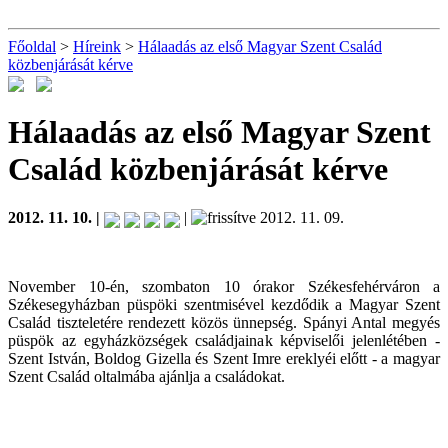
Főoldal
>
Híreink
>
Hálaadás az első Magyar Szent Család
közbenjárását kérve
Hálaadás az első Magyar Szent
Család közbenjárását kérve
2012. 11. 10. |
|
2012. 11. 09.
November 10-én, szombaton 10 órakor Székesfehérváron a
Székesegyházban püspöki szentmisével kezdődik a Magyar Szent
Család tiszteletére rendezett közös ünnepség. Spányi Antal megyés
püspök az egyházközségek családjainak képviselői jelenlétében -
Szent István, Boldog Gizella és Szent Imre ereklyéi előtt - a magyar
Szent Család oltalmába ajánlja a családokat.