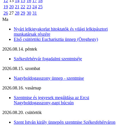
12
13
14
15
16
17
18
19
20
21
22
23
24
25
26
27
28
29
30
31
Ma
Nyári lelkigyakorlat hitoktatók és világi lelkipásztori
munkatársak részére
Első csütörtöki Eucharisztia ünnep (Öreghegy)
2026.08.14. péntek
Székesfehérvár fogadalmi szentmiséje
2026.08.15. szombat
Nagyboldogasszony ünnep - szentmise
2026.08.16. vasárnap
Szentmise és jegyesek megáldása az Ercsi
Nagyboldogasszony-napi búcsún
2026.08.20. csütörtök
Szent István király ünnepén szentmise Székesfehérváron