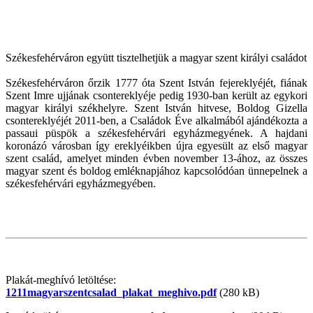
Székesfehérváron együtt tisztelhetjük a magyar szent királyi családot
Székesfehérváron őrzik 1777 óta Szent István fejereklyéjét, fiának
Szent Imre ujjának csontereklyéje pedig 1930-ban került az egykori
magyar királyi székhelyre. Szent István hitvese, Boldog Gizella
csontereklyéjét 2011-ben, a Családok Éve alkalmából ajándékozta a
passaui püspök a székesfehérvári egyházmegyének. A hajdani
koronázó városban így ereklyéikben újra egyesült az első magyar
szent család, amelyet minden évben november 13-ához, az összes
magyar szent és boldog emléknapjához kapcsolódóan ünnepelnek a
székesfehérvári egyházmegyében.
Plakát-meghívó letöltése:
1211magyarszentcsalad_plakat_meghivo.pdf
(280 kB)