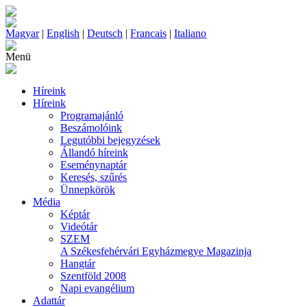
Magyar
|
English
|
Deutsch
|
Francais
|
Italiano
Menü
Híreink
Híreink
Programajánló
Beszámolóink
Legutóbbi bejegyzések
Állandó híreink
Eseménynaptár
Keresés, szűrés
Ünnepkörök
Média
Képtár
Videótár
SZEM
A Székesfehérvári Egyházmegye Magazinja
Hangtár
Szentföld 2008
Napi evangélium
Adattár