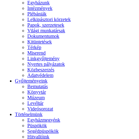
Egyházunk
Intézmények
Plébániák
Lelkipásztori körzetek
Papok, szerzetesek
Világi munkatársak
Dokumentumok
Kitüntetések
Térkép
Miserend
Linkgyűjtemény
Nyertes pályázatok
Közbeszerzés
Adatvédelem
Gyűjteményeink
Bemutatás
Könyvtár
Múzeum
Levéltár
Videósorozat
Történelmünk
Egyházmegyénk
Püspökök
Segédpüspökök
Hitvallóink