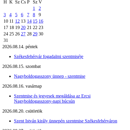
H
K
Sz
Cs
P
Sz
V
1
2
3
4
5
6
7
8
9
10
11
12
13
14
15
16
17
18
19
20
21
22
23
24
25
26
27
28
29
30
31
2026.08.14. péntek
Székesfehérvár fogadalmi szentmiséje
2026.08.15. szombat
Nagyboldogasszony ünnep - szentmise
2026.08.16. vasárnap
Szentmise és jegyesek megáldása az Ercsi
Nagyboldogasszony-napi búcsún
2026.08.20. csütörtök
Szent István király ünnepén szentmise Székesfehérváron