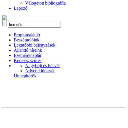
Válogatott bibliográfia
Lapozó
Programajánló
Beszámolóink
Legutóbbi bejegyzések
Állandó híreink
Eseménynaptár
Keresés, szűrés
Nagyböjt és húsvét
Adventi időszak
Ünnepkörök