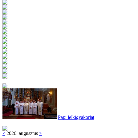
Papi lelkigyakorlat
<
2026. augusztus
>