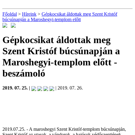
Főoldal
>
Híreink
>
Gépkocsikat áldottak meg Szent Kristóf
búcsúnapján a Maroshegyi-templom előtt
Gépkocsikat áldottak meg
Szent Kristóf búcsúnapján a
Maroshegyi-templom előtt
-
beszámoló
2019. 07. 25. |
| 2019. 07. 26.
2019.07.25. - A maroshegyi Szent Kristóf-templom búcsúnapján,
Szent Kristóf az utasok, a vándorok, a hajósok védőszentjének