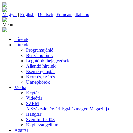
Magyar
|
English
|
Deutsch
|
Francais
|
Italiano
Menü
Híreink
Híreink
Programajánló
Beszámolóink
Legutóbbi bejegyzések
Állandó híreink
Eseménynaptár
Keresés, szűrés
Ünnepkörök
Média
Képtár
Videótár
SZEM
A Székesfehérvári Egyházmegye Magazinja
Hangtár
Szentföld 2008
Napi evangélium
Adattár