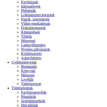
Egyházunk
Intézmények
Plébániák
Lelkipásztori körzetek
Papok, szerzetesek
Világi munkatársak
Dokumentumok
Kitüntetések
Térkép
Miserend
Linkgyűjtemény
Nyertes pályázatok
Közbeszerzés
Adatvédelem
Gyűjteményeink
Bemutatás
Könyvtár
Múzeum
Levéltár
Videósorozat
Történelmünk
Egyházmegyénk
Püspökök
Segédpüspökök
Hitvallóink