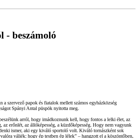
l
- beszámoló
án a szervező papok és fiatalok mellett számos egyházközség
okságot Spányi Antal püspök nyitotta meg.
beszélünk arról, hogy imádkoznunk kell, hogy fontos a lelki élet, az
ség, az erőnlét, az állóképesség, a küzdőképesség. Hogy nem vagyunk
enki ismer, aki egy kiváló sportoló volt. Kiváló tornászként sok
valóra váljék: hogy ép testben ép lélek” – hangzott el a köszöntőben,