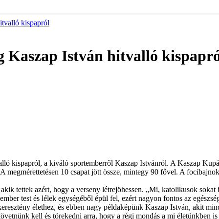
tvalló kispapról
 Kaszap István hitvalló kispapró
alló kispapról, a kiváló sportemberről Kaszap Istvánról. A Kaszap Kup
. A megmérettetésen 10 csapat jött össze, mintegy 90 fővel. A focibajn
kik tettek azért, hogy a verseny létrejöhessen. „Mi, katolikusok sokat 
 ember test és lélek egységéből épül fel, ezért nagyon fontos az egész
keresztény élethez, és ebben nagy példaképünk Kaszap István, akit mind
követnünk kell és törekedni arra, hogy a régi mondás a mi életünkben is 