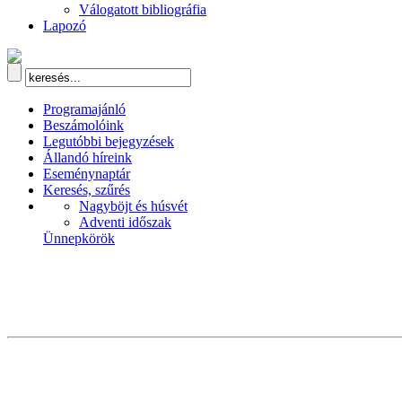
Válogatott bibliográfia
Lapozó
Programajánló
Beszámolóink
Legutóbbi bejegyzések
Állandó híreink
Eseménynaptár
Keresés, szűrés
Nagyböjt és húsvét
Adventi időszak
Ünnepkörök