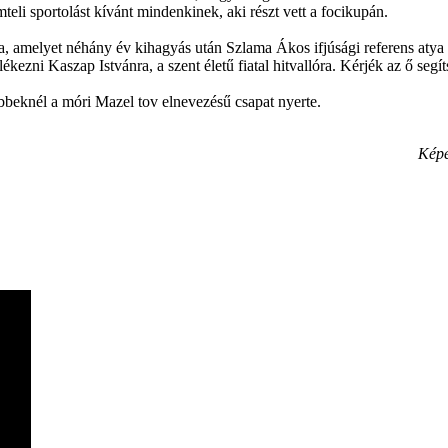
li sportolást kívánt mindenkinek, aki részt vett a focikupán.
melyet néhány év kihagyás után Szlama Ákos ifjúsági referens atya és
kezni Kaszap Istvánra, a szent életű fiatal hitvallóra. Kérjék az ő segít
beknél a móri Mazel tov elnevezésű csapat nyerte.
Képe