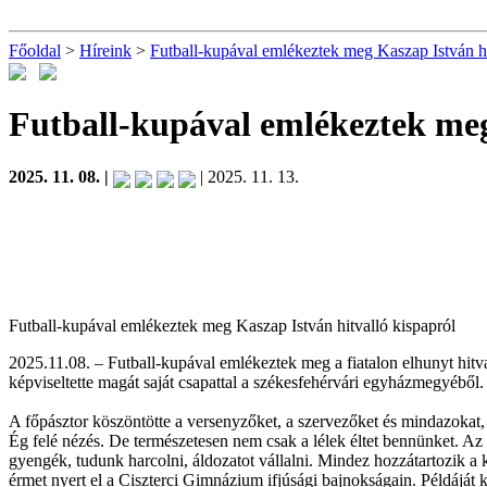
Főoldal
>
Híreink
>
Futball-kupával emlékeztek meg Kaszap István hi
Futball-kupával emlékeztek meg
2025. 11. 08. |
| 2025. 11. 13.
Futball-kupával emlékeztek meg Kaszap István hitvalló kispapról
2025.11.08. – Futball-kupával emlékeztek meg a fiatalon elhunyt hitv
képviseltette magát saját csapattal a székesfehérvári egyházmegyéből
A főpásztor köszöntötte a versenyzőket, a szervezőket és mindazokat, a
Ég felé nézés. De természetesen nem csak a lélek éltet bennünket. Az
gyengék, tudunk harcolni, áldozatot vállalni. Mindez hozzátartozik a 
érmet nyert el a Ciszterci Gimnázium ifjúsági bajnokságain. Példáját 