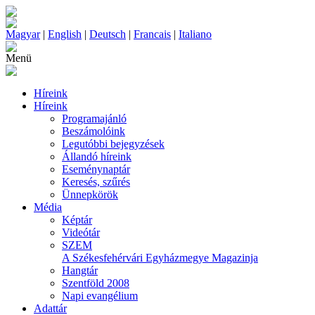
Magyar
|
English
|
Deutsch
|
Francais
|
Italiano
Menü
Híreink
Híreink
Programajánló
Beszámolóink
Legutóbbi bejegyzések
Állandó híreink
Eseménynaptár
Keresés, szűrés
Ünnepkörök
Média
Képtár
Videótár
SZEM
A Székesfehérvári Egyházmegye Magazinja
Hangtár
Szentföld 2008
Napi evangélium
Adattár