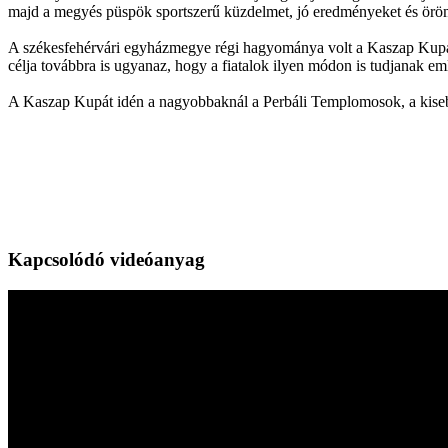
majd a megyés püspök sportszerű küzdelmet, jó eredményeket és örömte
A székesfehérvári egyházmegye régi hagyománya volt a Kaszap Kupa, a
célja továbbra is ugyanaz, hogy a fiatalok ilyen módon is tudjanak emlé
A Kaszap Kupát idén a nagyobbaknál a Perbáli Templomosok, a kiseb
Kapcsolódó videóanyag