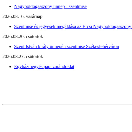
Nagyboldogasszony ünnep - szentmise
2026.08.16. vasárnap
Szentmise és jegyesek megáldása az Ercsi Nagyboldogasszony
2026.08.20. csütörtök
Szent István király ünnepén szentmise Székesfehérváron
2026.08.27. csütörtök
Egyházmegyés papi zarándoklat