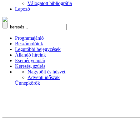
Válogatott bibliográfia
Lapozó
Programajánló
Beszámolóink
Legutóbbi bejegyzések
Állandó híreink
Eseménynaptár
Keresés, szűrés
Nagyböjt és húsvét
Adventi időszak
Ünnepkörök