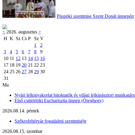
Püspöki szentmise Szent Donát ünnepén
<
2026. augusztus
>
H
K
Sz
Cs
P
Sz
V
1
2
3
4
5
6
7
8
9
10
11
12
13
14
15
16
17
18
19
20
21
22
23
24
25
26
27
28
29
30
31
Ma
Nyári lelkigyakorlat hitoktatók és világi lelkipásztori munkatárs
Első csütörtöki Eucharisztia ünnep (Öreghegy)
2026.08.14. péntek
Székesfehérvár fogadalmi szentmiséje
2026.08.15. szombat