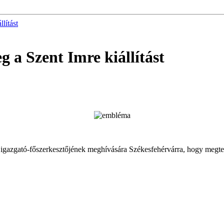
lítást
 a Szent Imre kiállítást
igazgató-főszerkesztőjének meghívására Székesfehérvárra, hogy megte