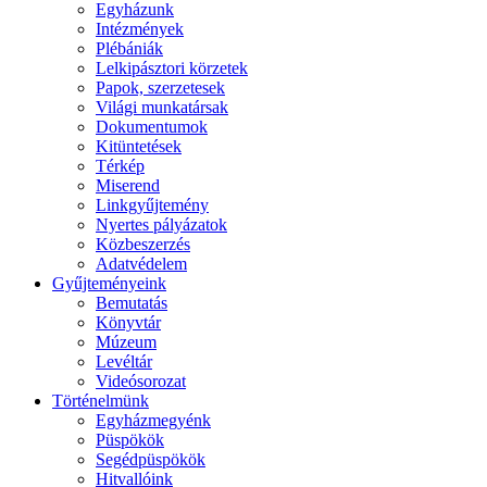
Egyházunk
Intézmények
Plébániák
Lelkipásztori körzetek
Papok, szerzetesek
Világi munkatársak
Dokumentumok
Kitüntetések
Térkép
Miserend
Linkgyűjtemény
Nyertes pályázatok
Közbeszerzés
Adatvédelem
Gyűjteményeink
Bemutatás
Könyvtár
Múzeum
Levéltár
Videósorozat
Történelmünk
Egyházmegyénk
Püspökök
Segédpüspökök
Hitvallóink