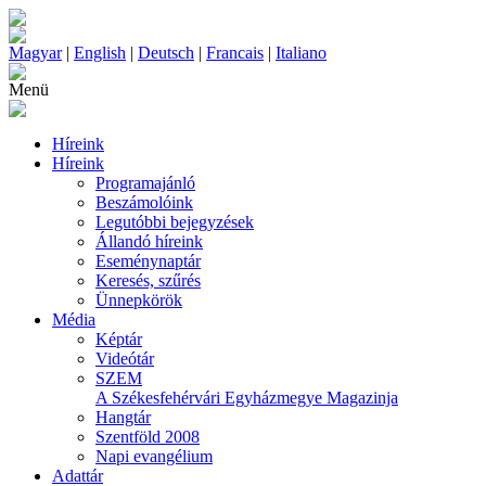
Magyar
|
English
|
Deutsch
|
Francais
|
Italiano
Menü
Híreink
Híreink
Programajánló
Beszámolóink
Legutóbbi bejegyzések
Állandó híreink
Eseménynaptár
Keresés, szűrés
Ünnepkörök
Média
Képtár
Videótár
SZEM
A Székesfehérvári Egyházmegye Magazinja
Hangtár
Szentföld 2008
Napi evangélium
Adattár