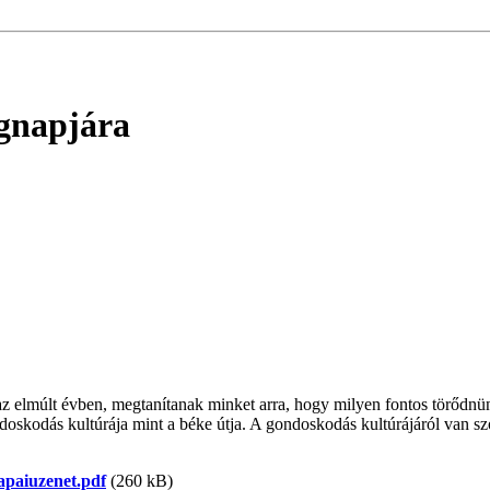
ágnapjára
az elmúlt évben, megtanítanak minket arra, hogy milyen fontos törődnün
doskodás kultúrája mint a béke útja. A gondoskodás kultúrájáról van sz
paiuzenet.pdf
(260 kB)