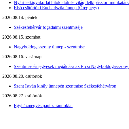
Nyári lelkigyakorlat hitoktatók és világi lelkipásztori munkatárs
Első csütörtöki Eucharisztia ünnep (Öreghegy)
2026.08.14. péntek
Székesfehérvár fogadalmi szentmiséje
2026.08.15. szombat
Nagyboldogasszony ünnep - szentmise
2026.08.16. vasárnap
Szentmise és jegyesek megáldása az Ercsi Nagyboldogasszony
2026.08.20. csütörtök
Szent István király ünnepén szentmise Székesfehérváron
2026.08.27. csütörtök
Egyházmegyés papi zarándoklat