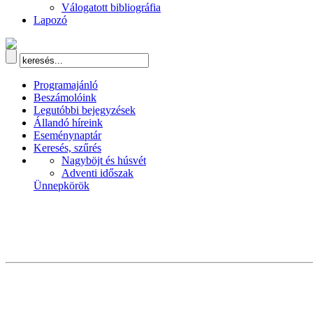
Válogatott bibliográfia
Lapozó
Programajánló
Beszámolóink
Legutóbbi bejegyzések
Állandó híreink
Eseménynaptár
Keresés, szűrés
Nagyböjt és húsvét
Adventi időszak
Ünnepkörök