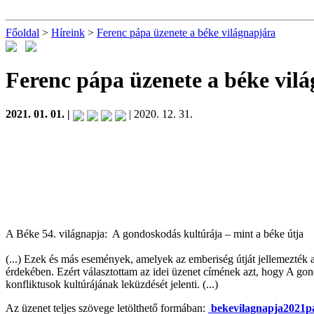
Főoldal
>
Híreink
>
Ferenc pápa üzenete a béke világnapjára
Ferenc pápa üzenete a béke vil
2021. 01. 01. |
| 2020. 12. 31.
A Béke 54. világnapja: A gondoskodás kultúrája – mint a béke útja
(...) Ezek és más események, amelyek az emberiség útját jellemezték 
érdekében. Ezért választottam az idei üzenet címének azt, hogy A gon
konfliktusok kultúrájának leküzdését jelenti. (...)
Az üzenet teljes szövege letölthető formában:
bekevilagnapja2021pa