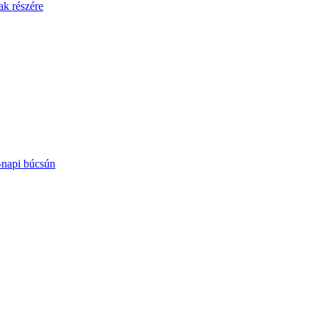
ak részére
-napi búcsún