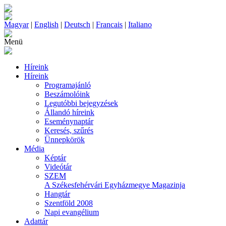
Magyar
|
English
|
Deutsch
|
Francais
|
Italiano
Menü
Híreink
Híreink
Programajánló
Beszámolóink
Legutóbbi bejegyzések
Állandó híreink
Eseménynaptár
Keresés, szűrés
Ünnepkörök
Média
Képtár
Videótár
SZEM
A Székesfehérvári Egyházmegye Magazinja
Hangtár
Szentföld 2008
Napi evangélium
Adattár