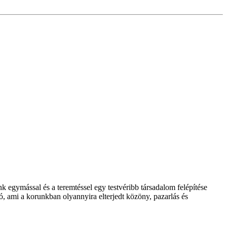
k egymással és a teremtéssel egy testvéribb társadalom felépítése
ó, ami a korunkban olyannyira elterjedt közöny, pazarlás és