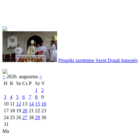
Püspöki szentmise Szent Donát ünnepén
<
2026. augusztus
>
H
K
Sz
Cs
P
Sz
V
1
2
3
4
5
6
7
8
9
10
11
12
13
14
15
16
17
18
19
20
21
22
23
24
25
26
27
28
29
30
31
Ma