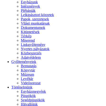
Egyházunk
Intézmények
Plébániák
Lelkipásztori körzetek
Papok, szerzetesek
Világi munkatársak
Dokumentumok
Kitüntetések
Térkép
Miserend
Linkgyűjtemény
Nyertes pályázatok
Közbeszerzés
Adatvédelem
Gyűjteményeink
Bemutatás
Könyvtár
Múzeum
Levéltár
Videósorozat
Történelmünk
Egyházmegyénk
Püspökök
Segédpüspökök
Hitvallóink