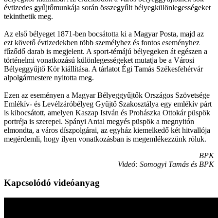
évtizedes gyűjtőmunkája során összegyűlt bélyegkülönlegességeket
tekinthetik meg.
Az első bélyeget 1871-ben bocsátotta ki a Magyar Posta, majd az
ezt követő évtizedekben több személyhez és fontos eseményhez
fűződő darab is megjelent. A sport-témájú bélyegeken át egészen a
történelmi vonatkozású különlegességeket mutatja be a Városi
Bélyeggyűjtő Kör kiállítása. A tárlatot Égi Tamás Székesfehérvár
alpolgármestere nyitotta meg.
Ezen az eseményen a Magyar Bélyeggyűjtők Országos Szövetsége
Emlékív- és Levélzáróbélyeg Gyűjtő Szakosztálya egy emlékív párt
is kibocsátott, amelyen Kaszap István és Prohászka Ottokár püspök
portréja is szerepel. Spányi Antal megyés püspök a megnyitón
elmondta, a város díszpolgárai, az egyház kiemelkedő két hitvallója
megérdemli, hogy ilyen vonatkozásban is megemlékezzünk róluk.
BPK
Videó: Somogyi Tamás és BPK
Kapcsolódó videóanyag