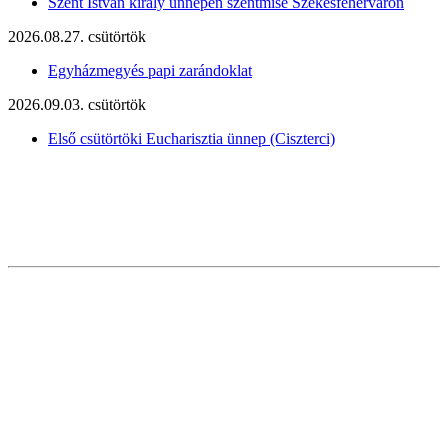
Szent István király ünnepén szentmise Székesfehérváron
2026.08.27. csütörtök
Egyházmegyés papi zarándoklat
2026.09.03. csütörtök
Első csütörtöki Eucharisztia ünnep (Ciszterci)