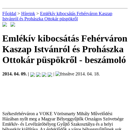
Főoldal
>
Híreink
>
Emlékív kibocsátás Fehérváron Kaszap
Istvánról és Prohászka Ottokár püspökről
Emlékív kibocsátás Fehérváron
Kaszap Istvánról és Prohászka
Ottokár püspökről
- beszámoló
2014. 04. 09. |
|
2014. 04. 18.
Székesfehérváron a VOKE Vörösmarty Mihály Művelődési
Házában nyílt meg a Magyar Bélyeggyűjtők Országos Szövetsége
Emlékív- és Levélzáróbélyeg Gyűjtő Szakosztálya és a helyi
bélyegkör kiállítása. Az érdeklődők a város bélyeggyűjtőinek sok