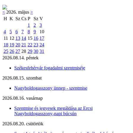
<
2026. május
>
H
K
Sz
Cs
P
Sz
V
1
2
3
4
5
6
7
8
9
10
11
12
13
14
15
16
17
18
19
20
21
22
23
24
25
26
27
28
29
30
31
2026.08.14. péntek
Székesfehérvár fogadalmi szentmiséje
2026.08.15. szombat
Nagyboldogasszony ünnep - szentmise
2026.08.16. vasárnap
Szentmise és jegyesek megáldása az Ercsi
Nagyboldogasszony-napi búcsún
2026.08.20. csütörtök