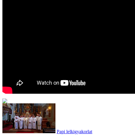
Papi lelkigyakorlat