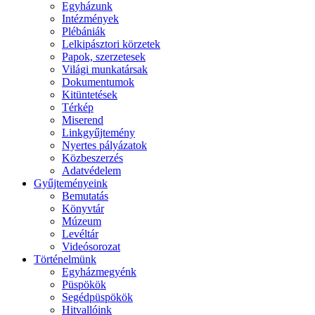
Egyházunk
Intézmények
Plébániák
Lelkipásztori körzetek
Papok, szerzetesek
Világi munkatársak
Dokumentumok
Kitüntetések
Térkép
Miserend
Linkgyűjtemény
Nyertes pályázatok
Közbeszerzés
Adatvédelem
Gyűjteményeink
Bemutatás
Könyvtár
Múzeum
Levéltár
Videósorozat
Történelmünk
Egyházmegyénk
Püspökök
Segédpüspökök
Hitvallóink