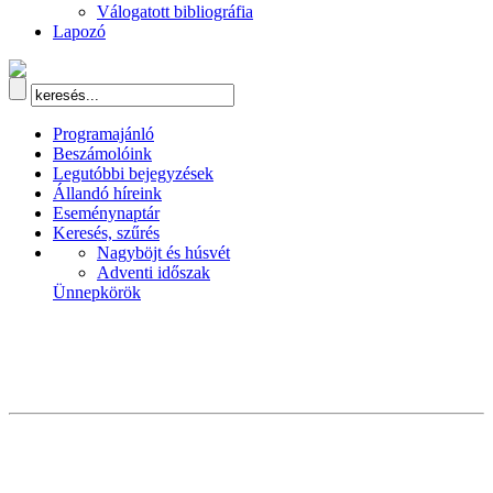
Válogatott bibliográfia
Lapozó
Programajánló
Beszámolóink
Legutóbbi bejegyzések
Állandó híreink
Eseménynaptár
Keresés, szűrés
Nagyböjt és húsvét
Adventi időszak
Ünnepkörök