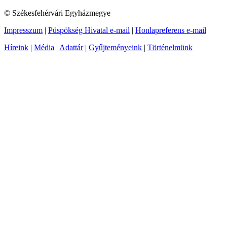
© Székesfehérvári Egyházmegye
Impresszum
|
Püspökség Hivatal e-mail
|
Honlapreferens e-mail
Híreink
|
Média
|
Adattár
|
Gyűjteményeink
|
Történelmünk