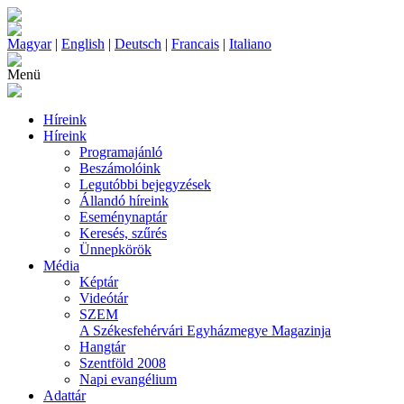
Magyar
|
English
|
Deutsch
|
Francais
|
Italiano
Menü
Híreink
Híreink
Programajánló
Beszámolóink
Legutóbbi bejegyzések
Állandó híreink
Eseménynaptár
Keresés, szűrés
Ünnepkörök
Média
Képtár
Videótár
SZEM
A Székesfehérvári Egyházmegye Magazinja
Hangtár
Szentföld 2008
Napi evangélium
Adattár