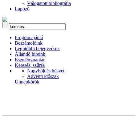
Válogatott bibliográfia
Lapozó
Programajánló
Beszámolóink
Legutóbbi bejegyzések
Állandó híreink
Eseménynaptár
Keresés, szűrés
Nagyböjt és húsvét
Adventi időszak
Ünnepkörök