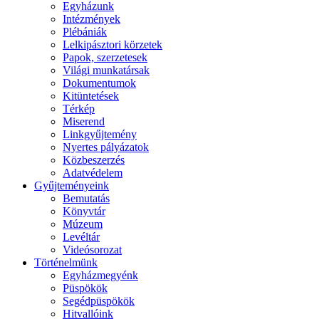
Egyházunk
Intézmények
Plébániák
Lelkipásztori körzetek
Papok, szerzetesek
Világi munkatársak
Dokumentumok
Kitüntetések
Térkép
Miserend
Linkgyűjtemény
Nyertes pályázatok
Közbeszerzés
Adatvédelem
Gyűjteményeink
Bemutatás
Könyvtár
Múzeum
Levéltár
Videósorozat
Történelmünk
Egyházmegyénk
Püspökök
Segédpüspökök
Hitvallóink