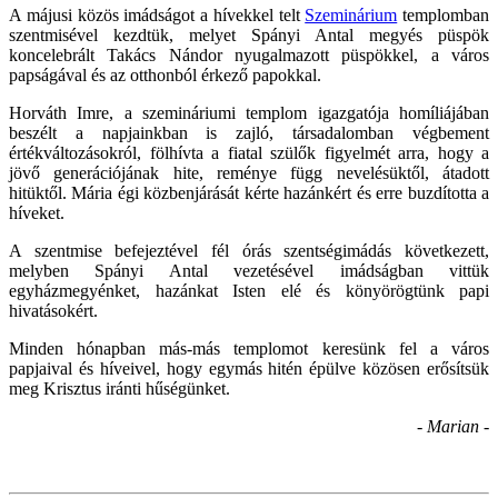
A májusi közös imádságot a hívekkel telt
Szeminárium
templomban
szentmisével kezdtük, melyet Spányi Antal megyés püspök
koncelebrált Takács Nándor nyugalmazott püspökkel, a város
papságával és az otthonból érkező papokkal.
Horváth Imre, a szemináriumi templom igazgatója homíliájában
beszélt a napjainkban is zajló, társadalomban végbement
értékváltozásokról, fölhívta a fiatal szülők figyelmét arra, hogy a
jövő generációjának hite, reménye függ nevelésüktől, átadott
hitüktől. Mária égi közbenjárását kérte hazánkért és erre buzdította a
híveket.
A szentmise befejeztével fél órás szentségimádás következett,
melyben Spányi Antal vezetésével imádságban vittük
egyházmegyénket, hazánkat Isten elé és könyörögtünk papi
hivatásokért.
Minden hónapban más-más templomot keresünk fel a város
papjaival és híveivel, hogy egymás hitén épülve közösen erősítsük
meg Krisztus iránti hűségünket.
- Marian -