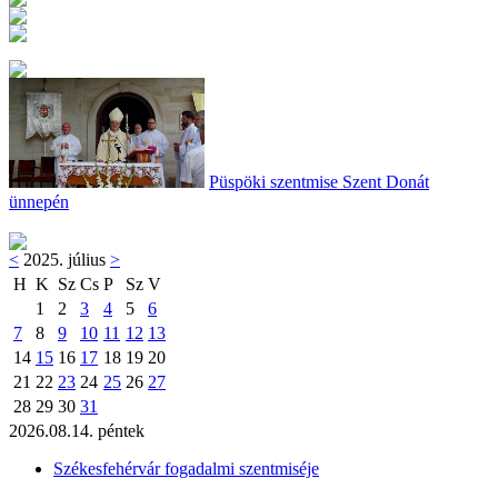
Püspöki szentmise Szent Donát
ünnepén
<
2025. július
>
H
K
Sz
Cs
P
Sz
V
1
2
3
4
5
6
7
8
9
10
11
12
13
14
15
16
17
18
19
20
21
22
23
24
25
26
27
28
29
30
31
2026.08.14. péntek
Székesfehérvár fogadalmi szentmiséje