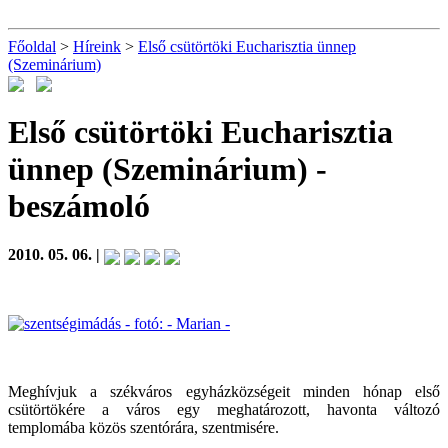
Főoldal
>
Híreink
>
Első csütörtöki Eucharisztia ünnep
(Szeminárium)
Első csütörtöki Eucharisztia
ünnep (Szeminárium)
-
beszámoló
2010. 05. 06. |
Meghívjuk a székváros egyházközségeit minden hónap első
csütörtökére a város egy meghatározott, havonta változó
templomába közös szentórára, szentmisére.