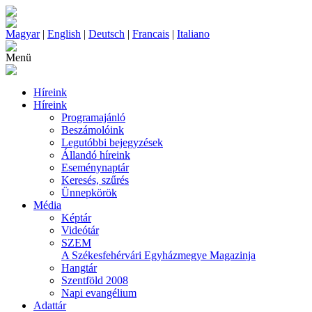
Magyar
|
English
|
Deutsch
|
Francais
|
Italiano
Menü
Híreink
Híreink
Programajánló
Beszámolóink
Legutóbbi bejegyzések
Állandó híreink
Eseménynaptár
Keresés, szűrés
Ünnepkörök
Média
Képtár
Videótár
SZEM
A Székesfehérvári Egyházmegye Magazinja
Hangtár
Szentföld 2008
Napi evangélium
Adattár