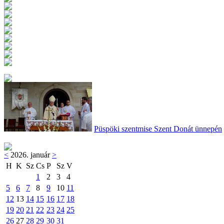
Püspöki szentmise Szent Donát ünnepén
<
2026. január
>
H
K
Sz
Cs
P
Sz
V
1
2
3
4
5
6
7
8
9
10
11
12
13
14
15
16
17
18
19
20
21
22
23
24
25
26
27
28
29
30
31