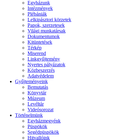
Egyházunk
Intézmények
Plébániák
Lelkipásztori körzetek
Papok, szerzetesek
Világi munkatársak
Dokumentumok
Kitüntetések
Térkép
Miserend
Linkgyűjtemény
Nyertes pályázatok
Közbeszerzés
Adatvédelem
Gyűjteményeink
Bemutatás
Könyvtár
Múzeum
Levéltár
Videósorozat
Történelmünk
Egyházmegyénk
Püspökök
Segédpüspökök
Hitvallóink