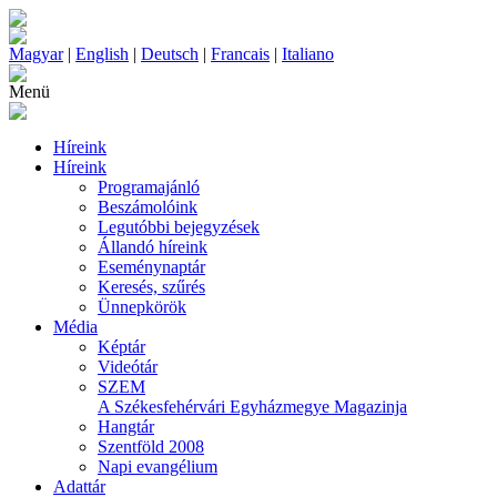
Magyar
|
English
|
Deutsch
|
Francais
|
Italiano
Menü
Híreink
Híreink
Programajánló
Beszámolóink
Legutóbbi bejegyzések
Állandó híreink
Eseménynaptár
Keresés, szűrés
Ünnepkörök
Média
Képtár
Videótár
SZEM
A Székesfehérvári Egyházmegye Magazinja
Hangtár
Szentföld 2008
Napi evangélium
Adattár