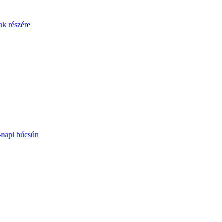
ak részére
-napi búcsún