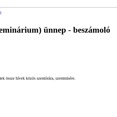
p
Szeminárium) ünnep
- beszámoló
k össze hívek közös szentórára, szentmisére.