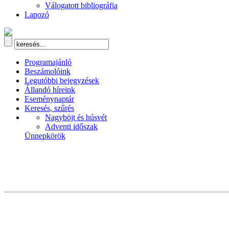
Válogatott bibliográfia
Lapozó
Programajánló
Beszámolóink
Legutóbbi bejegyzések
Állandó híreink
Eseménynaptár
Keresés, szűrés
Nagyböjt és húsvét
Adventi időszak
Ünnepkörök