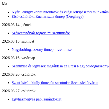
Ma
Nyári lelkigyakorlat hitoktatók és világi lelkipásztori munkatárs
Első csütörtöki Eucharisztia ünnep (Öreghegy)
2026.08.14. péntek
Székesfehérvár fogadalmi szentmiséje
2026.08.15. szombat
Nagyboldogasszony ünnep - szentmise
2026.08.16. vasárnap
Szentmise és jegyesek megáldása az Ercsi Nagyboldogasszony
2026.08.20. csütörtök
Szent István király ünnepén szentmise Székesfehérváron
2026.08.27. csütörtök
Egyházmegyés papi zarándoklat