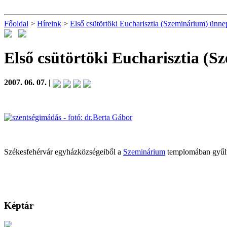
Főoldal
>
Híreink
>
Első csütörtöki Eucharisztia (Szeminárium) ünne
Első csütörtöki Eucharisztia (
2007. 06. 07. |
Székesfehérvár egyházközségeiből a
Szeminárium
templomában gyűlte
Képtár