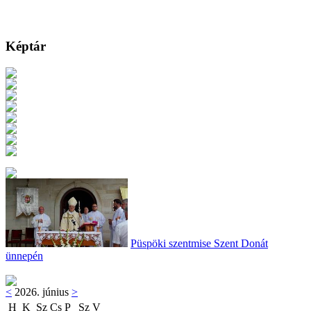
Képtár
Püspöki szentmise Szent Donát
ünnepén
<
2026. június
>
H
K
Sz
Cs
P
Sz
V