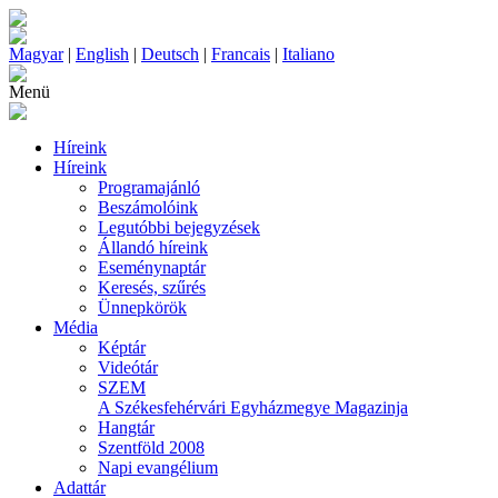
Magyar
|
English
|
Deutsch
|
Francais
|
Italiano
Menü
Híreink
Híreink
Programajánló
Beszámolóink
Legutóbbi bejegyzések
Állandó híreink
Eseménynaptár
Keresés, szűrés
Ünnepkörök
Média
Képtár
Videótár
SZEM
A Székesfehérvári Egyházmegye Magazinja
Hangtár
Szentföld 2008
Napi evangélium
Adattár