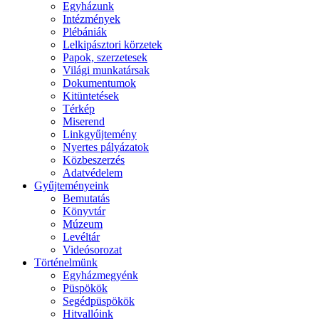
Egyházunk
Intézmények
Plébániák
Lelkipásztori körzetek
Papok, szerzetesek
Világi munkatársak
Dokumentumok
Kitüntetések
Térkép
Miserend
Linkgyűjtemény
Nyertes pályázatok
Közbeszerzés
Adatvédelem
Gyűjteményeink
Bemutatás
Könyvtár
Múzeum
Levéltár
Videósorozat
Történelmünk
Egyházmegyénk
Püspökök
Segédpüspökök
Hitvallóink