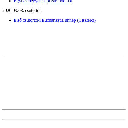
Egyházmegyés papi zarándoklat
2026.09.03. csütörtök
Első csütörtöki Eucharisztia ünnep (Ciszterci)