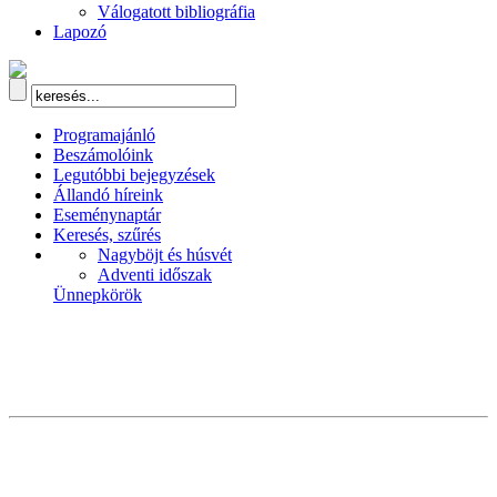
Válogatott bibliográfia
Lapozó
Programajánló
Beszámolóink
Legutóbbi bejegyzések
Állandó híreink
Eseménynaptár
Keresés, szűrés
Nagyböjt és húsvét
Adventi időszak
Ünnepkörök