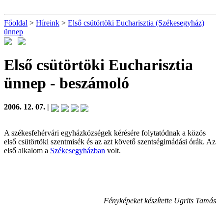
Főoldal
>
Híreink
>
Első csütörtöki Eucharisztia (Székesegyház)
ünnep
Első csütörtöki Eucharisztia
ünnep
- beszámoló
2006. 12. 07. |
A székesfehérvári egyházközségek kérésére folytatódnak a közös
első csütörtöki szentmisék és az azt követő szentségimádási órák. Az
első alkalom a
Székesegyházban
volt.
Fényképeket készítette Ugrits Tamás