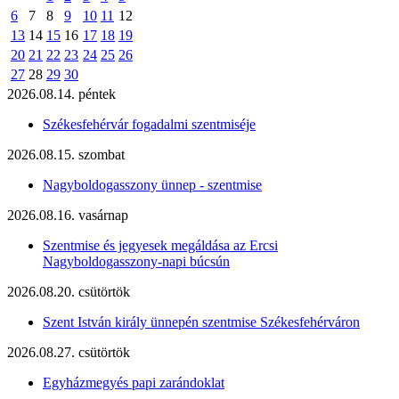
6
7
8
9
10
11
12
13
14
15
16
17
18
19
20
21
22
23
24
25
26
27
28
29
30
2026.08.14. péntek
Székesfehérvár fogadalmi szentmiséje
2026.08.15. szombat
Nagyboldogasszony ünnep - szentmise
2026.08.16. vasárnap
Szentmise és jegyesek megáldása az Ercsi
Nagyboldogasszony-napi búcsún
2026.08.20. csütörtök
Szent István király ünnepén szentmise Székesfehérváron
2026.08.27. csütörtök
Egyházmegyés papi zarándoklat