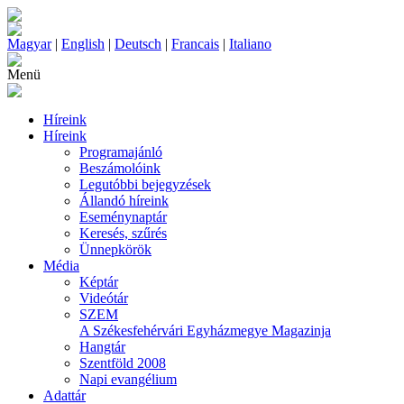
Magyar
|
English
|
Deutsch
|
Francais
|
Italiano
Menü
Híreink
Híreink
Programajánló
Beszámolóink
Legutóbbi bejegyzések
Állandó híreink
Eseménynaptár
Keresés, szűrés
Ünnepkörök
Média
Képtár
Videótár
SZEM
A Székesfehérvári Egyházmegye Magazinja
Hangtár
Szentföld 2008
Napi evangélium
Adattár