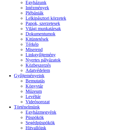
Egyházunk
Intézmények
Plébániák
Lelkipásztori körzetek
Papok, szerzetesek
Világi munkatársak
Dokumentumok
Kitüntetések
Térkép
Miserend
Linkgyűjtemény
Nyertes pályázatok
Közbeszerzés
Adatvédelem
Gyűjteményeink
Bemutatás
Könyvtár
Múzeum
Levéltár
Videósorozat
Történelmünk
Egyházmegyénk
Püspökök
Segédpüspökök
Hitvallóink