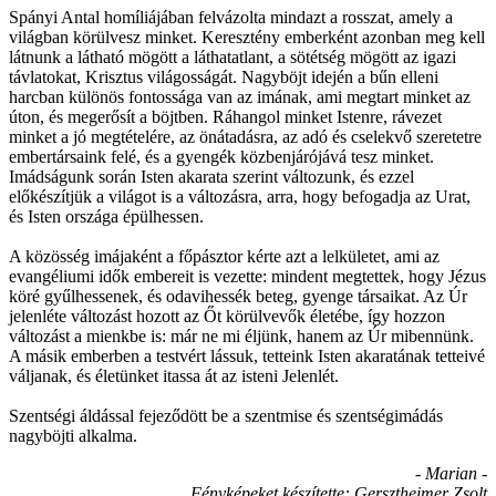
Spányi Antal homíliájában felvázolta mindazt a rosszat, amely a
világban körülvesz minket. Keresztény emberként azonban meg kell
látnunk a látható mögött a láthatatlant, a sötétség mögött az igazi
távlatokat, Krisztus világosságát. Nagyböjt idején a bűn elleni
harcban különös fontossága van az imának, ami megtart minket az
úton, és megerősít a böjtben. Ráhangol minket Istenre, rávezet
minket a jó megtételére, az önátadásra, az adó és cselekvő szeretetre
embertársaink felé, és a gyengék közbenjárójává tesz minket.
Imádságunk során Isten akarata szerint változunk, és ezzel
előkészítjük a világot is a változásra, arra, hogy befogadja az Urat,
és Isten országa épülhessen.
A közösség imájaként a főpásztor kérte azt a lelkületet, ami az
evangéliumi idők embereit is vezette: mindent megtettek, hogy Jézus
köré gyűlhessenek, és odavihessék beteg, gyenge társaikat. Az Úr
jelenléte változást hozott az Őt körülvevők életébe, így hozzon
változást a mienkbe is: már ne mi éljünk, hanem az Úr mibennünk.
A másik emberben a testvért lássuk, tetteink Isten akaratának tetteivé
váljanak, és életünket itassa át az isteni Jelenlét.
Szentségi áldással fejeződött be a szentmise és szentségimádás
nagyböjti alkalma.
- Marian -
Fényképeket készítette: Gersztheimer Zsolt