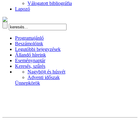
Válogatott bibliográfia
Lapozó
Programajánló
Beszámolóink
Legutóbbi bejegyzések
Állandó híreink
Eseménynaptár
Keresés, szűrés
Nagyböjt és húsvét
Adventi időszak
Ünnepkörök