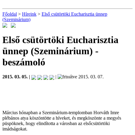
Főoldal
>
Híreink
>
Első csütörtöki Eucharisztia ünnep
(Szeminárium)
Első csütörtöki Eucharisztia
ünnep (Szeminárium)
-
beszámoló
2015. 03. 05. |
|
2015. 03. 07.
Március hónapban a Szeminárium-templomban Horváth Imre
plébános atya köszöntötte a híveket, és megköszönte a megyés
püspöknek, hogy elindította a városban az elsőcsütörtöki
imádságokat.