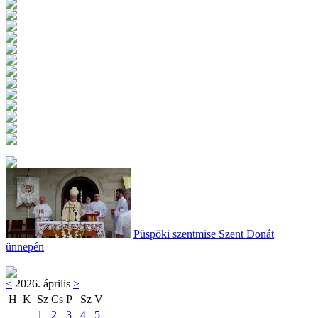
Püspöki szentmise Szent Donát
ünnepén
<
2026. április
>
H
K
Sz
Cs
P
Sz
V
1
2
3
4
5