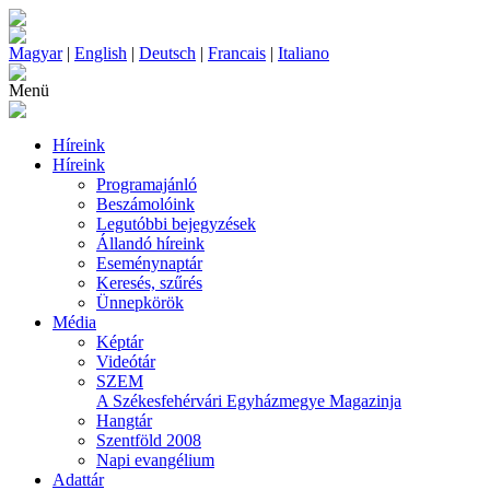
Magyar
|
English
|
Deutsch
|
Francais
|
Italiano
Menü
Híreink
Híreink
Programajánló
Beszámolóink
Legutóbbi bejegyzések
Állandó híreink
Eseménynaptár
Keresés, szűrés
Ünnepkörök
Média
Képtár
Videótár
SZEM
A Székesfehérvári Egyházmegye Magazinja
Hangtár
Szentföld 2008
Napi evangélium
Adattár