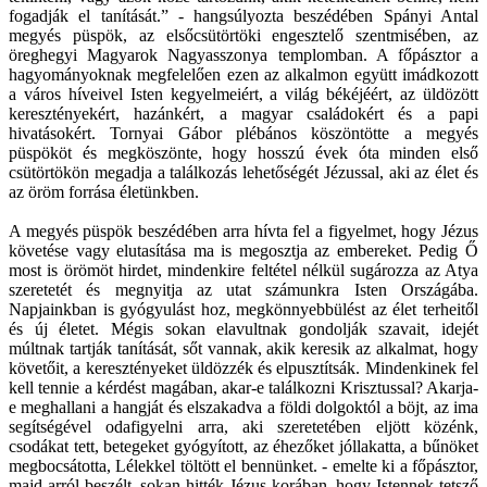
fogadják el tanítását.” - hangsúlyozta beszédében Spányi Antal
megyés püspök, az elsőcsütörtöki engesztelő szentmisében, az
öreghegyi Magyarok Nagyasszonya templomban. A főpásztor a
hagyományoknak megfelelően ezen az alkalmon együtt imádkozott
a város híveivel Isten kegyelmeiért, a világ békéjéért, az üldözött
keresztényekért, hazánkért, a magyar családokért és a papi
hivatásokért. Tornyai Gábor plébános köszöntötte a megyés
püspököt és megköszönte, hogy hosszú évek óta minden első
csütörtökön megadja a találkozás lehetőségét Jézussal, aki az élet és
az öröm forrása életünkben.
A megyés püspök beszédében arra hívta fel a figyelmet, hogy Jézus
követése vagy elutasítása ma is megosztja az embereket. Pedig Ő
most is örömöt hirdet, mindenkire feltétel nélkül sugározza az Atya
szeretetét és megnyitja az utat számunkra Isten Országába.
Napjainkban is gyógyulást hoz, megkönnyebbülést az élet terheitől
és új életet. Mégis sokan elavultnak gondolják szavait, idejét
múltnak tartják tanítását, sőt vannak, akik keresik az alkalmat, hogy
követőit, a keresztényeket üldözzék és elpusztítsák. Mindenkinek fel
kell tennie a kérdést magában, akar-e találkozni Krisztussal? Akarja-
e meghallani a hangját és elszakadva a földi dolgoktól a böjt, az ima
segítségével odafigyelni arra, aki szeretetében eljött közénk,
csodákat tett, betegeket gyógyított, az éhezőket jóllakatta, a bűnöket
megbocsátotta, Lélekkel töltött el bennünket. - emelte ki a főpásztor,
majd arról beszélt, sokan hitték Jézus korában, hogy Istennek tetsző