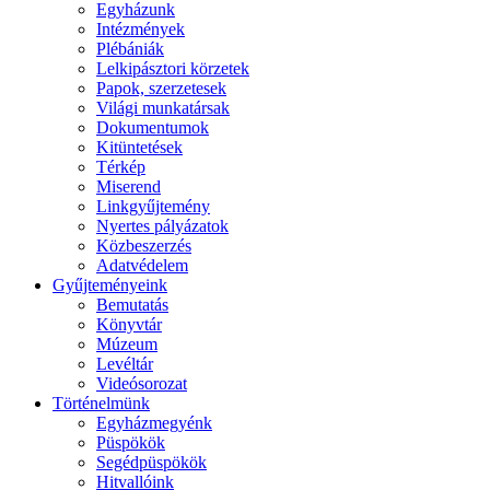
Egyházunk
Intézmények
Plébániák
Lelkipásztori körzetek
Papok, szerzetesek
Világi munkatársak
Dokumentumok
Kitüntetések
Térkép
Miserend
Linkgyűjtemény
Nyertes pályázatok
Közbeszerzés
Adatvédelem
Gyűjteményeink
Bemutatás
Könyvtár
Múzeum
Levéltár
Videósorozat
Történelmünk
Egyházmegyénk
Püspökök
Segédpüspökök
Hitvallóink