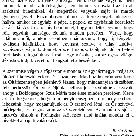
amikor azt érezzük nehéz tanúságot tenni, fáradtak vagyunk, nem
tudunk kitartani az imádságban, nem tudunk virrasztani az Úrral,
szakítani bűneinkkel, és megértőek vagyunk saját és mások
gyengeségeivel. Közömbösen állunk a keresztények üldözését
hallva, amikor az egyház, a pápa, a papok, az egyháziak becsületét
ássák alá. Az Úr arra hív bennünket, hogy mellette legyünk, hogy
róla tegyünk tanúságot életünk minden percében. Várja, hogy
találjunk időt, amikor csendben imádkozunk, hogy új fényeket
gyújtson lelkünkben, hogy egymást segítve a világ tanúivá,
kovászaivá váljunk. Jönnek a szent napok, találjunk időt a befelé
fordulásban, legyünk az Úrral, hogy másokat, sőt az egész világot
Jézushoz tudjuk vezetni. - hangzott el a beszédben.
A szentmise végén a főpásztor elmondta az egyházmegye imáját az
üldözött keresztényekért, és hazánkért. Majd az imaórán arra kérte
az Oltáriszentségben jelenlevő Jézust, hogy mindannyian tisztábban
felismerhessük Őt, vele éljünk, befogadjuk szívünkbe a szavait,
ahogy a Boldogságos Szűz Mária tette élete minden percében. Kérte
az Úr kegyelmét, hogy a reménytelenségben a remény emberei
lehessünk, hogy megtanuljunk az Ő szemével látni, az Őr szívével
mérlegelni, és megmaradni az Ő szeretetében. Az imaóra végén a
megyés püspök a Prohászka szövetség napi imáját mondta el a
hívekkel a papi hivatásokért.
Berta Kata