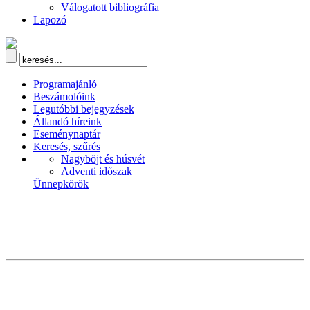
Válogatott bibliográfia
Lapozó
Programajánló
Beszámolóink
Legutóbbi bejegyzések
Állandó híreink
Eseménynaptár
Keresés, szűrés
Nagyböjt és húsvét
Adventi időszak
Ünnepkörök