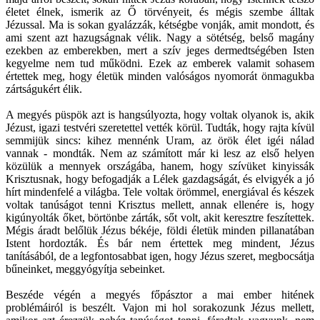
életet élnek, ismerik az Ő törvényeit, és mégis szembe álltak
Jézussal. Ma is sokan gyalázzák, kétségbe vonják, amit mondott, és
ami szent azt hazugságnak vélik. Nagy a sötétség, belső magány
ezekben az emberekben, mert a szív jeges dermedtségében Isten
kegyelme nem tud működni. Ezek az emberek valamit sohasem
értettek meg, hogy életük minden valóságos nyomorát önmagukba
zártságukért élik.
A megyés püspök azt is hangsúlyozta, hogy voltak olyanok is, akik
Jézust, igazi testvéri szeretettel vették körül. Tudták, hogy rajta kívül
semmijük sincs: kihez mennénk Uram, az örök élet igéi nálad
vannak - mondták. Nem az számított már ki lesz az első helyen
közülük a mennyek országába, hanem, hogy szívüket kinyissák
Krisztusnak, hogy befogadják a Lélek gazdagságát, és elvigyék a jó
hírt mindenfelé a világba. Tele voltak örömmel, energiával és készek
voltak tanúságot tenni Krisztus mellett, annak ellenére is, hogy
kigúnyolták őket, börtönbe zárták, sőt volt, akit keresztre feszítettek.
Mégis áradt belőlük Jézus békéje, földi életük minden pillanatában
Istent hordozták. És bár nem értettek meg mindent, Jézus
tanításából, de a legfontosabbat igen, hogy Jézus szeret, megbocsátja
bűneinket, meggyógyítja sebeinket.
Beszéde végén a megyés főpásztor a mai ember hitének
problémáiról is beszélt. Vajon mi hol sorakozunk Jézus mellett,