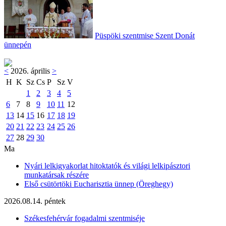
Püspöki szentmise Szent Donát
ünnepén
<
2026. április
>
H
K
Sz
Cs
P
Sz
V
1
2
3
4
5
6
7
8
9
10
11
12
13
14
15
16
17
18
19
20
21
22
23
24
25
26
27
28
29
30
Ma
Nyári lelkigyakorlat hitoktatók és világi lelkipásztori
munkatársak részére
Első csütörtöki Eucharisztia ünnep (Öreghegy)
2026.08.14. péntek
Székesfehérvár fogadalmi szentmiséje