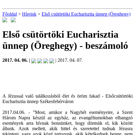
Főoldal
>
Híreink
>
Első csütörtöki Eucharisztia ünnep (Öreghegy)
Első csütörtöki Eucharisztia
ünnep (Öreghegy)
- beszámoló
2017. 04. 06. |
| 2017. 04. 07.
A Jézussal való találkozásból élet és öröm fakad - Elsőcsütörtöki
Eucharisztia ünnep Székesfehérváron
2017.04.06. - ”Most, amikor a Nagyhét eseményeire, a Szent
Három Napra készül az egyház, az evangéliumokban elhangzó
események arra hívnak bennünket, hogy döntsük el, kik között
állunk. Azok mellett, akik hittel és szeretettel tudnak Jézusra
tekinteni, vagy azok közé tartozunk, akik kételkednek benne, nem