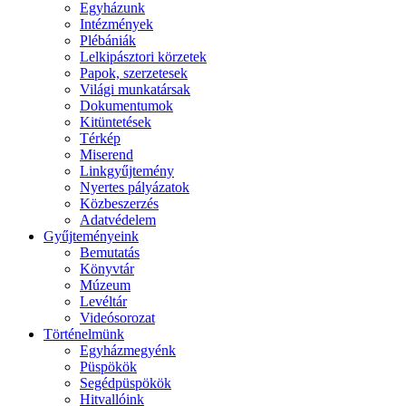
Egyházunk
Intézmények
Plébániák
Lelkipásztori körzetek
Papok, szerzetesek
Világi munkatársak
Dokumentumok
Kitüntetések
Térkép
Miserend
Linkgyűjtemény
Nyertes pályázatok
Közbeszerzés
Adatvédelem
Gyűjteményeink
Bemutatás
Könyvtár
Múzeum
Levéltár
Videósorozat
Történelmünk
Egyházmegyénk
Püspökök
Segédpüspökök
Hitvallóink