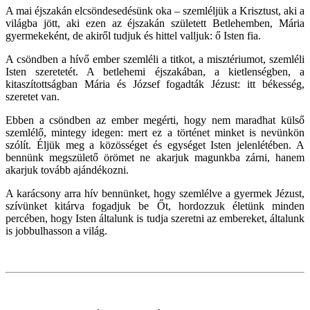
A mai éjszakán elcsöndesedésünk oka – szemléljük a Krisztust, aki a
világba jött, aki ezen az éjszakán született Betlehemben, Mária
gyermekeként, de akiről tudjuk és hittel valljuk: ő Isten fia.
A csöndben a hívő ember szemléli a titkot, a misztériumot, szemléli
Isten szeretetét. A betlehemi éjszakában, a kietlenségben, a
kitaszítottságban Mária és József fogadták Jézust: itt békesség,
szeretet van.
Ebben a csöndben az ember megérti, hogy nem maradhat külső
szemlélő, mintegy idegen: mert ez a történet minket is nevünkön
szólít. Éljük meg a közösséget és egységet Isten jelenlétében. A
bennünk megszülető örömet ne akarjuk magunkba zárni, hanem
akarjuk tovább ajándékozni.
A karácsony arra hív bennünket, hogy szemlélve a gyermek Jézust,
szívünket kitárva fogadjuk be Őt, hordozzuk életünk minden
percében, hogy Isten általunk is tudja szeretni az embereket, általunk
is jobbulhasson a világ.