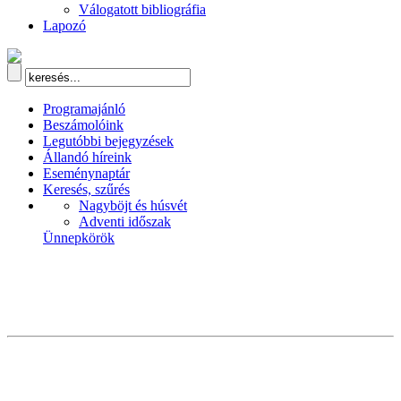
Válogatott bibliográfia
Lapozó
Programajánló
Beszámolóink
Legutóbbi bejegyzések
Állandó híreink
Eseménynaptár
Keresés, szűrés
Nagyböjt és húsvét
Adventi időszak
Ünnepkörök