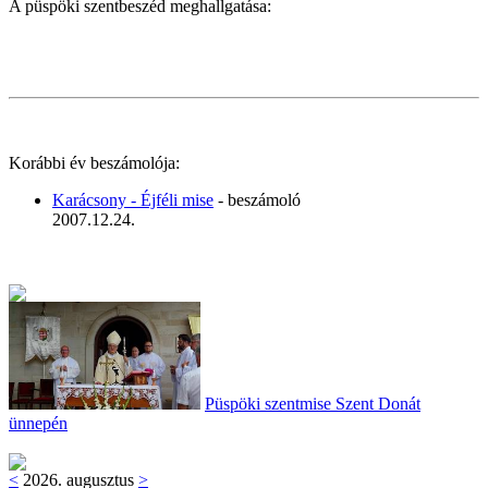
A püspöki szentbeszéd meghallgatása:
Korábbi év beszámolója:
Karácsony - Éjféli mise
- beszámoló
2007.12.24.
Püspöki szentmise Szent Donát
ünnepén
<
2026. augusztus
>