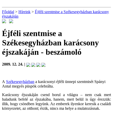
Főoldal
>
Híreink
>
Éjféli szentmise a Székesegyházban karácsony
éjszakáján
Éjféli szentmise a
Székesegyházban karácsony
éjszakáján
- beszámoló
2009. 12. 24. |
A
Székesegyházban
a karácsonyi éjféli ünnepi szentmisét Spányi
Antal megyés püspök celebrálta.
Karácsony éjszakáján csend borul a világra – nem csak mert
haladunk befelé az éjszakába, hanem, mert belül is úgy érezzük:
illik, hogy csöndben legyünk. Az emberek ilyenkor keresik a családi
környezetet, az otthont; érzik, nincs ma helye a mulatozásnak.