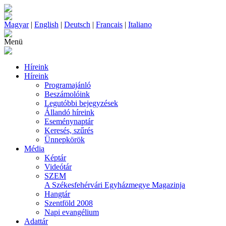
Magyar
|
English
|
Deutsch
|
Francais
|
Italiano
Menü
Híreink
Híreink
Programajánló
Beszámolóink
Legutóbbi bejegyzések
Állandó híreink
Eseménynaptár
Keresés, szűrés
Ünnepkörök
Média
Képtár
Videótár
SZEM
A Székesfehérvári Egyházmegye Magazinja
Hangtár
Szentföld 2008
Napi evangélium
Adattár