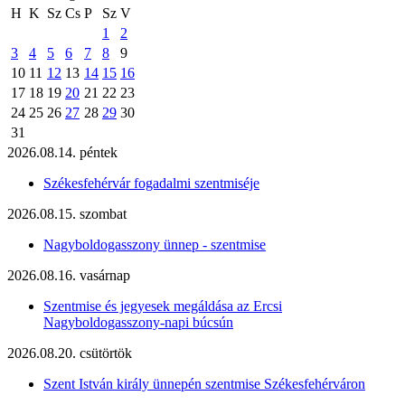
H
K
Sz
Cs
P
Sz
V
1
2
3
4
5
6
7
8
9
10
11
12
13
14
15
16
17
18
19
20
21
22
23
24
25
26
27
28
29
30
31
2026.08.14. péntek
Székesfehérvár fogadalmi szentmiséje
2026.08.15. szombat
Nagyboldogasszony ünnep - szentmise
2026.08.16. vasárnap
Szentmise és jegyesek megáldása az Ercsi
Nagyboldogasszony-napi búcsún
2026.08.20. csütörtök
Szent István király ünnepén szentmise Székesfehérváron