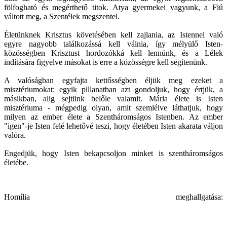
fölfogható és megérthető titok. Atya gyermekei vagyunk, a Fiú
váltott meg, a Szentélek megszentel.
Életünknek Krisztus követésében kell zajlania, az Istennel való
egyre nagyobb találkozássá kell válnia, így mélyülő Isten-
közösségben Krisztust hordozókká kell lennünk, és a Lélek
indítására figyelve másokat is erre a közösségre kell segítenünk.
A valóságban egyfajta kettősségben éljük meg ezeket a
misztériumokat: egyik pillanatban azt gondoljuk, hogy értjük, a
másikban, alig sejtünk belőle valamit. Mária élete is Isten
misztériuma - mégpedig olyan, amit szemlélve láthatjuk, hogy
milyen az ember élete a Szentháromságos Istenben. Az ember
"igen"-je Isten felé lehetővé teszi, hogy életében Isten akarata váljon
valóra.
Engedjük, hogy Isten bekapcsoljon minket is szentháromságos
életébe.
Homília meghallgatása: