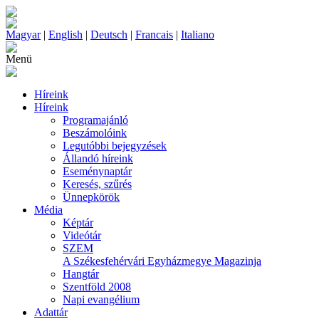
Magyar
|
English
|
Deutsch
|
Francais
|
Italiano
Menü
Híreink
Híreink
Programajánló
Beszámolóink
Legutóbbi bejegyzések
Állandó híreink
Eseménynaptár
Keresés, szűrés
Ünnepkörök
Média
Képtár
Videótár
SZEM
A Székesfehérvári Egyházmegye Magazinja
Hangtár
Szentföld 2008
Napi evangélium
Adattár