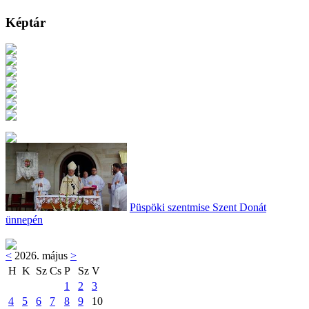
Képtár
Püspöki szentmise Szent Donát
ünnepén
<
2026. május
>
H
K
Sz
Cs
P
Sz
V
1
2
3
4
5
6
7
8
9
10