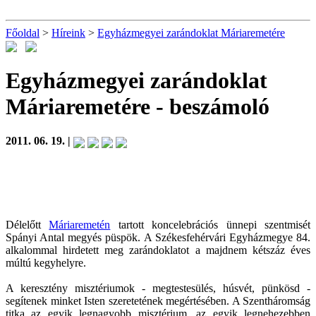
Főoldal
>
Híreink
>
Egyházmegyei zarándoklat Máriaremetére
Egyházmegyei zarándoklat
Máriaremetére
- beszámoló
2011. 06. 19. |
Délelőtt
Máriaremetén
tartott koncelebrációs ünnepi szentmisét
Spányi Antal megyés püspök. A Székesfehérvári Egyházmegye 84.
alkalommal hirdetett meg zarándoklatot a majdnem kétszáz éves
múltú kegyhelyre.
A keresztény misztériumok - megtestesülés, húsvét, pünkösd -
segítenek minket Isten szeretetének megértésében. A Szentháromság
titka az egyik legnagyobb misztérium, az egyik legnehezebben