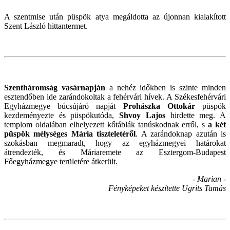
A szentmise után püspök atya megáldotta az újonnan kialakított
Szent László hittantermet.
Szentháromság vasárnapján
a nehéz időkben is szinte minden
esztendőben ide zarándokoltak a fehérvári hívek. A Székesfehérvári
Egyházmegye búcsújáró napját
Prohászka Ottokár
püspök
kezdeményezte és püspökutóda,
Shvoy Lajos
hirdette meg. A
templom oldalában elhelyezett kőtáblák tanúskodnak erről, s
a két
püspök mélységes Mária tiszteletéről
. A zarándoknap azután is
szokásban megmaradt, hogy az egyházmegyei határokat
átrendezték, és Máriaremete az Esztergom-Budapest
Főegyházmegye területére átkerült.
- Marian -
Fényképeket készítette Ugrits Tamás