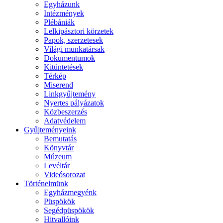
Egyházunk
Intézmények
Plébániák
Lelkipásztori körzetek
Papok, szerzetesek
Világi munkatársak
Dokumentumok
Kitüntetések
Térkép
Miserend
Linkgyűjtemény
Nyertes pályázatok
Közbeszerzés
Adatvédelem
Gyűjteményeink
Bemutatás
Könyvtár
Múzeum
Levéltár
Videósorozat
Történelmünk
Egyházmegyénk
Püspökök
Segédpüspökök
Hitvallóink