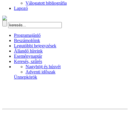
Válogatott bibliográfia
Lapozó
Programajánló
Beszámolóink
Legutóbbi bejegyzések
Állandó híreink
Eseménynaptár
Keresés, szűrés
Nagyböjt és húsvét
Adventi időszak
Ünnepkörök