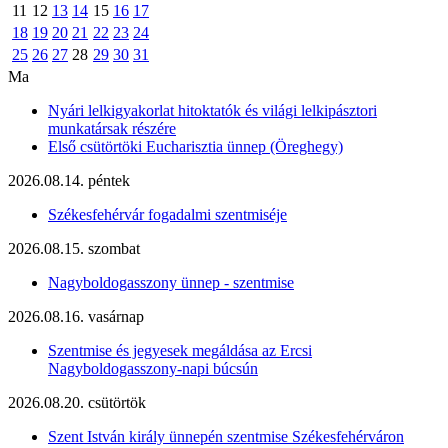
11
12
13
14
15
16
17
18
19
20
21
22
23
24
25
26
27
28
29
30
31
Ma
Nyári lelkigyakorlat hitoktatók és világi lelkipásztori
munkatársak részére
Első csütörtöki Eucharisztia ünnep (Öreghegy)
2026.08.14. péntek
Székesfehérvár fogadalmi szentmiséje
2026.08.15. szombat
Nagyboldogasszony ünnep - szentmise
2026.08.16. vasárnap
Szentmise és jegyesek megáldása az Ercsi
Nagyboldogasszony-napi búcsún
2026.08.20. csütörtök
Szent István király ünnepén szentmise Székesfehérváron