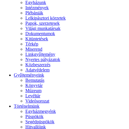
Egyházunk
Intézmények
Plébániák
Lelkipásztori körzetek
Papok, szerzetesek
Világi munkatársak
Dokumentumok
Kitüntetések
Térkép
Miserend
Linkgyűjtemény
Nyertes pályázatok
Közbeszerzés
Adatvédelem
Gyűjteményeink
Bemutatás
Könyvtár
Múzeum
Levéltár
Videósorozat
Történelmünk
Egyházmegyénk
Püspökök
Segédpüspökök
Hitvallóink