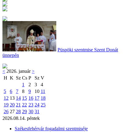
Püspöki szentmise Szent Donát
ünnepén
<
2026. január
>
H
K
Sz
Cs
P
Sz
V
1
2
3
4
5
6
7
8
9
10
11
12
13
14
15
16
17
18
19
20
21
22
23
24
25
26
27
28
29
30
31
2026.08.14. péntek
Székesfehérvár fogadalmi szentmiséje