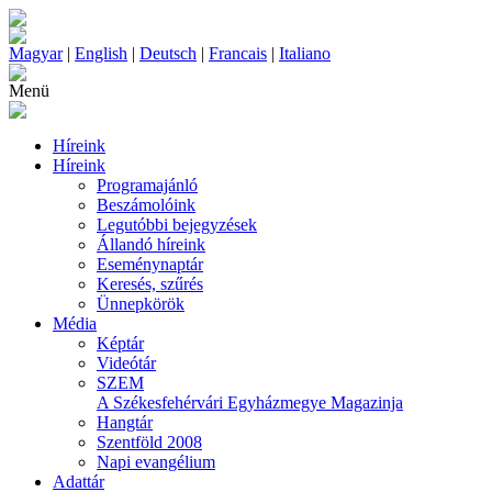
Magyar
|
English
|
Deutsch
|
Francais
|
Italiano
Menü
Híreink
Híreink
Programajánló
Beszámolóink
Legutóbbi bejegyzések
Állandó híreink
Eseménynaptár
Keresés, szűrés
Ünnepkörök
Média
Képtár
Videótár
SZEM
A Székesfehérvári Egyházmegye Magazinja
Hangtár
Szentföld 2008
Napi evangélium
Adattár