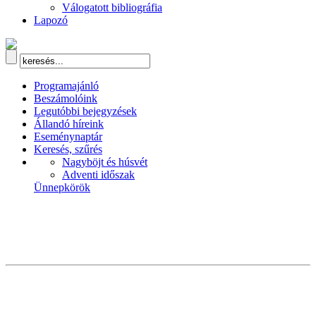
Válogatott bibliográfia
Lapozó
Programajánló
Beszámolóink
Legutóbbi bejegyzések
Állandó híreink
Eseménynaptár
Keresés, szűrés
Nagyböjt és húsvét
Adventi időszak
Ünnepkörök