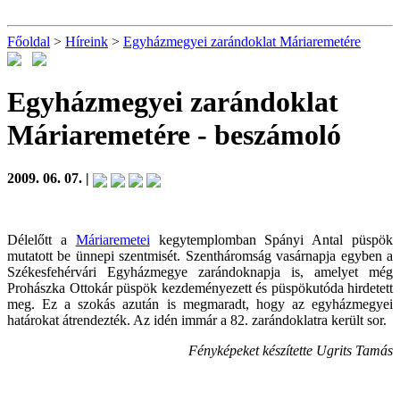
Főoldal
>
Híreink
>
Egyházmegyei zarándoklat Máriaremetére
Egyházmegyei zarándoklat
Máriaremetére
- beszámoló
2009. 06. 07. |
Délelőtt a
Máriaremetei
kegytemplomban Spányi Antal püspök
mutatott be ünnepi szentmisét. Szentháromság vasárnapja egyben a
Székesfehérvári Egyházmegye zarándoknapja is, amelyet még
Prohászka Ottokár püspök kezdeményezett és püspökutóda hirdetett
meg. Ez a szokás azután is megmaradt, hogy az egyházmegyei
határokat átrendezték. Az idén immár a 82. zarándoklatra került sor.
Fényképeket készítette Ugrits Tamás