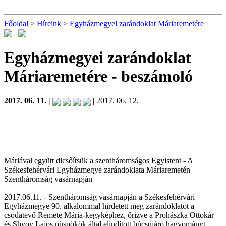
Főoldal
>
Híreink
>
Egyházmegyei zarándoklat Máriaremetére
Egyházmegyei zarándoklat
Máriaremetére
- beszámoló
2017. 06. 11. |
| 2017. 06. 12.
Máriával együtt dicsőítsük a szentháromságos Egyistent - A
Székesfehérvári Egyházmegye zarándoklata Máriaremetén
Szentháromság vasárnapján
2017.06.11. - Szentháromság vasárnapján a Székesfehérvári
Egyházmegye 90. alkalommal hirdetett meg zarándoklatot a
csodatevő Remete Mária-kegyképhez, őrizve a Prohászka Ottokár
és Shvoy Lajos püspökök által elindított búcsújáró hagyományt.