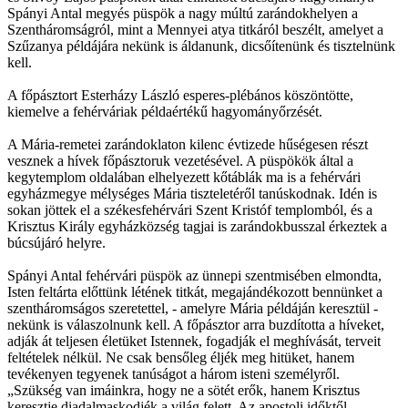
Spányi Antal megyés püspök a nagy múltú zarándokhelyen a
Szentháromságról, mint a Mennyei atya titkáról beszélt, amelyet a
Szűzanya példájára nekünk is áldanunk, dicsőítenünk és tisztelnünk
kell.
A főpásztort Esterházy László esperes-plébános köszöntötte,
kiemelve a fehérváriak példaértékű hagyományőrzését.
A Mária-remetei zarándoklaton kilenc évtizede hűségesen részt
vesznek a hívek főpásztoruk vezetésével. A püspökök által a
kegytemplom oldalában elhelyezett kőtáblák ma is a fehérvári
egyházmegye mélységes Mária tiszteletéről tanúskodnak. Idén is
sokan jöttek el a székesfehérvári Szent Kristóf templomból, és a
Krisztus Király egyházközség tagjai is zarándokbusszal érkeztek a
búcsújáró helyre.
Spányi Antal fehérvári püspök az ünnepi szentmisében elmondta,
Isten feltárta előttünk létének titkát, megajándékozott bennünket a
szentháromságos szeretettel, - amelyre Mária példáján keresztül -
nekünk is válaszolnunk kell. A főpásztor arra buzdította a híveket,
adják át teljesen életüket Istennek, fogadják el meghívását, terveit
feltételek nélkül. Ne csak bensőleg éljék meg hitüket, hanem
tevékenyen tegyenek tanúságot a három isteni személyről.
„Szükség van imáinkra, hogy ne a sötét erők, hanem Krisztus
keresztje diadalmaskodjék a világ felett. Az apostoli időktől