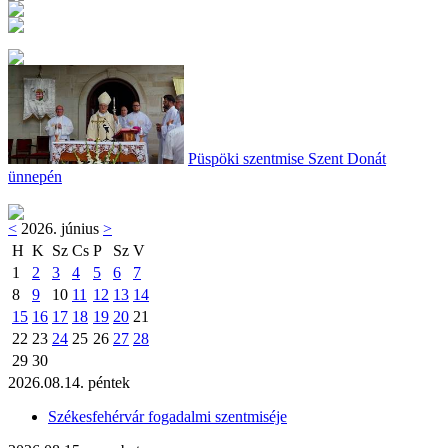
Püspöki szentmise Szent Donát
ünnepén
<
2026. június
>
H
K
Sz
Cs
P
Sz
V
1
2
3
4
5
6
7
8
9
10
11
12
13
14
15
16
17
18
19
20
21
22
23
24
25
26
27
28
29
30
2026.08.14. péntek
Székesfehérvár fogadalmi szentmiséje