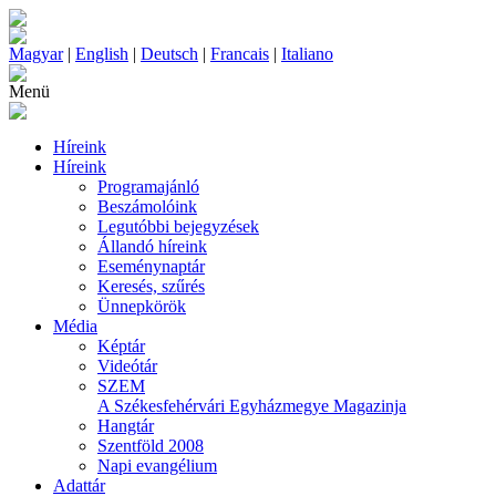
Magyar
|
English
|
Deutsch
|
Francais
|
Italiano
Menü
Híreink
Híreink
Programajánló
Beszámolóink
Legutóbbi bejegyzések
Állandó híreink
Eseménynaptár
Keresés, szűrés
Ünnepkörök
Média
Képtár
Videótár
SZEM
A Székesfehérvári Egyházmegye Magazinja
Hangtár
Szentföld 2008
Napi evangélium
Adattár