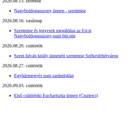
2026.08.15. szombat
Nagyboldogasszony ünnep - szentmise
2026.08.16. vasárnap
Szentmise és jegyesek megáldása az Ercsi
Nagyboldogasszony-napi búcsún
2026.08.20. csütörtök
Szent István király ünnepén szentmise Székesfehérváron
2026.08.27. csütörtök
Egyházmegyés papi zarándoklat
2026.09.03. csütörtök
Első csütörtöki Eucharisztia ünnep (Ciszterci)