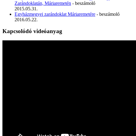
Zarándoklatán, Máriaremetén
- beszámoló
2015.05.31.
Egyházmegyei zarándoklat Máriaremetére
- beszámoló
2016.05.22.
Kapcsolódó videóanyag