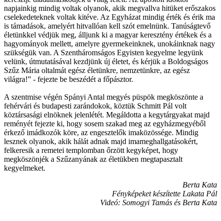
napjainkig mindig voltak olyanok, akik megvallva hitüket erőszakos
cselekedeteknek voltak kitéve. Az Egyházat mindig érték és érik ma
is támadások, amelyért hitvallóan kell szót emelnünk. Tanúságtevő
életünkkel védjük meg, álljunk ki a magyar keresztény értékek és a
hagyományok mellett, amelyre gyermekeinknek, unokáinknak nagy
szükségük van. A Szentháromságos Egyisten kegyelme legyünk
velünk, útmutatásával kezdjünk új életet, és kérjük a Boldogságos
Szűz Mária oltalmát egész életünkre, nemzetünkre, az egész
világra!” - fejezte be beszédét a főpásztor.
A szentmise végén Spányi Antal megyés püspök megköszönte a
fehérvári és budapesti zarándokok, köztük Schmitt Pál volt
köztársasági elnöknek jelenlétét. Megáldotta a kegytárgyakat majd
reményét fejezte ki, hogy sosem szakad meg az egyházmegyéből
érkező imádkozók köre, az engesztelők imaközössége. Mindig
lesznek olyanok, akik hálát adnak majd imameghallgatásokért,
felkeresik a remetei templomban őrzött kegyképet, hogy
megköszönjék a Szűzanyának az életükben megtapasztalt
kegyelmeket.
Berta Kata
Fényképeket készítette Lakata Pál
Videó: Somogyi Tamás és Berta Kata