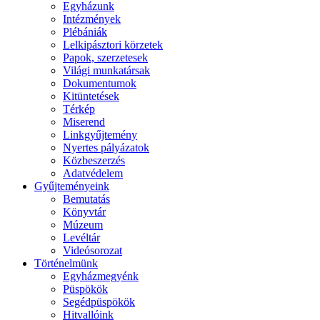
Egyházunk
Intézmények
Plébániák
Lelkipásztori körzetek
Papok, szerzetesek
Világi munkatársak
Dokumentumok
Kitüntetések
Térkép
Miserend
Linkgyűjtemény
Nyertes pályázatok
Közbeszerzés
Adatvédelem
Gyűjteményeink
Bemutatás
Könyvtár
Múzeum
Levéltár
Videósorozat
Történelmünk
Egyházmegyénk
Püspökök
Segédpüspökök
Hitvallóink