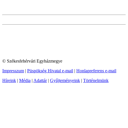
© Székesfehérvári Egyházmegye
Impresszum
|
Püspökség Hivatal e-mail
|
Honlapreferens e-mail
Híreink
|
Média
|
Adattár
|
Gyűjteményeink
|
Történelmünk