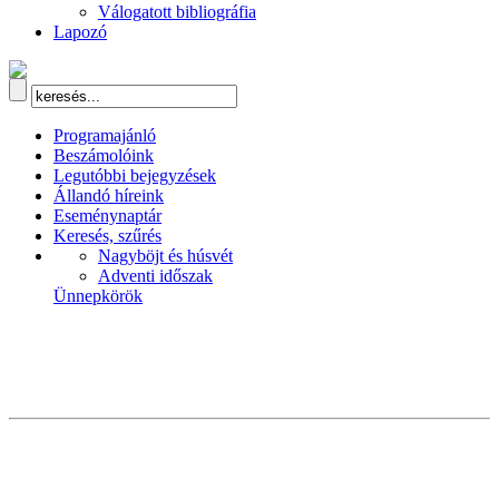
Válogatott bibliográfia
Lapozó
Programajánló
Beszámolóink
Legutóbbi bejegyzések
Állandó híreink
Eseménynaptár
Keresés, szűrés
Nagyböjt és húsvét
Adventi időszak
Ünnepkörök