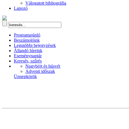
Válogatott bibliográfia
Lapozó
Programajánló
Beszámolóink
Legutóbbi bejegyzések
Állandó híreink
Eseménynaptár
Keresés, szűrés
Nagyböjt és húsvét
Adventi időszak
Ünnepkörök