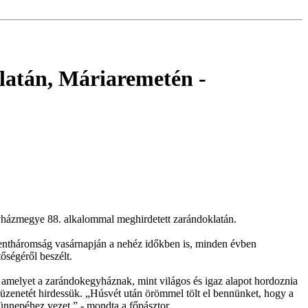
latán, Máriaremetén
-
yházmegye 88. alkalommal meghirdetett zarándoklatán.
entháromság vasárnapján a nehéz időkben is, minden évben
őségéről beszélt.
, amelyet a zarándokegyháznak, mint világos és igaz alapot hordoznia
müzenetét hirdessük. „Húsvét után örömmel tölt el bennünket, hogy a
 ünnepéhez vezet.” - mondta a főpásztor.