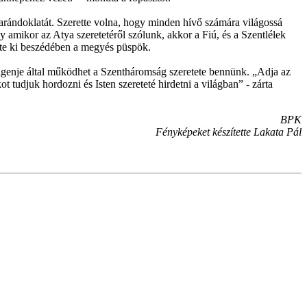
zarándoklatát. Szerette volna, hogy minden hívő számára világossá
gy amikor az Atya szeretetéről szólunk, akkor a Fiú, és a Szentlélek
ette ki beszédében a megyés püspök.
 igenje által működhet a Szentháromság szeretete bennünk. „Adja az
t tudjuk hordozni és Isten szereteté hirdetni a világban” - zárta
BPK
Fényképeket készítette Lakata Pál