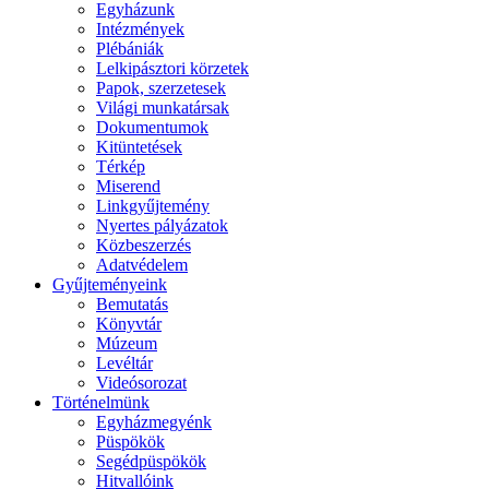
Egyházunk
Intézmények
Plébániák
Lelkipásztori körzetek
Papok, szerzetesek
Világi munkatársak
Dokumentumok
Kitüntetések
Térkép
Miserend
Linkgyűjtemény
Nyertes pályázatok
Közbeszerzés
Adatvédelem
Gyűjteményeink
Bemutatás
Könyvtár
Múzeum
Levéltár
Videósorozat
Történelmünk
Egyházmegyénk
Püspökök
Segédpüspökök
Hitvallóink