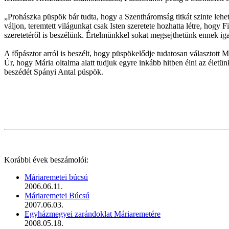
„Prohászka püspök bár tudta, hogy a Szentháromság titkát szinte lehe
váljon, teremtett világunkat csak Isten szeretete hozhatta létre, hogy 
szeretetéről is beszélünk. Értelmünkkel sokat megsejthetünk ennek ig
A főpásztor arról is beszélt, hogy püspökelődje tudatosan választott
Úr, hogy Mária oltalma alatt tudjuk egyre inkább hitben élni az életünk
beszédét Spányi Antal püspök.
Korábbi évek beszámolói:
Máriaremetei búcsú
2006.06.11.
Máriaremetei Búcsú
2007.06.03.
Egyházmegyei zarándoklat Máriaremetére
2008.05.18.