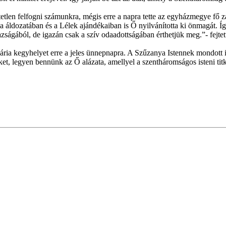
tetlen felfogni számunkra, mégis erre a napra tette az egyházmegye fő 
Fia áldozatában és a Lélek ajándékaiban is Ő nyilvánította ki önmagát. Í
azságából, de igazán csak a szív odaadottságában érthetjük meg.”- fejt
 Mária kegyhelyet erre a jeles ünnepnapra. A Szűzanya Istennek mondott
et, legyen bennünk az Ő alázata, amellyel a szentháromságos isteni titko