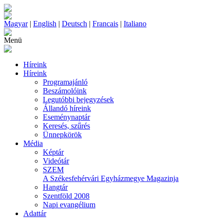
Magyar
|
English
|
Deutsch
|
Francais
|
Italiano
Menü
Híreink
Híreink
Programajánló
Beszámolóink
Legutóbbi bejegyzések
Állandó híreink
Eseménynaptár
Keresés, szűrés
Ünnepkörök
Média
Képtár
Videótár
SZEM
A Székesfehérvári Egyházmegye Magazinja
Hangtár
Szentföld 2008
Napi evangélium
Adattár