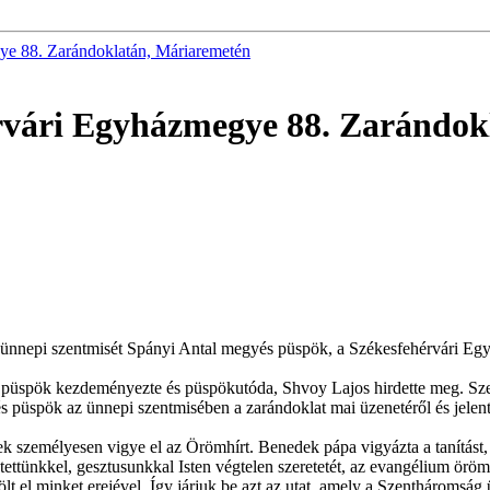
ye 88. Zarándoklatán, Máriaremetén
érvári Egyházmegye 88. Zarándok
t ünnepi szentmisét Spányi Antal megyés püspök, a Székesfehérvári Eg
 püspök kezdeményezte és püspökutóda, Shvoy Lajos hirdette meg. Sz
 püspök az ünnepi szentmisében a zarándoklat mai üzenetéről és jelent
nek személyesen vigye el az Örömhírt. Benedek pápa vigyázta a tanítást
 tettünkkel, gesztusunkkal Isten végtelen szeretetét, az evangélium örö
lt el minket erejével. Így járjuk be azt az utat, amely a Szentháromság