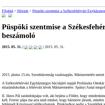
Főoldal
>
Híreink
>
Püspöki szentmise a Székesfehérvári Egyházmeg
Püspöki szentmise a Székesfeh
beszámoló
2015. 05. 31. |
| 2015. 05. 31.
2015. június 15-én, Szentháromság vasárnapján, Máriaremetén tartot
A Székesfehérvári Egyházmegye búcsújáró napját Prohászka Ottokár
elzarándokoltak a fehérvári hívek Máriaremetére. Spányi Antal megyés
II. János Pál zarándokpápa volt, aki bejárta a Földet, hogy mindenki
kell. Ferenc pápa ma arra tanít minket, hogy bármerre járunk, minden
feltámadt Krisztussal találkozhatunk, Pünkösdkor pedig a Szentlélek tö