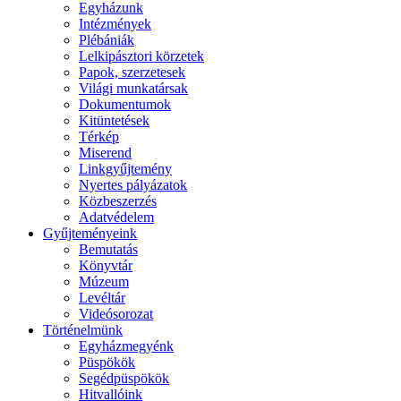
Egyházunk
Intézmények
Plébániák
Lelkipásztori körzetek
Papok, szerzetesek
Világi munkatársak
Dokumentumok
Kitüntetések
Térkép
Miserend
Linkgyűjtemény
Nyertes pályázatok
Közbeszerzés
Adatvédelem
Gyűjteményeink
Bemutatás
Könyvtár
Múzeum
Levéltár
Videósorozat
Történelmünk
Egyházmegyénk
Püspökök
Segédpüspökök
Hitvallóink