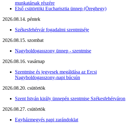
munkatársak részére
Első csütörtöki Eucharisztia ünnep (Öreghegy)
2026.08.14. péntek
Székesfehérvár fogadalmi szentmiséje
2026.08.15. szombat
Nagyboldogasszony ünnep - szentmise
2026.08.16. vasárnap
Szentmise és jegyesek megáldása az Ercsi
Nagyboldogasszony-napi búcsún
2026.08.20. csütörtök
Szent István király ünnepén szentmise Székesfehérváron
2026.08.27. csütörtök
Egyházmegyés papi zarándoklat