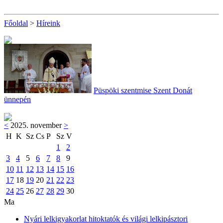
Főoldal
>
Híreink
Püspöki szentmise Szent Donát
ünnepén
<
2025. november
>
H
K
Sz
Cs
P
Sz
V
1
2
3
4
5
6
7
8
9
10
11
12
13
14
15
16
17
18
19
20
21
22
23
24
25
26
27
28
29
30
Ma
Nyári lelkigyakorlat hitoktatók és világi lelkipásztori