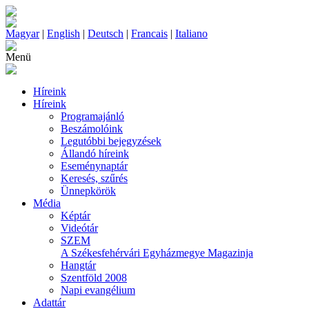
Magyar
|
English
|
Deutsch
|
Francais
|
Italiano
Menü
Híreink
Híreink
Programajánló
Beszámolóink
Legutóbbi bejegyzések
Állandó híreink
Eseménynaptár
Keresés, szűrés
Ünnepkörök
Média
Képtár
Videótár
SZEM
A Székesfehérvári Egyházmegye Magazinja
Hangtár
Szentföld 2008
Napi evangélium
Adattár