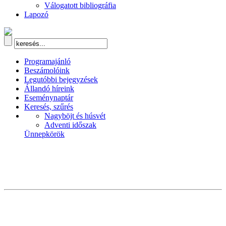
Válogatott bibliográfia
Lapozó
Programajánló
Beszámolóink
Legutóbbi bejegyzések
Állandó híreink
Eseménynaptár
Keresés, szűrés
Nagyböjt és húsvét
Adventi időszak
Ünnepkörök