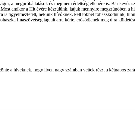
tságra, a megpróbáltatások és meg nem értettség ellenére is. Bár kevés 
e: „Most amikor a Hit évére készülünk, látjuk mennyire megszűnőben a 
 is figyelmeztetett, nekünk hívőknek, kell többet fohászkodnunk, hinn
Prohászka Imaszövetség tagjait arra kérte, erősödjenek meg újra külde
te a híveknek, hogy ilyen nagy számban vettek részt a kétnapos zará