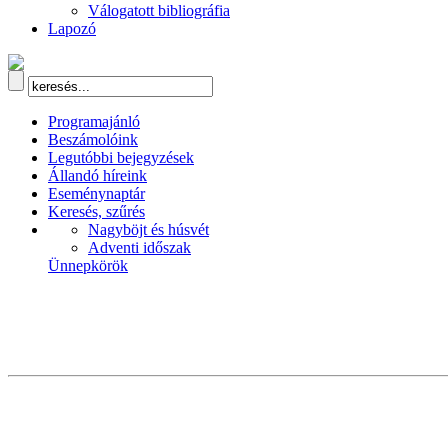
Válogatott bibliográfia
Lapozó
Programajánló
Beszámolóink
Legutóbbi bejegyzések
Állandó híreink
Eseménynaptár
Keresés, szűrés
Nagyböjt és húsvét
Adventi időszak
Ünnepkörök