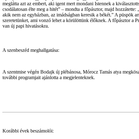
meglátta azt az embert, aki igent mert mondani Istennek a kiválasztot
csodálatosan élte meg a hitét” – mondta a főpásztor, majd hozzátett
akik nem az egyházban, az imádságban keresik a békét.” A püspök arra
szeretetünket, ami vonzó lehet a körülöttünk élőknek. A főpásztor a 
van új papi hivatásokra.
A szenbeszéd meghallgatása:
A szentmise végén Bodajk új plébánosa, Mórocz Tamás atya megköszön
további programjait ajánlotta a megjelenteknek.
Korábbi évek beszámolói: