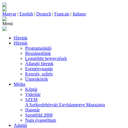
Magyar
|
English
|
Deutsch
|
Francais
|
Italiano
Menü
Híreink
Híreink
Programajánló
Beszámolóink
Legutóbbi bejegyzések
Állandó híreink
Eseménynaptár
Keresés, szűrés
Ünnepkörök
Média
Képtár
Videótár
SZEM
A Székesfehérvári Egyházmegye Magazinja
Hangtár
Szentföld 2008
Napi evangélium
Adattár