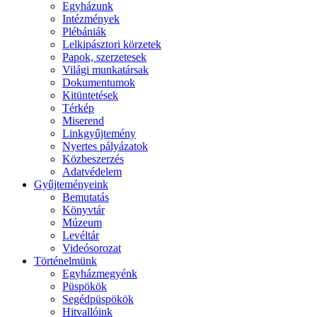
Egyházunk
Intézmények
Plébániák
Lelkipásztori körzetek
Papok, szerzetesek
Világi munkatársak
Dokumentumok
Kitüntetések
Térkép
Miserend
Linkgyűjtemény
Nyertes pályázatok
Közbeszerzés
Adatvédelem
Gyűjteményeink
Bemutatás
Könyvtár
Múzeum
Levéltár
Videósorozat
Történelmünk
Egyházmegyénk
Püspökök
Segédpüspökök
Hitvallóink