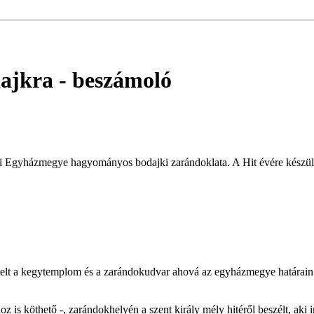
ajkra
- beszámoló
 Egyházmegye hagyományos bodajki zarándoklata. A Hit évére készülve 
gtelt a kegytemplom és a zarándokudvar ahová az egyházmegye határain t
is köthető -, zarándokhelyén a szent király mély hitéről beszélt, aki i