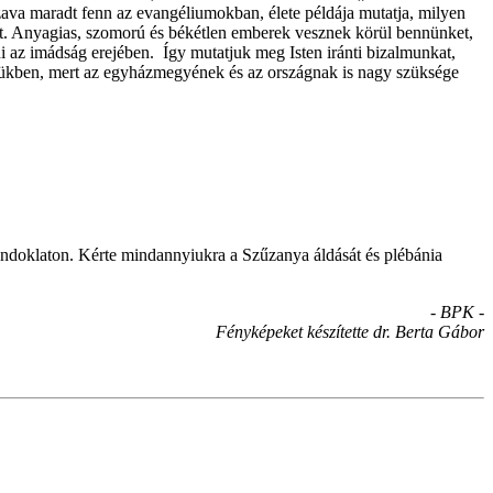
szava maradt fenn az evangéliumokban, élete példája mutatja, milyen
hit. Anyagias, szomorú és békétlen emberek vesznek körül bennünket,
i az imádság erejében. Így mutatjuk meg Isten iránti bizalmunkat,
tésükben, mert az egyházmegyének és az országnak is nagy szüksége
ndoklaton. Kérte mindannyiukra a Szűzanya áldását és plébánia
- BPK -
Fényképeket készítette dr. Berta Gábor