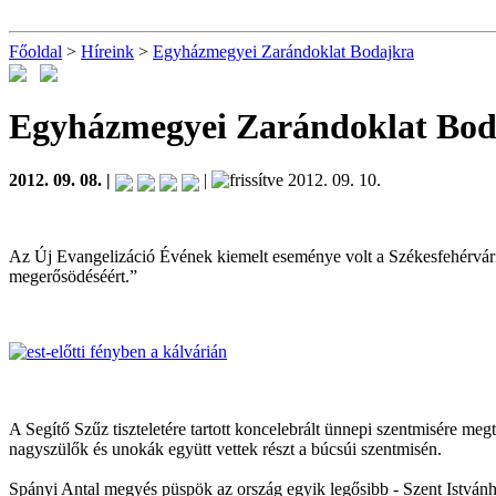
Főoldal
>
Híreink
>
Egyházmegyei Zarándoklat Bodajkra
Egyházmegyei Zarándoklat Bod
2012. 09. 08. |
|
2012. 09. 10.
Az Új Evangelizáció Évének kiemelt eseménye volt a Székesfehérvári
megerősödéséért.”
A Segítő Szűz tiszteletére tartott koncelebrált ünnepi szentmisére me
nagyszülők és unokák együtt vettek részt a búcsúi szentmisén.
Spányi Antal megyés püspök az ország egyik legősibb - Szent Istvánhoz 