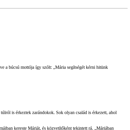
a búcsú mottója így szólt: „Mária segítségét kérni hitünk
úlról is érkeztek zarándokok. Sok olyan család is érkezett, ahol
máiban kereste Máriát, és közvetítőként tekintett rá. „Máriában