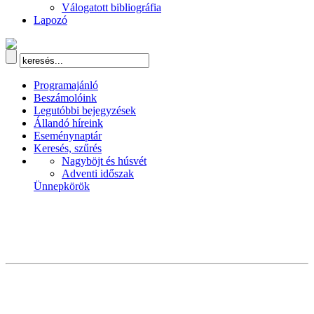
Válogatott bibliográfia
Lapozó
Programajánló
Beszámolóink
Legutóbbi bejegyzések
Állandó híreink
Eseménynaptár
Keresés, szűrés
Nagyböjt és húsvét
Adventi időszak
Ünnepkörök