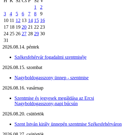
H
K
Sz
Cs
P
Sz
V
1
2
3
4
5
6
7
8
9
10
11
12
13
14
15
16
17
18
19
20
21
22
23
24
25
26
27
28
29
30
31
2026.08.14. péntek
Székesfehérvár fogadalmi szentmiséje
2026.08.15. szombat
Nagyboldogasszony ünnep - szentmise
2026.08.16. vasárnap
Szentmise és jegyesek megáldása az Ercsi
Nagyboldogasszony-napi búcsún
2026.08.20. csütörtök
Szent István király ünnepén szentmise Székesfehérváron
2026.08.27. csütörtök