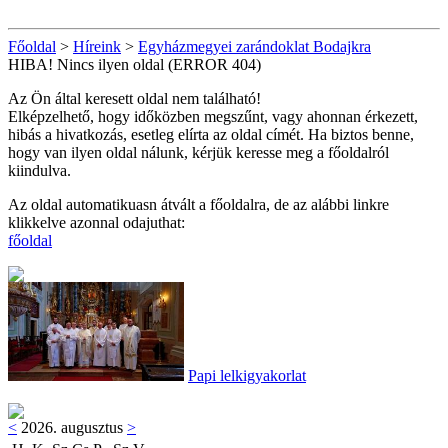
Főoldal
>
Híreink
>
Egyházmegyei zarándoklat Bodajkra
HIBA! Nincs ilyen oldal (ERROR 404)
Az Ön által keresett oldal nem található!
Elképzelhető, hogy időközben megszűnt, vagy ahonnan érkezett,
hibás a hivatkozás, esetleg elírta az oldal címét. Ha biztos benne,
hogy van ilyen oldal nálunk, kérjük keresse meg a főoldalról
kiindulva.
Az oldal automatikuasn átvált a főoldalra, de az alábbi linkre
klikkelve azonnal odajuthat:
főoldal
Papi lelkigyakorlat
<
2026. augusztus
>