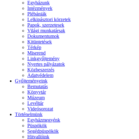
Egyházunk
Intézmények
Plébániák
Lelkipásztori körzetek
Papok, szerzetesek
Világi munkatársak
Dokumentumok
Kitüntetések
Térkép
Miserend
Linkgyűjtemény
Nyertes pályázatok
Közbeszerzés
Adatvédelem
Gyűjteményeink
Bemutatás
Könyvtár
Múzeum
Levéltár
Videósorozat
Történelmünk
Egyházmegyénk
Püspökök
Segédpüspökök
Hitvallóink