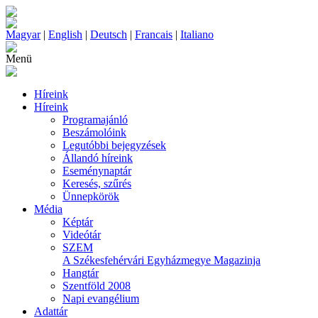
Magyar
|
English
|
Deutsch
|
Francais
|
Italiano
Menü
Híreink
Híreink
Programajánló
Beszámolóink
Legutóbbi bejegyzések
Állandó híreink
Eseménynaptár
Keresés, szűrés
Ünnepkörök
Média
Képtár
Videótár
SZEM
A Székesfehérvári Egyházmegye Magazinja
Hangtár
Szentföld 2008
Napi evangélium
Adattár