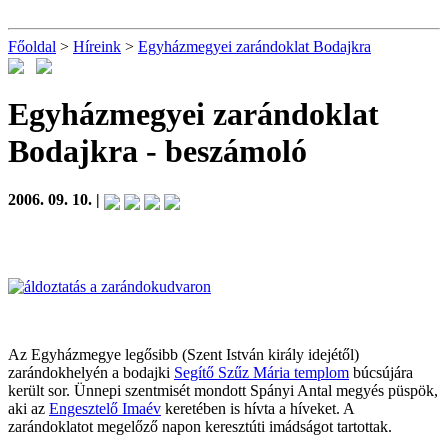
Főoldal
>
Híreink
>
Egyházmegyei zarándoklat Bodajkra
Egyházmegyei zarándoklat
Bodajkra
- beszámoló
2006. 09. 10. |
Az Egyházmegye legősibb (Szent István király idejétől)
zarándokhelyén a bodajki
Segítő Szűz Mária templom
búcsújára
került sor. Ünnepi szentmisét mondott Spányi Antal megyés püspök,
aki az
Engesztelő Imaév
keretében is hívta a híveket. A
zarándoklatot megelőző napon keresztúti imádságot tartottak.