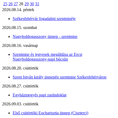
25
26
27
28
29
30
31
2026.08.14. péntek
Székesfehérvár fogadalmi szentmiséje
2026.08.15. szombat
Nagyboldogasszony ünnep - szentmise
2026.08.16. vasárnap
Szentmise és jegyesek megáldása az Ercsi
Nagyboldogasszony-napi búcsún
2026.08.20. csütörtök
Szent István király ünnepén szentmise Székesfehérváron
2026.08.27. csütörtök
Egyházmegyés papi zarándoklat
2026.09.03. csütörtök
Első csütörtöki Eucharisztia ünnep (Ciszterci)