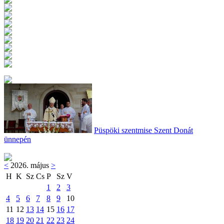
Püspöki szentmise Szent Donát
ünnepén
<
2026. május
>
H
K
Sz
Cs
P
Sz
V
1
2
3
4
5
6
7
8
9
10
11
12
13
14
15
16
17
18
19
20
21
22
23
24