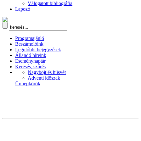
Válogatott bibliográfia
Lapozó
Programajánló
Beszámolóink
Legutóbbi bejegyzések
Állandó híreink
Eseménynaptár
Keresés, szűrés
Nagyböjt és húsvét
Adventi időszak
Ünnepkörök