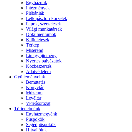
Egyházunk
Intézmények
Plébániák
Lelkipásztori körzetek
Papok, szerzetesek
Világi munkatársak
Dokumentumok
Kitüntetések
Térkép
Miserend
Linkgyűjtemény
Nyertes pályázatok
Közbeszerzés
Adatvédelem
Gyűjteményeink
Bemutatás
Könyvtár
Múzeum
Levéltár
Videósorozat
Történelmünk
Egyházmegyénk
Püspökök
Segédpüspökök
Hitvallóink