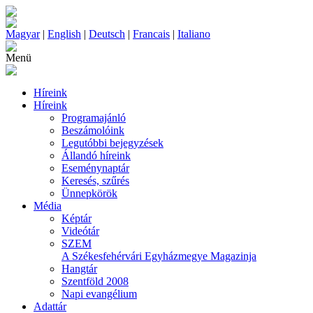
Magyar
|
English
|
Deutsch
|
Francais
|
Italiano
Menü
Híreink
Híreink
Programajánló
Beszámolóink
Legutóbbi bejegyzések
Állandó híreink
Eseménynaptár
Keresés, szűrés
Ünnepkörök
Média
Képtár
Videótár
SZEM
A Székesfehérvári Egyházmegye Magazinja
Hangtár
Szentföld 2008
Napi evangélium
Adattár