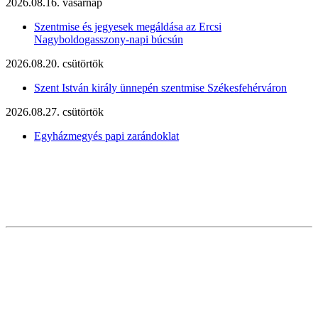
2026.08.16. vasárnap
Szentmise és jegyesek megáldása az Ercsi
Nagyboldogasszony-napi búcsún
2026.08.20. csütörtök
Szent István király ünnepén szentmise Székesfehérváron
2026.08.27. csütörtök
Egyházmegyés papi zarándoklat