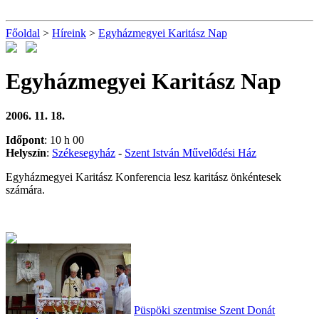
Főoldal
>
Híreink
>
Egyházmegyei Karitász Nap
Egyházmegyei Karitász Nap
2006. 11. 18.
Időpont
: 10 h 00
Hely
szín
:
Székesegyház
-
Szent István Művelődési Ház
Egyházmegyei Karitász Konferencia lesz karitász önkéntesek
számára.
Püspöki szentmise Szent Donát