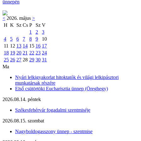
ünnepén
<
2026. május
>
H
K
Sz
Cs
P
Sz
V
1
2
3
4
5
6
7
8
9
10
11
12
13
14
15
16
17
18
19
20
21
22
23
24
25
26
27
28
29
30
31
Ma
Nyári lelkigyakorlat hitoktatók és világi lelkipásztori
munkatársak részére
Első csütörtöki Eucharisztia ünnep (Öreghegy)
2026.08.14. péntek
Székesfehérvár fogadalmi szentmiséje
2026.08.15. szombat
Nagyboldogasszony ünnep - szentmise