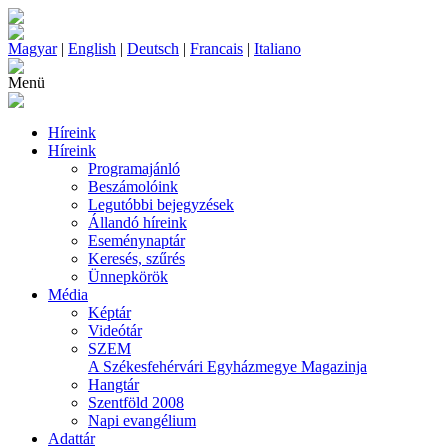
Magyar
|
English
|
Deutsch
|
Francais
|
Italiano
Menü
Híreink
Híreink
Programajánló
Beszámolóink
Legutóbbi bejegyzések
Állandó híreink
Eseménynaptár
Keresés, szűrés
Ünnepkörök
Média
Képtár
Videótár
SZEM
A Székesfehérvári Egyházmegye Magazinja
Hangtár
Szentföld 2008
Napi evangélium
Adattár