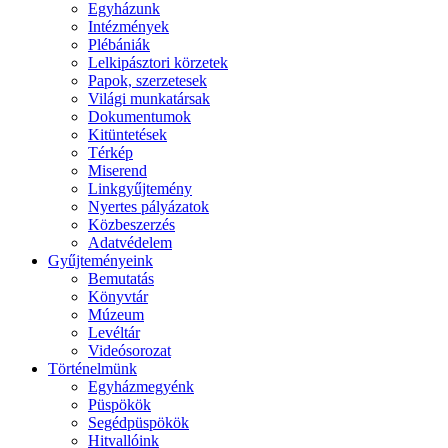
Egyházunk
Intézmények
Plébániák
Lelkipásztori körzetek
Papok, szerzetesek
Világi munkatársak
Dokumentumok
Kitüntetések
Térkép
Miserend
Linkgyűjtemény
Nyertes pályázatok
Közbeszerzés
Adatvédelem
Gyűjteményeink
Bemutatás
Könyvtár
Múzeum
Levéltár
Videósorozat
Történelmünk
Egyházmegyénk
Püspökök
Segédpüspökök
Hitvallóink