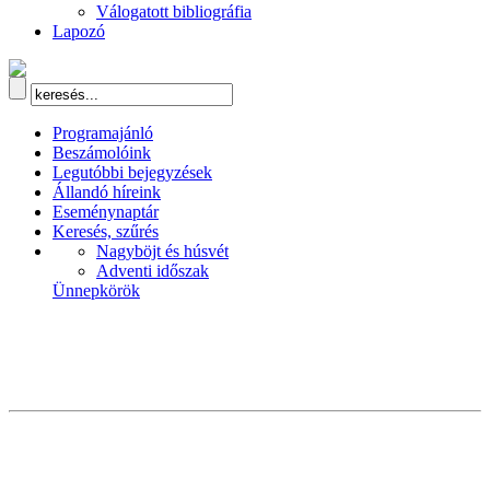
Válogatott bibliográfia
Lapozó
Programajánló
Beszámolóink
Legutóbbi bejegyzések
Állandó híreink
Eseménynaptár
Keresés, szűrés
Nagyböjt és húsvét
Adventi időszak
Ünnepkörök