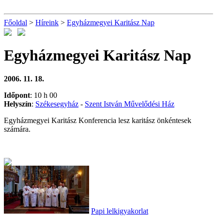
Főoldal
>
Híreink
>
Egyházmegyei Karitász Nap
Egyházmegyei Karitász Nap
2006. 11. 18.
Időpont
: 10 h 00
Hely
szín
:
Székesegyház
-
Szent István Művelődési Ház
Egyházmegyei Karitász Konferencia lesz karitász önkéntesek
számára.
Papi lelkigyakorlat