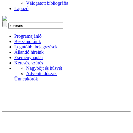
Válogatott bibliográfia
Lapozó
Programajánló
Beszámolóink
Legutóbbi bejegyzések
Állandó híreink
Eseménynaptár
Keresés, szűrés
Nagyböjt és húsvét
Adventi időszak
Ünnepkörök