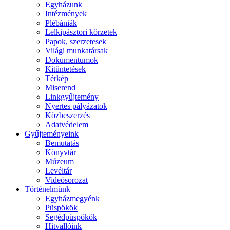
Egyházunk
Intézmények
Plébániák
Lelkipásztori körzetek
Papok, szerzetesek
Világi munkatársak
Dokumentumok
Kitüntetések
Térkép
Miserend
Linkgyűjtemény
Nyertes pályázatok
Közbeszerzés
Adatvédelem
Gyűjteményeink
Bemutatás
Könyvtár
Múzeum
Levéltár
Videósorozat
Történelmünk
Egyházmegyénk
Püspökök
Segédpüspökök
Hitvallóink