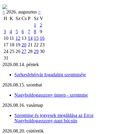
<
2026. augusztus
>
H
K
Sz
Cs
P
Sz
V
1
2
3
4
5
6
7
8
9
10
11
12
13
14
15
16
17
18
19
20
21
22
23
24
25
26
27
28
29
30
31
2026.08.14. péntek
Székesfehérvár fogadalmi szentmiséje
2026.08.15. szombat
Nagyboldogasszony ünnep - szentmise
2026.08.16. vasárnap
Szentmise és jegyesek megáldása az Ercsi
Nagyboldogasszony-napi búcsún
2026.08.20. csütörtök