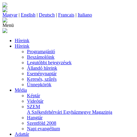
Magyar
|
English
|
Deutsch
|
Francais
|
Italiano
Menü
Híreink
Híreink
Programajánló
Beszámolóink
Legutóbbi bejegyzések
Állandó híreink
Eseménynaptár
Keresés, szűrés
Ünnepkörök
Média
Képtár
Videótár
SZEM
A Székesfehérvári Egyházmegye Magazinja
Hangtár
Szentföld 2008
Napi evangélium
Adattár